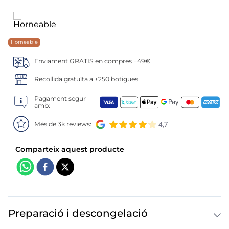
6
.
croquetas
7
.
canelones
Horneable
8
.
gambon
Enviament GRATIS en compres +49€
9
.
listísimos
Recollida gratuïta a +250 botigues
Pagament segur
10
.
pollo
amb:
Més de 3k reviews:
Preparació i descongelació