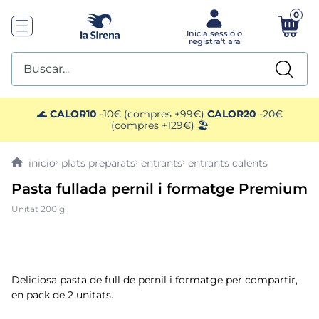
0
Buscar...
TOP SEARCHES
🌊
CALOR10
-10€ (compres +99€)
CALOR20
-20€
(compres +129€) 🏖️
1
.
helados sirena
plats preparats
entrants
entrants calents
2
.
gambas
Pasta fullada pernil i formatge Premium
Unitat 200 g
3
.
patatas
4
.
gamba
Deliciosa pasta de full de pernil i formatge per compartir,
5
.
verduras
en pack de 2 unitats.