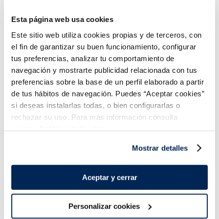
formatge i ceba
Premium
3,99 €
Caixa 2 u 200 g
Esta página web usa cookies
Añadir
Este sitio web utiliza cookies propias y de terceros, con
el fin de garantizar su buen funcionamiento, configurar
tus preferencias, analizar tu comportamiento de
navegación y mostrarte publicidad relacionada con tus
preferencias sobre la base de un perfil elaborado a partir
de tus hábitos de navegación. Puedes “Aceptar cookies”
si deseas instalarlas todas, o bien configurarlas o
rechazar su uso. Para más información consulta
Combina-ho i fes un menú de 10!
nuestra
Política de Cookies.
Mostrar detalles
Aceptar y cerrar
Personalizar cookies