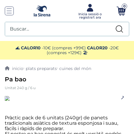
0
Buscar...
TOP SEARCHES
🌊
CALOR10
-10€ (compres +99€)
CALOR20
-20€
(compres +129€) 🏖️
1
.
mejillones
plats preparats
cuines del món
2
.
pimientos
Pa bao
Unitat 240 g / 6 u
3
.
mango
4
.
edamame
Pràctic pack de 6 unitats (240gr) de panets
5
.
ensaladilla
tradicionals asiàtics de textura esponjosa i suau,
fàcils i ràpids de preparar.
El nostre pa bao congelat és molt versàtil, podràs