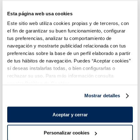
Ales de pollastre
Gyozes de pollastre i
barbacoa
black fungus
Esta página web usa cookies
3,99 €
3,99 €
Bossa 400g
Bossa 260 g
Este sitio web utiliza cookies propias y de terceros, con
Añadir
Añadir
el fin de garantizar su buen funcionamiento, configurar
tus preferencias, analizar tu comportamiento de
navegación y mostrarte publicidad relacionada con tus
preferencias sobre la base de un perfil elaborado a partir
de tus hábitos de navegación. Puedes “Aceptar cookies”
si deseas instalarlas todas, o bien configurarlas o
rechazar su uso. Para más información consulta
nuestra
Política de Cookies.
Combina-ho i fes un menú de 10!
Mostrar detalles
Lloms de lluç austral
MSC Premium
Aceptar y cerrar
Personalizar cookies