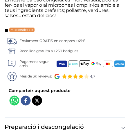
6
.
gelats sirena
fer-los al vapor o al microones i omplir-los amb els
teus ingredients preferits; pollastre, verdures,
7
.
menus
salses... estarà deliciós!
8
.
calamar sirena
Microondeable
Enviament GRATIS en compres +49€
9
.
salmó premium
Recollida gratuïta a +250 botigues
10
.
helados polos
Pagament segur
amb:
Més de 3k reviews:
Preparació i descongelació