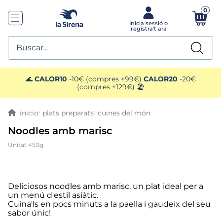
0
Buscar...
TOP SEARCHES
🌊
CALOR10
-10€ (compres +99€)
CALOR20
-20€
(compres +129€) 🏖️
1
.
mejillones
plats preparats
cuines del món
2
.
pimientos
Noodles amb marisc
Unitat 450g
3
.
mango
4
.
edamame
Deliciosos noodles amb marisc, un plat ideal per a
un menú d'estil asiàtic.
5
.
ensaladilla
Cuina'ls en pocs minuts a la paella i gaudeix del seu
sabor únic!