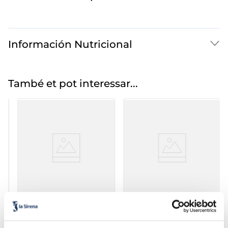
Información Nutricional
També et pot interessar...
Gyozes d'ànec i salsa
Pa bao
hoisin
Unitat 240 g / 6
Bossa 200 g