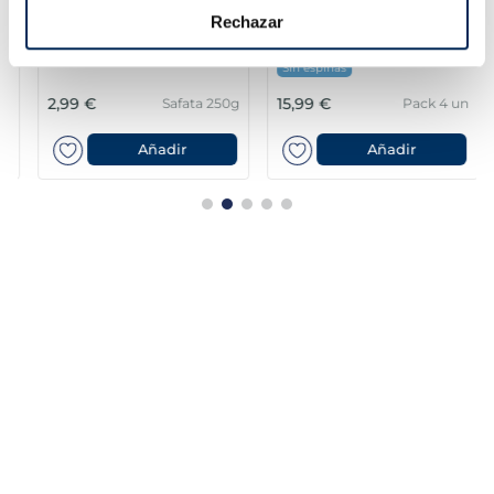
Lluç amb salsa verda
Lloms de lluç austral
Rechazar
Listísimos
MSC Premium
Sin espinas
2,99 €
15,99 €
Safata 250g
Pack 4 un
Añadir
Añadir