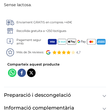
6
.
gelats sirena
Sense lactosa.
7
.
menus
Enviament GRATIS en compres +49€
8
.
calamar sirena
Recollida gratuïta a +250 botigues
9
.
salmó premium
Pagament segur
amb:
10
.
helados polos
Més de 3k reviews:
Preparació i descongelació
Informació complementària