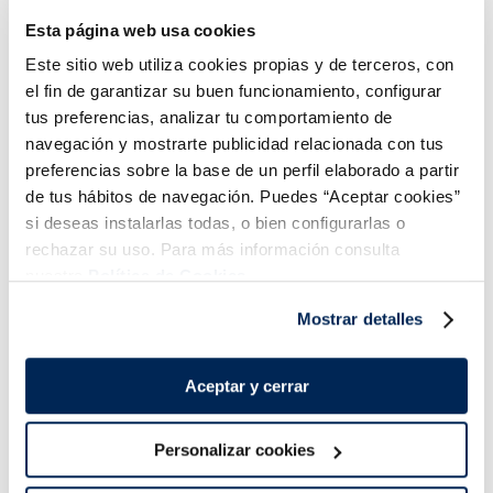
3,99 €
2,99 €
u
Esta página web usa cookies
Añadir
Añadir
Este sitio web utiliza cookies propias y de terceros, con
el fin de garantizar su buen funcionamiento, configurar
tus preferencias, analizar tu comportamiento de
navegación y mostrarte publicidad relacionada con tus
preferencias sobre la base de un perfil elaborado a partir
de tus hábitos de navegación. Puedes “Aceptar cookies”
si deseas instalarlas todas, o bien configurarlas o
Combina-ho i fes un menú de 10!
rechazar su uso. Para más información consulta
nuestra
Política de Cookies.
Mostrar detalles
Aceptar y cerrar
Personalizar cookies