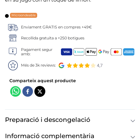
6
.
croquetas
7
.
canelones
Microondeable
Enviament GRATIS en compres +49€
8
.
gambon
Recollida gratuïta a +250 botigues
9
.
listísimos
Pagament segur
amb:
10
.
pollo
Més de 3k reviews:
Preparació i descongelació
Informació complementària