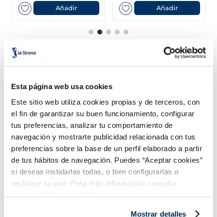
protector
Añadir
Añadir
Esta página web usa cookies
Combina-ho i fes un menú de 10!
Este sitio web utiliza cookies propias y de terceros, con
el fin de garantizar su buen funcionamiento, configurar
tus preferencias, analizar tu comportamiento de
navegación y mostrarte publicidad relacionada con tus
preferencias sobre la base de un perfil elaborado a partir
de tus hábitos de navegación. Puedes “Aceptar cookies”
si deseas instalarlas todas, o bien configurarlas o
rechazar su uso. Para más información consulta
nuestra
Política de Cookies.
Lloms de lluç austral
Filets de llobarro
Mostrar detalles