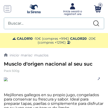
0
Buscar...
TOP SEARCHES
🌊
CALOR10
-10€ (compres +99€)
CALOR20
-20€
(compres +129€) 🏖️
1
.
helados sirena
marisc
musclos
2
.
gambas
Musclo d'origen nacional al seu suc
Pack 500g
3
.
patatas
4
.
gamba
Mejillones gallegos en su propio jugo, congelados
5
.
verduras
para conservar su frescura y sabor. Ideal para
preparar tapas, paellas o simplemente para disfrutar
en su jugo con un toque de limón.