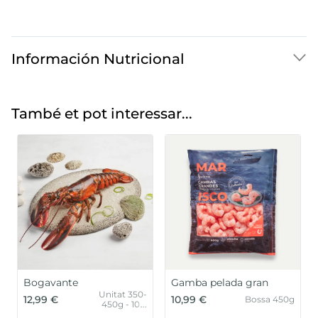
Información Nutricional
També et pot interessar...
Bogavante
Gamba pelada gran
Unitat 350-
12,99 €
10,99 €
Bossa 450g
450g - 10%
glaseig