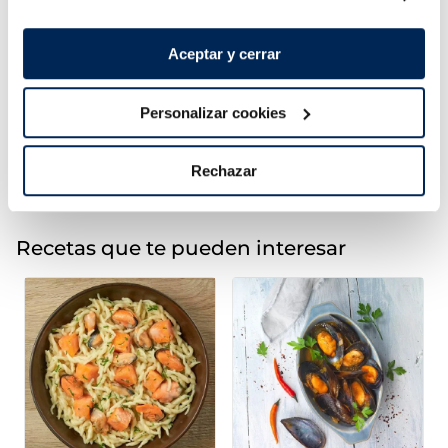
MSC Premium
Premium
Sin espinas
Sin espinas
Aceptar y cerrar
15,99 €
5,99 €
Pack 4 un
Pack 180 g
Añadir
Añadir
Personalizar cookies
Rechazar
Recetas que te pueden interesar