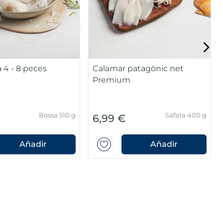
a 4 - 8 peces
Calamar patagònic net
Premium
Bossa 510 g
Safata 400 g
6,99 €
Añadir
Añadir