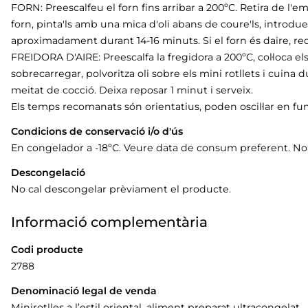
FORN: Preescalfeu el forn fins arribar a 200ºC. Retira de l'embo
forn, pinta'ls amb una mica d'oli abans de coure'ls, introdueix
aproximadament durant 14-16 minuts. Si el forn és daire, r
FREIDORA D'AIRE: Preescalfa la fregidora a 200ºC, col·loca els
sobrecarregar, polvoritza oli sobre els mini rotllets i cuin
meitat de cocció. Deixa reposar 1 minut i serveix.
Els temps recomanats són orientatius, poden oscil·lar en fun
Condicions de conservació i/o d'ús
En congelador a -18ºC. Veure data de consum preferent. N
Descongelació
No cal descongelar prèviament el producte.
Informació complementària
Codi producte
2788
Denominació legal de venda
Minirotlles a l’estil oriental. aliment preparat ultracongelat.