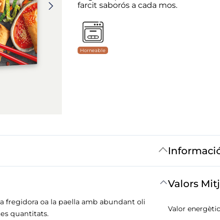
farcit saborós a cada mos.
Horneable
Informaci
Valors Mit
a fregidora oa la paella amb abundant oli
Valor energètic
es quantitats.