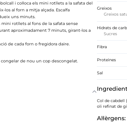
lcall i col·loca els mini rotllets a la safata del
Greixos
-los al forn a mitja alçada. Escalfa
Greixos sat
edueix uns minuts.
 mini rotllets al fons de la safata sense
Hidrats de car
a durant aproximadament 7 minuts, girant-los a
Sucres
ció de cada forn o fregidora daire.
Fibra
Proteïnes
o congelar de nou un cop descongelat.
Sal
Ingredien
Col de cabdell 
oli refinat de g
Al·lèrgens: