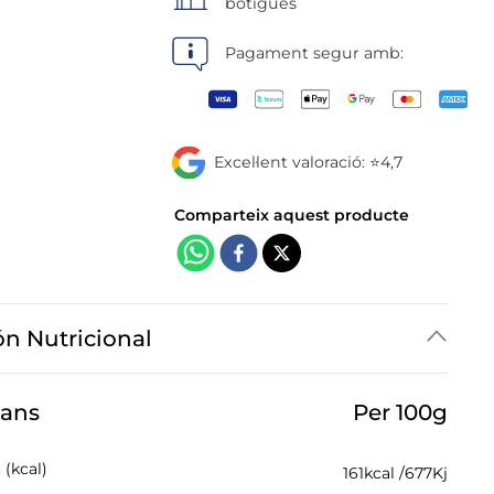
botigues
Pagament segur amb:
Excel·lent valoració: ⭐4,7
ón Nutricional
jans
Per 100g
 (kcal)
161
kcal /
677
Kj