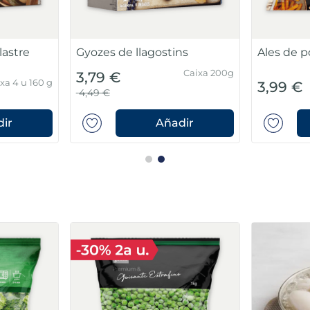
lastre
Gyozes de llagostins
Ales de p
Caixa 200g
3,79 €
xa 4 u 160 g
3,99 €
4,49 €
ir
Añadir