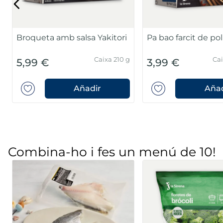
Broqueta amb salsa Yakitori
Pa bao farcit de pol
Caixa 210 g
Cai
5,99 €
3,99 €
Añadir
Añad
Combina-ho i fes un menú de 10!