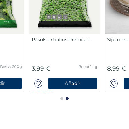
Pèsols extrafins Premium
Sípia net
Bossa 600g
Bossa 1 kg
3,99 €
8,99 €
ir
Añadir
COMBINABLE