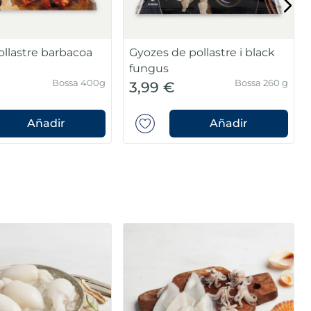
ollastre barbacoa
Gyozes de pollastre i black
fungus
Bossa 400g
Bossa 260 g
3,99 €
Añadir
Añadir