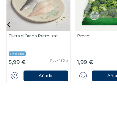
Filets d'Orada Premium
Brocoli
Sin espinas
Pack 180 g
5,99 €
1,99 €
Añadir
Añad