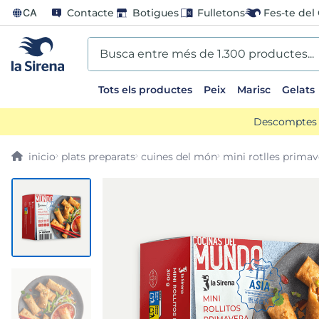
CA
Contacte
Botigues
Fulletons
Fes-te del 
Busca entre més de 1.300 productes...
Tots els productes
Peix
Marisc
Gelats
EARCHES
Descomptes d
lones
plats preparats
cuines del món
mini rotlles primav
entos
go
mame
ladilla
ts sirena