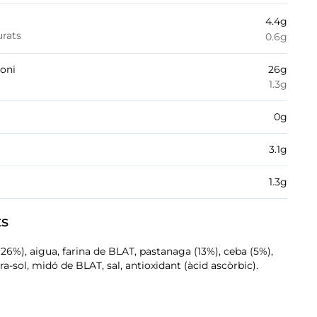
4.4
g
urats
0.6
g
boni
26
g
1.3
g
0
g
3.1
g
1.3
g
ts
(26%), aigua, farina de BLAT, pastanaga (13%), ceba (5%),
ira-sol, midó de BLAT, sal, antioxidant (àcid ascòrbic).