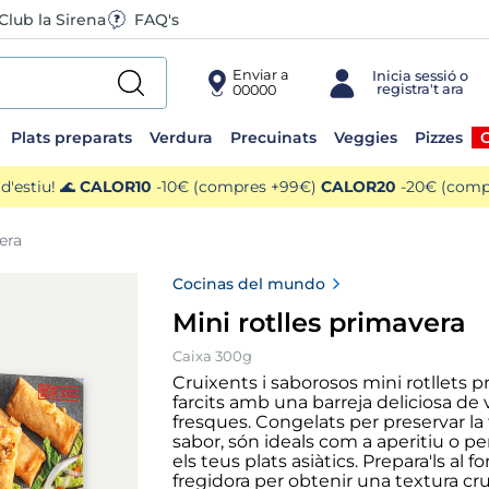
Club la Sirena
FAQ's
Enviar a
00000
Plats preparats
Verdura
Precuinats
Veggies
Pizzes
O
'estiu! 🌊
CALOR10
-10€ (compres +99€)
CALOR20
-20€ (compr
era
Cocinas del mundo
Mini rotlles primavera
Caixa 300g
Cruixents i saborosos mini rotllets p
farcits amb una barreja deliciosa de
fresques. Congelats per preservar la t
sabor, són ideals com a aperitiu o 
els teus plats asiàtics. Prepara'ls al fo
fregidora per obtenir una textura cru