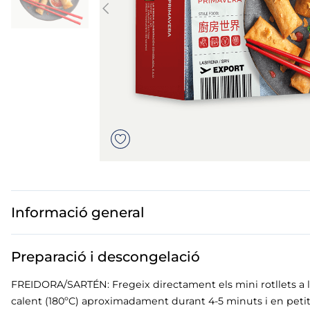
us
mar sirena
mó premium
ados polos
Informació general
Preparació i descongelació
FREIDORA/SARTÉN: Fregeix directament els mini rotllets a l
calent (180ºC) aproximadament durant 4-5 minuts i en petit