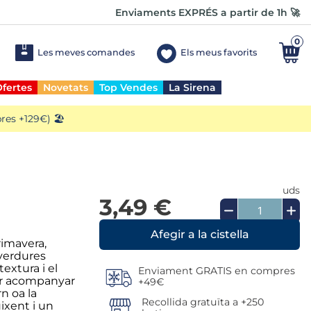
Enviaments EXPRÉS a partir de 1h 🚀
0
Les meves comandes
Els meus favorits
fertes
Novetats
Top Vendes
La Sirena
es +129€) 🏖️
uds
3,49 €
rimavera,
 verdures
extura i el
Enviament GRATIS en compres
per acompanyar
+49€
rn oa la
Recollida gratuïta a +250
ixent i un