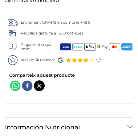
6
.
croquetas
alimentació completa.
7
.
canelones
Enviament GRATIS en compres +49€
8
.
gambon
Recollida gratuïta a +250 botigues
Pagament segur
9
.
listísimos
amb:
10
.
pollo
Més de 3k reviews:
Información Nutricional