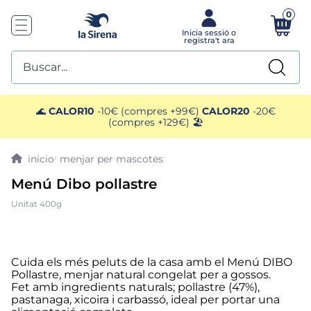
0
Buscar...
TOP SEARCHES
🌊
CALOR10
-10€ (compres +99€)
CALOR20
-20€
(compres +129€) 🏖️
1
.
helados sirena
menjar per mascotes
2
.
gambas
Menú Dibo pollastre
Unitat 400g
3
.
patatas
4
.
gamba
Cuida els més peluts de la casa amb el Menú DIBO
Pollastre, menjar natural congelat per a gossos.
5
.
verduras
Fet amb ingredients naturals; pollastre (47%),
pastanaga, xicoira i carbassó, ideal per portar una