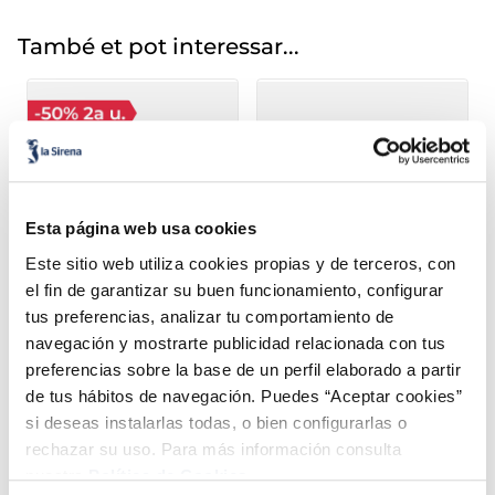
També et pot interessar...
Esta página web usa cookies
Este sitio web utiliza cookies propias y de terceros, con
el fin de garantizar su buen funcionamiento, configurar
Menú Dibo salmó
Porklicious
tus preferencias, analizar tu comportamiento de
4,49 €
4,65 €
Unitat 400g
Unitat 400 g
navegación y mostrarte publicidad relacionada con tus
preferencias sobre la base de un perfil elaborado a partir
Añadir
Añadir
de tus hábitos de navegación. Puedes “Aceptar cookies”
si deseas instalarlas todas, o bien configurarlas o
COMBINABLE
rechazar su uso. Para más información consulta
nuestra
Política de Cookies.