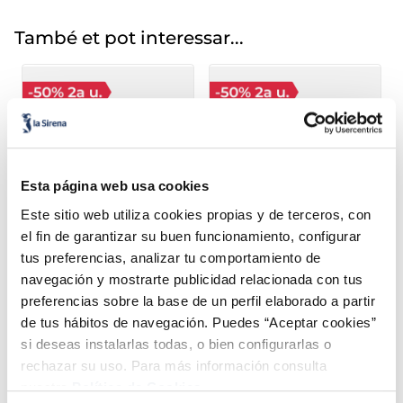
També et pot interessar...
Esta página web usa cookies
Este sitio web utiliza cookies propias y de terceros, con
el fin de garantizar su buen funcionamiento, configurar
Menú Dibo pollastre
Menú Dibo xai
tus preferencias, analizar tu comportamiento de
3,89 €
4,49 €
Unitat 400g
Unitat 400g
navegación y mostrarte publicidad relacionada con tus
preferencias sobre la base de un perfil elaborado a partir
Añadir
Añadir
de tus hábitos de navegación. Puedes “Aceptar cookies”
si deseas instalarlas todas, o bien configurarlas o
COMBINABLE
COMBINABLE
rechazar su uso. Para más información consulta
nuestra
Política de Cookies.