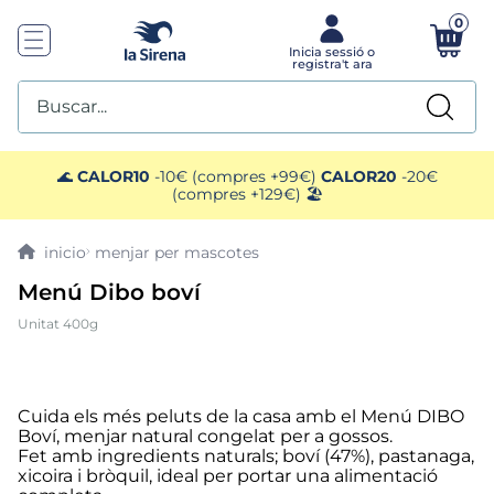
0
Buscar...
TOP SEARCHES
🌊
CALOR10
-10€ (compres +99€)
CALOR20
-20€
(compres +129€) 🏖️
1
.
mejillones
menjar per mascotes
2
.
pimientos
Menú Dibo boví
Unitat 400g
3
.
mango
4
.
edamame
Cuida els més peluts de la casa amb el Menú DIBO
Boví, menjar natural congelat per a gossos.
5
.
ensaladilla
Fet amb ingredients naturals; boví (47%), pastanaga,
xicoira i bròquil, ideal per portar una alimentació