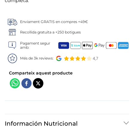
6
.
gelats sirena
completa.
7
.
menus
Enviament GRATIS en compres +49€
8
.
calamar sirena
Recollida gratuïta a +250 botigues
Pagament segur
9
.
salmó premium
amb:
10
.
helados polos
Més de 3k reviews:
Información Nutricional