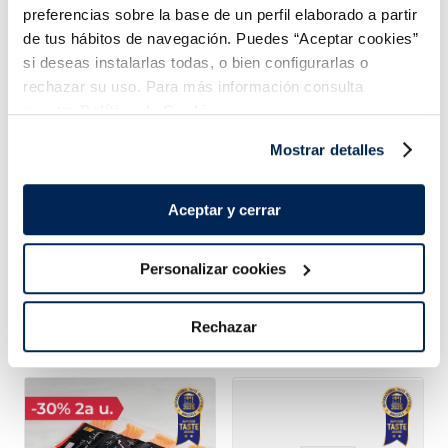
preferencias sobre la base de un perfil elaborado a partir
de tus hábitos de navegación. Puedes “Aceptar cookies”
Sandvitx nata sense
Mini Bescuit Nata i
sucres afegits
Xocolata
si deseas instalarlas todas, o bien configurarlas o
rechazar su uso. Para más información consulta
Sin azucares añadidos
nuestra
Política de Cookies.
Caixa 6 u 600
2,99 €
3,49 €
Caixa 6 u 510 ml
ml
Mostrar detalles
Añadir
Añadir
Aceptar y cerrar
Personalizar cookies
Rechazar
Combina-ho i fes un menú de 10!