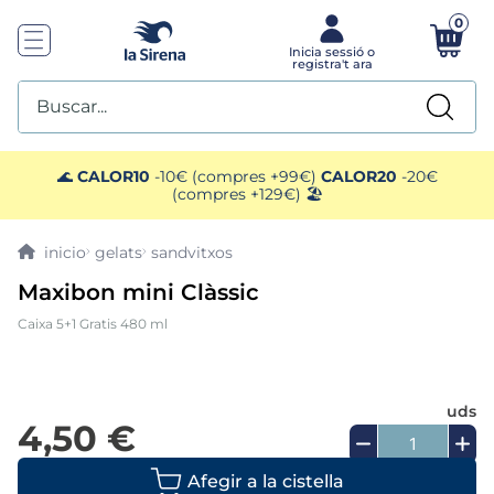
0
Buscar...
TOP SEARCHES
🌊
CALOR10
-10€ (compres +99€)
CALOR20
-20€
(compres +129€) 🏖️
1
.
plato preparado
gelats
sandvitxos
2
.
gelats sirena
Maxibon mini Clàssic
Caixa 5+1 Gratis 480 ml
3
.
helados polos
4
.
menus
uds
4,50 €
5
.
salmó premium