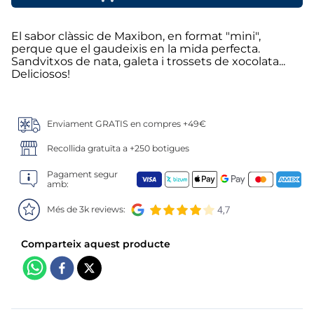
6
.
calamar sirena
7
.
marisco
El sabor clàssic de Maxibon, en format "mini",
perque que el gaudeixis en la mida perfecta.
Sandvitxos de nata, galeta i trossets de xocolata...
8
.
anillas
Deliciosos!
9
.
halibut
Enviament GRATIS en compres +49€
10
.
coliflor
Recollida gratuïta a +250 botigues
Pagament segur
amb:
Més de 3k reviews: