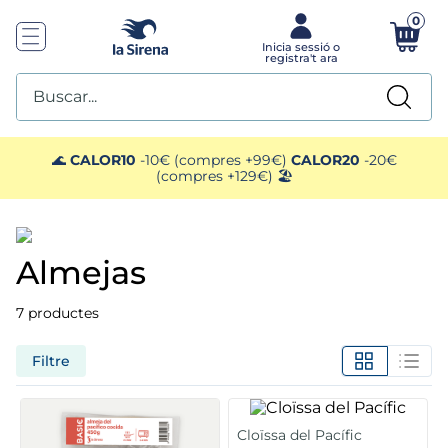
0
Buscar...
TOP SEARCHES
🌊
CALOR10
-10€ (compres +99€)
CALOR20
-20€
(compres +129€) 🏖️
1
.
helados sirena
2
.
gambas
almejas
3
.
patatas
7
productes
4
.
gamba
Filtre
5
.
croquetas
Cloïssa del Pacífic