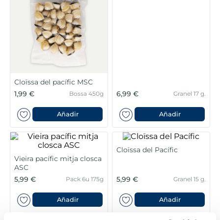
6
.
verduras
7
.
canelones
8
.
listísimos
9
.
gambon
Cloïssa del pacífic MSC
1,99 €
6,99 €
Bossa 450g
Granel 17 g.
10
.
pollo
Añadir
Añadir
Cloïssa del Pacífic
Vieira pacífic mitja closca
ASC
5,99 €
5,99 €
Pack 6u 175g
Granel 15 g.
Añadir
Añadir