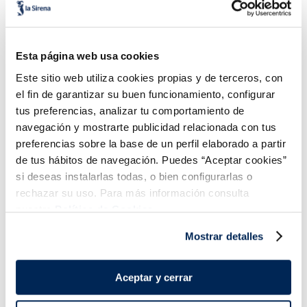
Esta página web usa cookies
Este sitio web utiliza cookies propias y de terceros, con
el fin de garantizar su buen funcionamiento, configurar
tus preferencias, analizar tu comportamiento de
navegación y mostrarte publicidad relacionada con tus
preferencias sobre la base de un perfil elaborado a partir
Carn de vieira patagònica
Cloïssa japonesa gran
MSC
de tus hábitos de navegación. Puedes “Aceptar cookies”
12,99 €
16,99 €
Safata 300g
Granel 18 g.
si deseas instalarlas todas, o bien configurarlas o
rechazar su uso. Para más información consulta
Añadir
Añadir
nuestra
Política de Cookies.
Mostrar detalles
Aceptar y cerrar