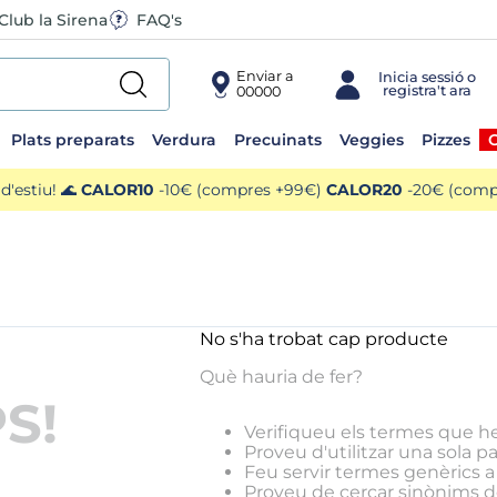
Club la Sirena
FAQ's
Enviar a
00000
Plats preparats
Verdura
Precuinats
Veggies
Pizzes
O
'estiu! 🌊
CALOR10
-10€ (compres +99€)
CALOR20
-20€ (compr
No s'ha trobat cap producte
Què hauria de fer?
S!
Verifiqueu els termes que he
Proveu d'utilitzar una sola pa
Feu servir termes genèrics a 
Proveu de cercar sinònims de