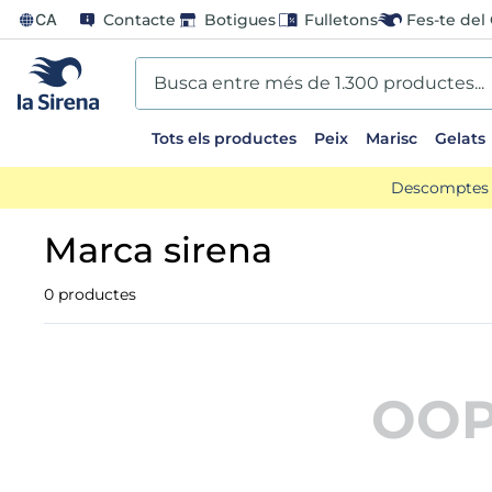
CA
Contacte
Botigues
Fulletons
Fes-te del 
Busca entre més de 1.300 productes...
Tots els productes
Peix
Marisc
Gelats
P SEARCHES
Descomptes d
mariscos
marca sirena
mango
0
productes
menus
gelats sirena
OOP
calamar sirena
tarrina helado