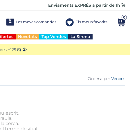
Enviaments EXPRÉS a partir de 1h 🚀
0
Les meves comandes
Els meus favorits
fertes
Novetats
Top Vendes
La Sirena
es +129€) 🏖️
Ordena per
Vendes
u escrit.
raula.
la cerca.
l terme desitjat.