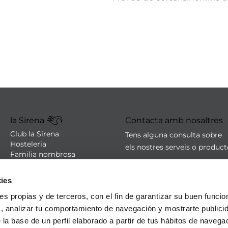
la Sirena
Contacta amb nosaltres
Club la Sirena
Tens alguna consulta sobre
Hosteleria
els nostres serveis o produc
Familia nombrosa
Botigues
sac@lasirena.es
Avís legal
ies
900 21 06 21
Política de privacitat
Condicions de compra
De dilluns a dissabte de 9:00 
ies propias y de terceros, con el fin de garantizar su buen funci
Política de cookies
Algunes botigues obertes el
s, analizar tu comportamiento de navegación y mostrarte publici
Promocions - Bases legals
 la base de un perfil elaborado a partir de tus hábitos de naveg