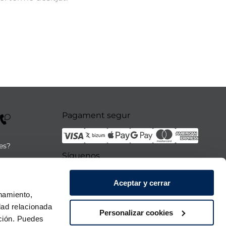
Pagament segur
tes?
Síguenos
Aceptar y cerrar
a 21:00h.
onamiento,
 diumenge.
dad relacionada
Personalizar cookies
ación. Puedes