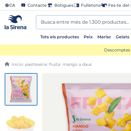
CA
Contacte
Botigues
Fulletons
Fes-te del 
Busca entre més de 1.300 productes...
Tots els productes
Peix
Marisc
Gelats
EARCHES
Descomptes d
scos
pastísseria
fruita
mango a daus
ts sirena
ladilla
oli
us
llon