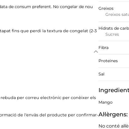
ure data de consum preferent. No congelar de nou
Greixos
Greixos sat
Hidrats de car
pat fins que perdi la textura de congelat (2-3
Sucres
Fibra
Proteïnes
Sal
Ingredien
ó rebuda per correu electrònic per conèixer els
Mango
Al·lèrgens:
formació de l'envàs del producte per confirmar-
No conté al·l