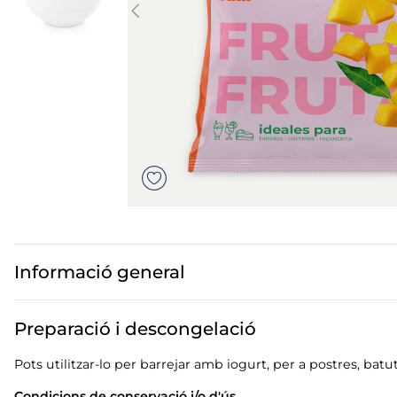
mar sirena
mó premium
ueños
bas peladas
Informació general
Preparació i descongelació
Pots utilitzar-lo per barrejar amb iogurt, per a postres, batu
Condicions de conservació i/o d'ús