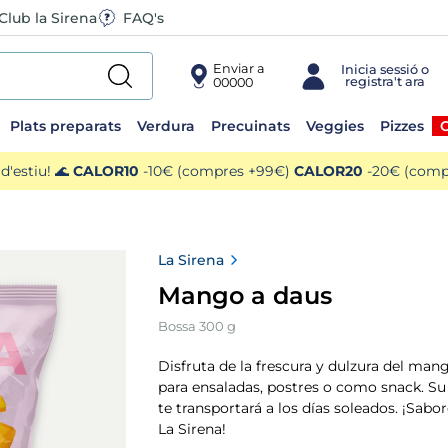
Club la Sirena
FAQ's
Enviar a
00000
Plats preparats
Verdura
Precuinats
Veggies
Pizzes
O
'estiu! 🌊
CALOR10
-10€ (compres +99€)
CALOR20
-20€ (compr
La Sirena
Mango a daus
Bossa 300 g
Disfruta de la frescura y dulzura del mang
para ensaladas, postres o como snack. Su
te transportará a los días soleados. ¡Sabo
La Sirena!