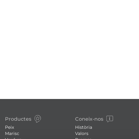
Productes
Coneix-nos
Peix
Història
Marisc
Valors