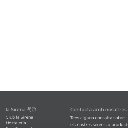
la Sirena
Contacta amb nosaltres
Club la Sirena
Tens alguna consulta sobre
Hosteleria
els nostres serveis o produc