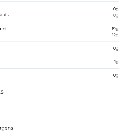
0
g
urats
0
g
boni
19
g
12
g
0
g
1
g
0
g
ts
èrgens