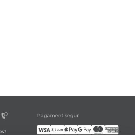
Pagament segur
tes?