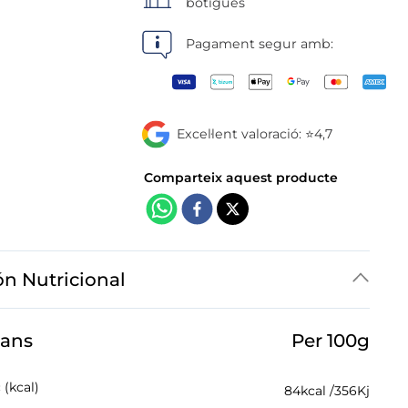
botigues
Pagament segur amb:
Excel·lent valoració: ⭐4,7
ón Nutricional
jans
Per 100g
 (kcal)
84
kcal /
356
Kj