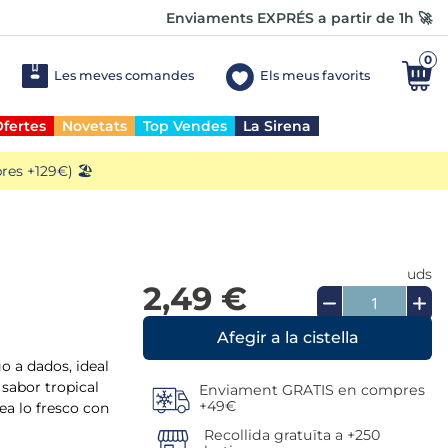
Enviaments EXPRÉS a partir de 1h 🚀
0
Les meves comandes
Els meus favorits
fertes
Novetats
Top Vendes
La Sirena
es +129€) 🏖️
uds
2,49 €
o a dados, ideal
 sabor tropical
Enviament GRATIS en compres
+49€
rea lo fresco con
Recollida gratuïta a +250