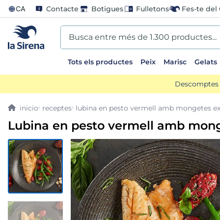
CA
Contacte
Botigues
Fulletons
Fes-te del 
Busca entre més de 1.300 productes...
Tots els productes
Peix
Marisc
Gelats
EARCHES
Descomptes d
o preparado
receptes
lubina en pesto vermell amb mongetes ex
ladilla
Lubina en pesto vermell amb mong
ts sirena
an
arado paella
bao