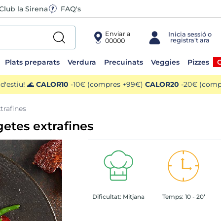
Club la Sirena
FAQ's
Enviar a
00000
Plats preparats
Verdura
Precuinats
Veggies
Pizzes
O
'estiu! 🌊
CALOR10
-10€ (compres +99€)
CALOR20
-20€ (compr
trafines
etes extrafines
Dificultat:
Mitjana
Temps:
10 - 20‘