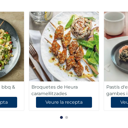
" bbq &
Broquetes de Heura
Pastís d'
caramel·litzades
gambes i
epta
Veure la recepta
Veu