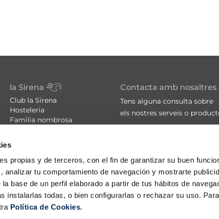
la Sirena
Contacta amb nosaltres
Club la Sirena
Tens alguna consulta sobre
Hosteleria
els nostres serveis o produc
Familia nombrosa
Botigues
sac@lasirena.es
Avís legal
ies
900 21 06 21
Política de privacitat
Condicions de compra
De dilluns a dissabte de 9:00 
ies propias y de terceros, con el fin de garantizar su buen funci
Política de cookies
Algunes botigues obertes el
s, analizar tu comportamiento de navegación y mostrarte publici
Promocions - Bases legals
 la base de un perfil elaborado a partir de tus hábitos de naveg
s instalarlas todas, o bien configurarlas o rechazar su uso. Pa
tra
Política de Cookies.