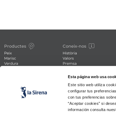
Productes
Coneix-nos
Peix
Història
Marisc
Valors
Verdura
Premsa
Plats preparats
Treballa amb nosaltres
Carn
Blog
Esta página web usa cook
Gelats i postres
Esdeveniments
FAQs (preguntes freqüents)
Este sitio web utiliza cook
configurar tus preferencia
con tus preferencias sobre
“Aceptar cookies” si desea
información consulta nues