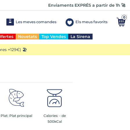
Enviaments EXPRÉS a partir de 1h 🚀
0
Les meves comandes
Els meus favorits
fertes
Novetats
Top Vendes
La Sirena
es +129€) 🏖️
Plat:
Plat principal
Calories:
- de
500kCal