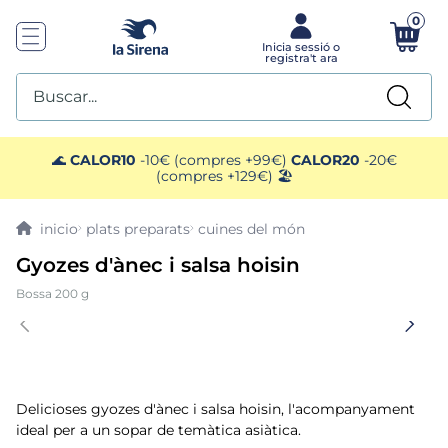
0
Buscar...
TOP SEARCHES
🌊
CALOR10
-10€ (compres +99€)
CALOR20
-20€
(compres +129€) 🏖️
1
.
helados sirena
plats preparats
cuines del món
2
.
gambas
Gyozes d'ànec i salsa hoisin
Bossa 200 g
3
.
patatas
4
.
gamba
5
.
verduras
Delicioses gyozes d'ànec i salsa hoisin, l'acompanyament
ideal per a un sopar de temàtica asiàtica.