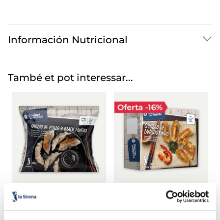
Información Nutricional
També et pot interessar...
Gyozes de pollastre i
Gyozes de llagostins
black fungus
3,79 €
3,99 €
Bossa 260 g
Caixa 200g