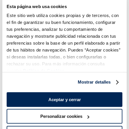
4,49 €
Esta página web usa cookies
Añadir
Añadir
Este sitio web utiliza cookies propias y de terceros, con
el fin de garantizar su buen funcionamiento, configurar
tus preferencias, analizar tu comportamiento de
navegación y mostrarte publicidad relacionada con tus
preferencias sobre la base de un perfil elaborado a partir
de tus hábitos de navegación. Puedes “Aceptar cookies”
si deseas instalarlas todas, o bien configurarlas o
Combina-ho i fes un menú de 10!
rechazar su uso. Para más información consulta
nuestra
Política de Cookies.
Mostrar detalles
Aceptar y cerrar
Personalizar cookies