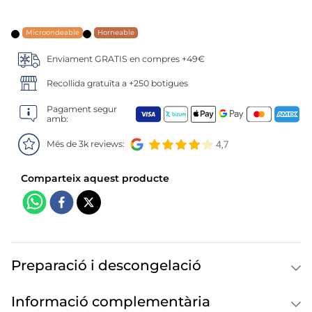
6
.
croquetas
7
.
canelones
Microondeable
Horneable
Enviament GRATIS en compres +49€
8
.
listísimos
Recollida gratuïta a +250 botigues
9
.
gambon
Pagament segur
amb:
10
.
pollo
Més de 3k reviews:
Preparació i descongelació
Informació complementària