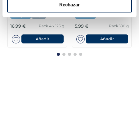
Lloms de salmó noruec
Filets de llobarro
Rechazar
Premium
Premium
Sin espinas
Sin piel
Sin espinas
16,99 €
5,99 €
Pack 4 x 125 g
Pack 180 g
Añadir
Añadir