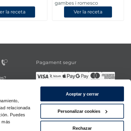
gambes i romesco
er la receta
Ver la receta
Pagament segur
tes?
Síguenos
Aceptar y cerrar
onamiento,
dad relacionada
a 21:00h.
Personalizar cookies
ación. Puedes
 diumenge.
ra más
Rechazar