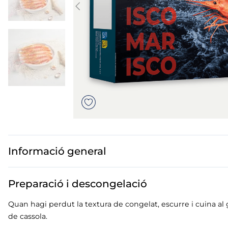
mó premium
mar troceado
but
ados polos
Informació general
Preparació i descongelació
Quan hagi perdut la textura de congelat, escurre i cuina al g
de cassola.