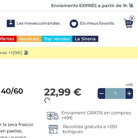
Enviaments EXPRÉS a partir de 1h 🚀
0
Les meves comandes
Els meus favorits
fertes
Novetats
Top Vendes
La Sirena
es +129€) 🏖️
uds
22,99 €
 40/60
Enviament GRATIS en compres
 la seva frescor
+49€
en paelles,
Recollida gratuïta a +250
erma i sucosa