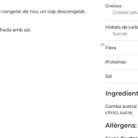
Greixos
o congelar de nou un cop descongelat.
Greixos sat
Hidrats de car
reda amb sal.
Sucres
Fibra
Proteïnes
Sal
Ingredien
Gamba austral 
cítric), sucre.
Al·lèrgens: