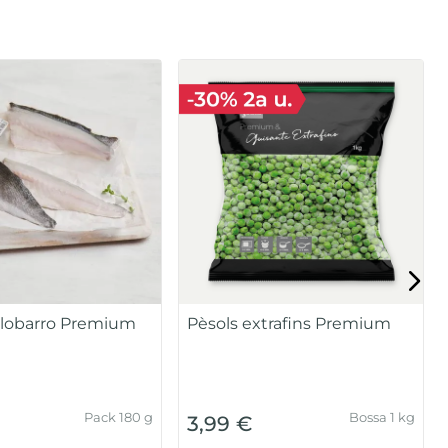
 llobarro Premium
Pèsols extrafins Premium
Pack 180 g
Bossa 1 kg
3,99 €