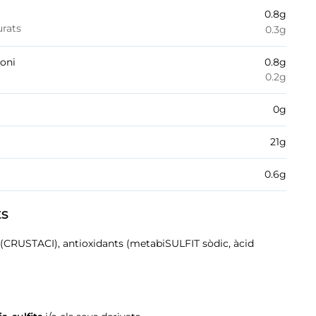
0.8
g
urats
0.3
g
boni
0.8
g
0.2
g
0
g
21
g
0.6
g
ts
(CRUSTACI), antioxidants (metabiSULFIT sòdic, àcid