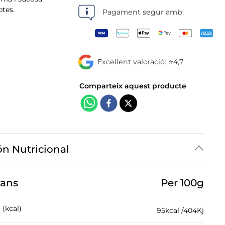
botigues
ptes.
Pagament segur amb:
Excel·lent valoració: ⭐4,7
ón Nutricional
jans
Per 100g
 (kcal)
95
kcal /
404
Kj