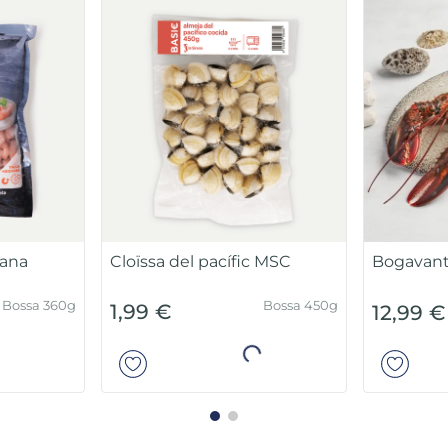
jana
Cloïssa del pacífic MSC
Bogavan
Bossa 360g
Bossa 450g
1,99 €
12,99 €
ir
Añadir