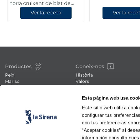
torra cruixent de blat de
moro
Ver la receta
Ver la rece
Productes
Coneix-nos
Peix
Història
Marisc
Valors
Verdura
Premsa
Plats preparats
Treballa amb nosaltres
Esta página web usa cook
Carn
Blog
Este sitio web utiliza cook
Gelats i postres
Esdeveniments
configurar tus preferencia
FAQs (preguntes freqüents)
con tus preferencias sobre
“Aceptar cookies” si desea
información consulta nues