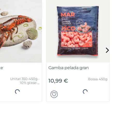
te
Gamba pelada gran
Unitat 350-450g -
Bossa 450g
10,99 €
10% glaseig
protector
Añadir
Añadir