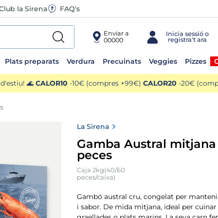
Club la Sirena
FAQ's
Enviar a
00000
Plats preparats
Verdura
Precuinats
Veggies
Pizzes
O
'estiu! 🌊
CALOR10
-10€ (compres +99€)
CALOR20
-20€ (compr
s
La Sirena
Gamba Austral mitjana
peces
Caja 2kg(40/60
peces/caixa)
Gambó austral cru, congelat per mantenir
i sabor. De mida mitjana, ideal per cuinar 
graellades o plats marins. La seva carn f