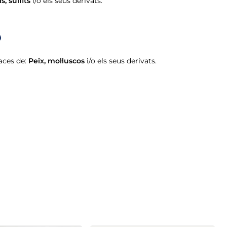
is
,
sulfits
i/o els seus derivats.
aces de:
Peix
,
mol·luscos
i/o els seus derivats.