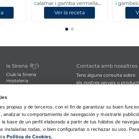
calamar i gamba vermella
i gambes
amb verdures asiàtiques
ta
Ver la receta
V
la Sirena
Contacta amb nosaltres
Club la Sirena
Tens alguna consulta sobre
Hosteleria
els nostres serveis o produc
Familia nombrosa
Botigues
ies
sac@lasirena.es
Avís legal
900 21 06 21
ies propias y de terceros, con el fin de garantizar su buen funci
Política de privacitat
s, analizar tu comportamiento de navegación y mostrarte publici
Condicions de compra
De dilluns a dissabte de 9:00 
Política de cookies
 la base de un perfil elaborado a partir de tus hábitos de naveg
Algunes botigues obertes el
Promocions - Bases legals
s instalarlas todas, o bien configurarlas o rechazar su uso. Pa
tra
Política de Cookies.