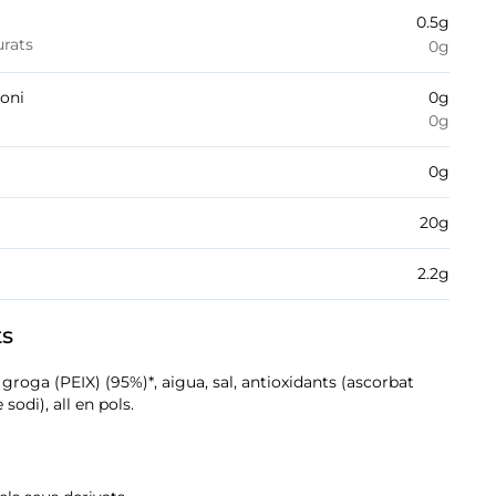
0.5
g
urats
0
g
boni
0
g
0
g
0
g
20
g
2.2
g
ts
 groga (PEIX) (95%)*, aigua, sal, antioxidants (ascorbat
 sodi), all en pols.