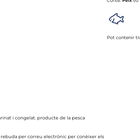
Conté:
Peix
i/o
Pot contenir tr
arinat i congelat. producte de la pesca
ó rebuda per correu electrònic per conèixer els