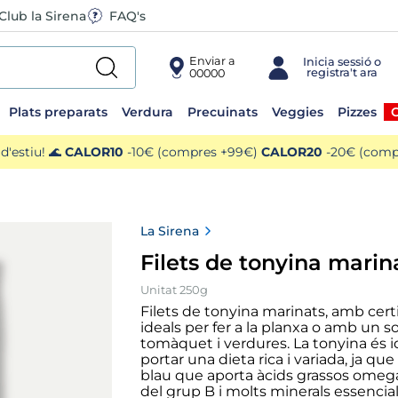
Club la Sirena
FAQ's
Enviar a
00000
Plats preparats
Verdura
Precuinats
Veggies
Pizzes
O
'estiu! 🌊
CALOR10
-10€ (compres +99€)
CALOR20
-20€ (compr
La Sirena
Filets de tonyina mari
Unitat 250g
Filets de tonyina marinats, amb cert
ideals per fer a la planxa o amb un s
tomàquet i verdures. La tonyina és i
portar una dieta rica i variada, ja qu
blau que aporta àcids grassos omega
del grup B i molts minerals essencials