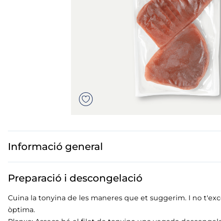
mó premium
mar troceado
but
ados polos
Informació general
Preparació i descongelació
Cuina la tonyina de les maneres que et suggerim. I no t'exce
òptima.