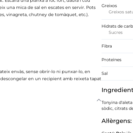
 Escalfa una planxa a foc fort, daura i cou
Greixos
geix una mica de sal en escates en servir. Pots
Greixos sat
s, vinagreta, chutney de tomàquet, etc.).
Hidrats de car
Sucres
Fibra
Proteïnes
teix envàs, sense obrir-lo ni punxar-lo, en
Sal
s descongelar en un recipient amb reixeta tapat
Ingredien
Tonyina d'aleta
sòdic, citrats de
Al·lèrgens: