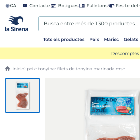
CA
Contacte
Botigues
Fulletons
Fes-te del 
Busca entre més de 1.300 productes...
Tots els productes
Peix
Marisc
Gelats
EARCHES
Descomptes d
scos
peix
tonyina
filets de tonyina marinada msc
go
us
ts sirena
mar sirena
ina helado