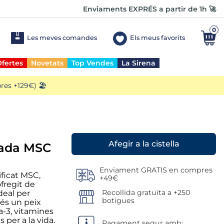
Enviaments EXPRÉS a partir de 1h 🚀
0
Les meves comandes
Els meus favorits
fertes
Novetats
Top Vendes
La Sirena
es +129€) 🏖️
nada MSC
Enviament GRATIS en compres
ificat MSC,
+49€
ofregit de
Recollida gratuïta a +250
deal per
botigues
e és un peix
-3, vitamines
 per a la vida.
Pagament segur amb: