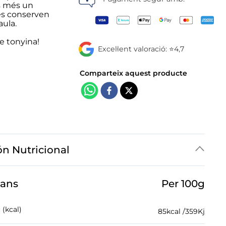
és més un
 es conserven
aula.
de tonyina!
Excel·lent valoració: ⭐4,7
ón Nutricional
jans
Per 100g
 (kcal)
85
kcal /
359
Kj