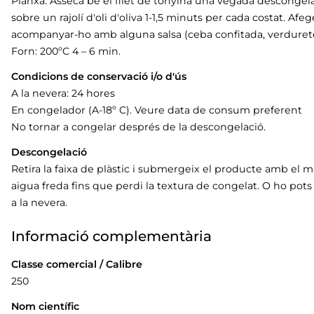
Planxa: Asseca bé el filet de tonyina una vegada descongelat.
sobre un rajolí d'oli d'oliva 1-1,5 minuts per cada costat. Afe
acompanyar-ho amb alguna salsa (ceba confitada, verdurete
Forn: 200ºC 4 – 6 min.
Condicions de conservació i/o d'ús
A la nevera: 24 hores
En congelador (A-18º C). Veure data de consum preferent
No tornar a congelar després de la descongelació.
Descongelació
Retira la faixa de plàstic i submergeix el producte amb el ma
aigua freda fins que perdi la textura de congelat. O ho pot
a la nevera.
Informació complementària
Classe comercial / Calibre
250
Nom científic