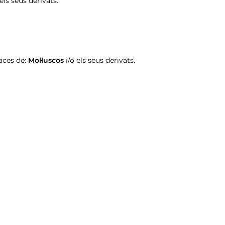
 els seus derivats.
aces de:
Mol·luscos
i/o els seus derivats.