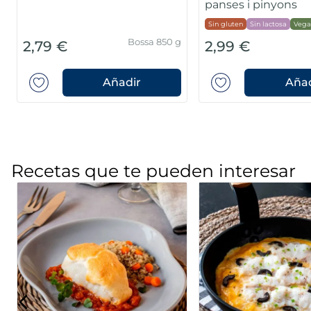
panses i pinyons
Sin gluten
Sin lactosa
Vega
Bossa 850 g
2,79 €
2,99 €
Añadir
Añad
Recetas que te pueden interesar