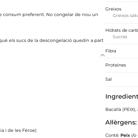
Greixos
a de consum preferent. No congelar de nou un
Greixos sat
Hidrats de car
Sucres
erquè els sucs de la descongelació quedin a part
Fibra
Proteïnes
Sal
Ingredien
Bacallà (PEIX), 
Al·lèrgens:
a i de les Fèroe)
Conté:
Peix
i/o