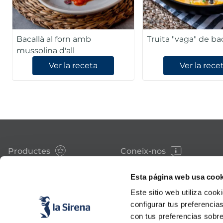
Bacallà al forn amb
Truita "vaga" de ba
mussolina d'all
Ver la receta
Ver la rece
Productes
Coneix-nos
Peix
Història
Marisc
Valors
Esta página web usa cook
Verdura
Premsa
Este sitio web utiliza cook
Plats preparats
Treballa amb nosaltres
Carn
Blog
configurar tus preferencia
Gelats i postres
Esdeveniments
con tus preferencias sobre