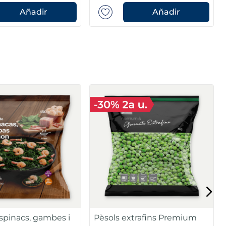
Añadir
Añadir
espinacs, gambes i
Pèsols extrafins Premium