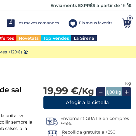
Enviaments EXPRÉS a partir de 1h 🚀
0
Les meves comandes
Els meus favorits
fertes
Novetats
Top Vendes
La Sirena
es +129€) 🏖️
Kg
19,99 €
 de sal
/Kg
ada unitat ve
Enviament GRATIS en compres
collir sempre la
+49€
b salses, a la
Recollida gratuïta a +250