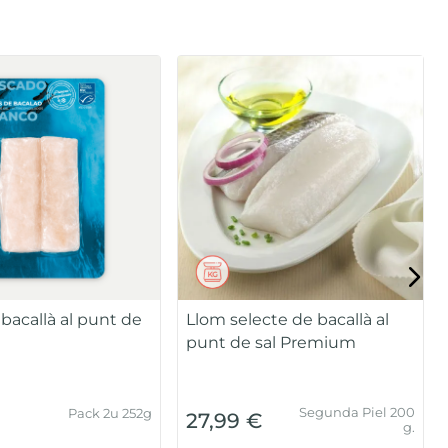
bacallà al punt de
Llom selecte de bacallà al
punt de sal Premium
Segunda Piel 200
Pack 2u 252g
27,99 €
g.