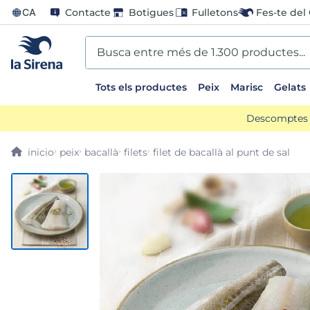
CA
Contacte
Botigues
Fulletons
Fes-te del 
Busca entre més de 1.300 productes...
Tots els productes
Peix
Marisc
Gelats
EARCHES
Descomptes d
scos
peix
bacallà
filets
filet de bacallà al punt de sal
ts sirena
ladilla
oli
us
llon