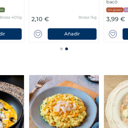
bacó
no
Sin gluten
Si
Bossa 400g
Bossa 1kg
2,10 €
3,99 €
ir
Añadir