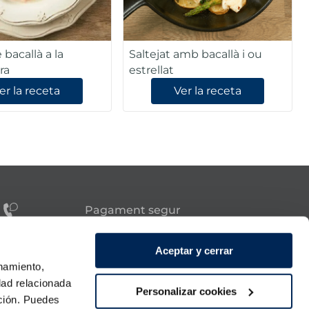
 bacallà a la
Saltejat amb bacallà i ou
ra
estrellat
er la receta
Ver la receta
Pagament segur
tes?
Aceptar y cerrar
onamiento,
Síguenos
dad relacionada
Personalizar cookies
ación. Puedes