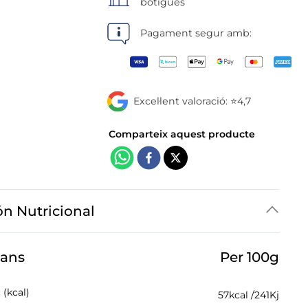
botigues
Pagament segur amb:
Excel·lent valoració: ⭐4,7
ón Nutricional
jans
Per 100g
 (kcal)
57
kcal /
241
Kj