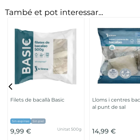
També et pot interessar...
Filets de bacallà Basic
Lloms i centres ba
al punt de sal
Sin espinas
Sin piel
Unitat 500g
9,99 €
14,99 €