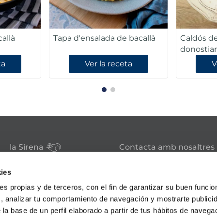
callà
Tapa d'ensalada de bacallà
Caldós de
donostiar
ta
Ver la receta
V
la Sirena
Contacta amb nosaltres
Club la Sirena
Tens alguna consulta sobre
Hosteleria
ies
els nostres serveis o produc
Familia nombrosa
ies propias y de terceros, con el fin de garantizar su buen funci
Botigues
sac@lasirena.es
Avís legal
s, analizar tu comportamiento de navegación y mostrarte publici
900 21 06 21
Política de privacitat
 la base de un perfil elaborado a partir de tus hábitos de naveg