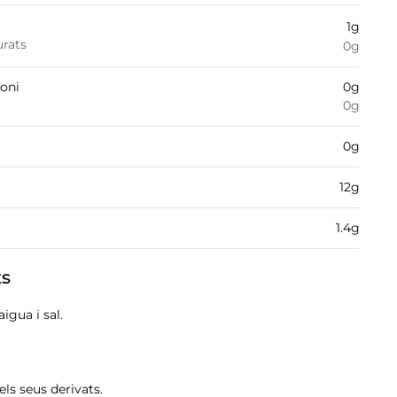
1
g
urats
0
g
boni
0
g
0
g
0
g
12
g
1.4
g
ts
aigua i sal.
 els seus derivats.