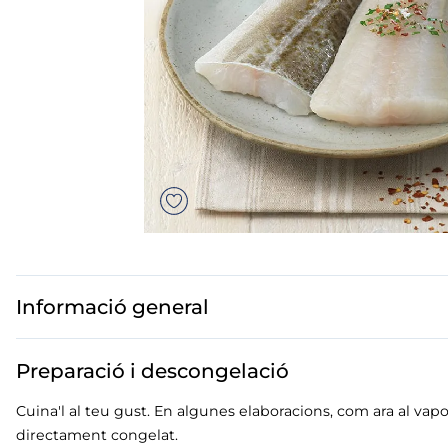
mar sirena
mó premium
ueños
bas peladas
Informació general
Preparació i descongelació
Cuina'l al teu gust. En algunes elaboracions, com ara al vapor, 
directament congelat.