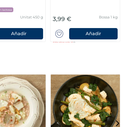
n lactosa
Unitat 450 g
Bossa 1 kg
3,99 €
Añadir
Añadir
COMBINABLE