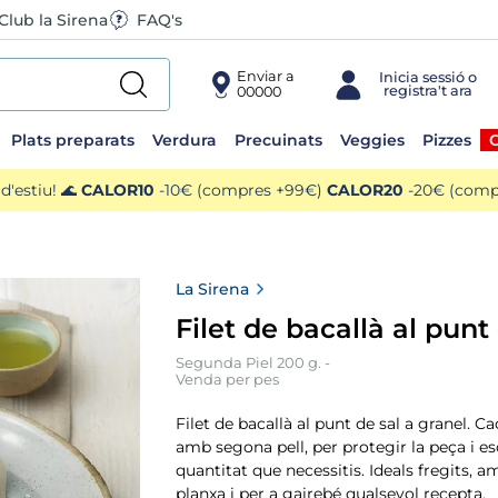
Club la Sirena
FAQ's
Enviar a
00000
Plats preparats
Verdura
Precuinats
Veggies
Pizzes
O
'estiu! 🌊
CALOR10
-10€ (compres +99€)
CALOR20
-20€ (compr
La Sirena
Filet de bacallà al punt
Segunda Piel 200 g. -
Venda per pes
Filet de bacallà al punt de sal a granel. C
amb segona pell, per protegir la peça i es
quantitat que necessitis. Ideals fregits, am
planxa i per a gairebé qualsevol recepta.