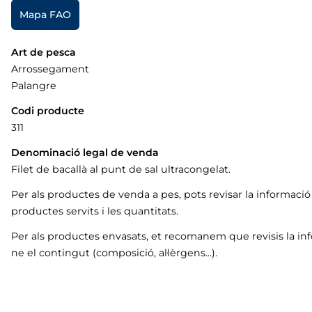
Mapa FAO
Art de pesca
Arrossegament
Palangre
Codi producte
311
Denominació legal de venda
Filet de bacallà al punt de sal ultracongelat.
Per als productes de venda a pes, pots revisar la informaci
productes servits i les quantitats.
Per als productes envasats, et recomanem que revisis la in
ne el contingut (composició, al·lèrgens…).