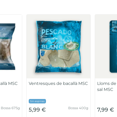
callà MSC
Ventresques de bacallà MSC
Lloms de 
sal MSC
Sin espinas
Bossa 675g
Bossa 400g
5,99 €
7,99 €