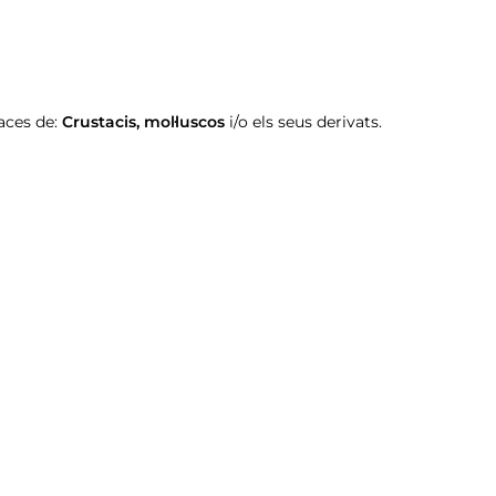
aces de:
Crustacis
,
mol·luscos
i/o els seus derivats.