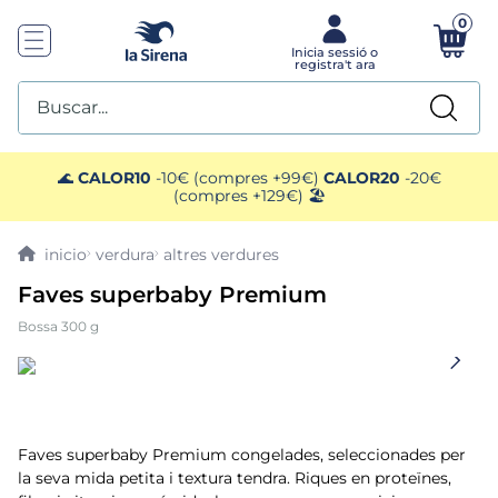
0
Buscar...
TOP SEARCHES
🌊
CALOR10
-10€ (compres +99€)
CALOR20
-20€
(compres +129€) 🏖️
1
.
helados sirena
verdura
altres verdures
2
.
gambas
Faves superbaby Premium
Bossa 300 g
3
.
patatas
4
.
gamba
5
.
verduras
Faves superbaby Premium congelades, seleccionades per
la seva mida petita i textura tendra. Riques en proteïnes,