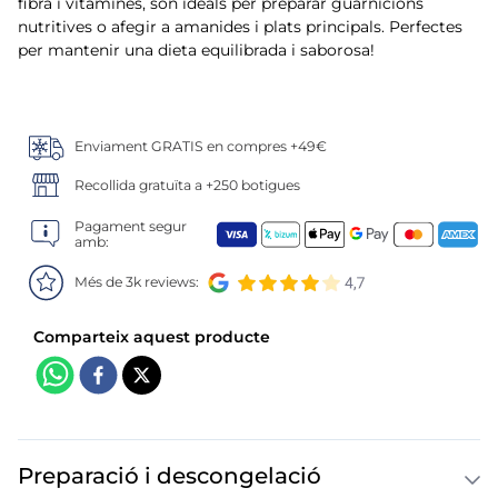
6
.
croquetas
fibra i vitamines, són ideals per preparar guarnicions
nutritives o afegir a amanides i plats principals. Perfectes
per mantenir una dieta equilibrada i saborosa!
7
.
canelones
8
.
gambon
Enviament GRATIS en compres +49€
9
.
sushi
Recollida gratuïta a +250 botigues
10
.
listísimos
Pagament segur
amb:
Més de 3k reviews:
Preparació i descongelació