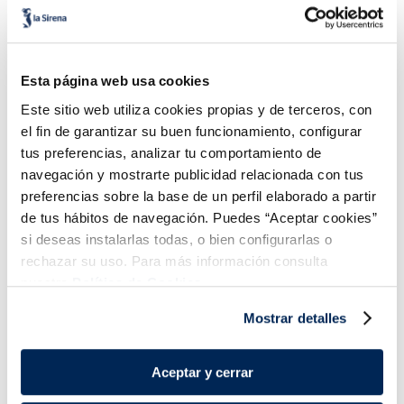
Coliflor, romanesco,
Samfaina de verdures
Esta página web usa cookies
bròquil i pastanaga
Este sitio web utiliza cookies propias y de terceros, con
1,99 €
2,79 €
Bossa 600g
Bossa 450g
el fin de garantizar su buen funcionamiento, configurar
Añadir
Añadir
tus preferencias, analizar tu comportamiento de
navegación y mostrarte publicidad relacionada con tus
preferencias sobre la base de un perfil elaborado a partir
de tus hábitos de navegación. Puedes “Aceptar cookies”
si deseas instalarlas todas, o bien configurarlas o
rechazar su uso. Para más información consulta
nuestra
Política de Cookies.
Combina-ho i fes un menú de 10!
Mostrar detalles
Aceptar y cerrar