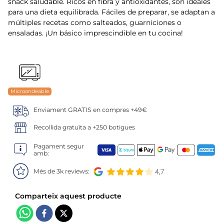
6
.
tarrina helado
snack saludable. Ricos en fibra y antioxidantes, son ideales
para una dieta equilibrada. Fáciles de preparar, se adaptan a
múltiples recetas como salteados, guarniciones o
7
.
salmó premium
ensaladas. ¡Un básico imprescindible en tu cocina!
8
.
calamar troceado
9
.
halibut
Microondeable
10
.
helados polos
Enviament GRATIS en compres +49€
Recollida gratuïta a +250 botigues
Pagament segur
amb:
Més de 3k reviews: