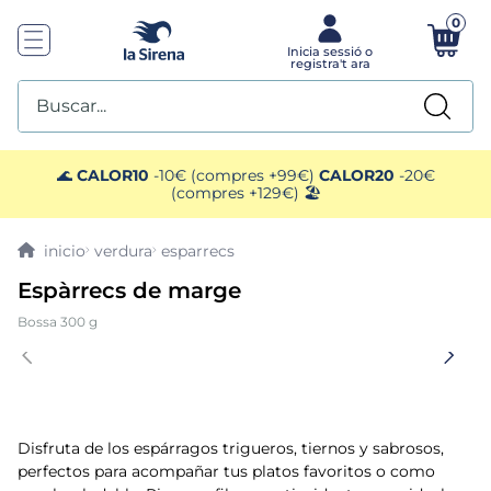
0
Buscar...
TOP SEARCHES
🌊
CALOR10
-10€ (compres +99€)
CALOR20
-20€
(compres +129€) 🏖️
1
.
mariscos
verdura
esparrecs
2
.
mango
Espàrrecs de marge
Bossa 300 g
3
.
menus
4
.
gelats sirena
5
.
calamar sirena
Disfruta de los espárragos trigueros, tiernos y sabrosos,
perfectos para acompañar tus platos favoritos o como