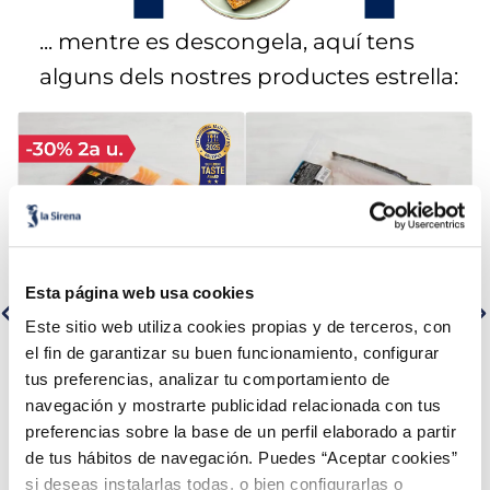
6
.
mejillon
... mentre es descongela, aquí tens
7
.
calamar sirena
alguns dels nostres productes estrella:
8
.
salmó premium
9
.
tequeños
10
.
gambas peladas
Esta página web usa cookies
Este sitio web utiliza cookies propias y de terceros, con
el fin de garantizar su buen funcionamiento, configurar
Lloms de salmó noruec
Filets de llobarro Premium
Premium
tus preferencias, analizar tu comportamiento de
navegación y mostrarte publicidad relacionada con tus
Sin espinas
Sin piel
Sin espinas
preferencias sobre la base de un perfil elaborado a partir
16,99 €
5,99 €
Pack 4 x 125 g
Pack 180 g
de tus hábitos de navegación. Puedes “Aceptar cookies”
si deseas instalarlas todas, o bien configurarlas o
Añadir
Añadir