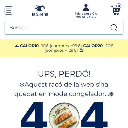
0
Buscar...
TOP SEARCHES
🌊
CALOR10
-10€ (compres +99€)
CALOR20
-20€
(compres +129€) 🏖️
1
.
mariscos
UPS, PERDÓ!
2
.
gelats sirena
❄️Aquest racó de la web s'ha
3
.
ensaladilla
quedat en mode congelador...❄️
4
.
brocoli
5
.
menus