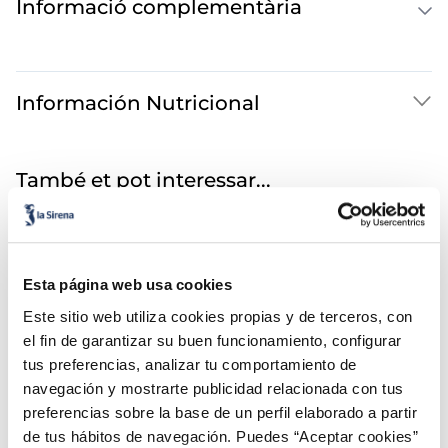
Informació complementària
Información Nutricional
També et pot interessar...
Gyozes de ve
Esta página web usa cookies
Este sitio web utiliza cookies propias y de terceros, con
el fin de garantizar su buen funcionamiento, configurar
tus preferencias, analizar tu comportamiento de
navegación y mostrarte publicidad relacionada con tus
preferencias sobre la base de un perfil elaborado a partir
Gyozes de llagostins
e pollastre i
Vegano
de tus hábitos de navegación. Puedes “Aceptar cookies”
ungus