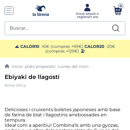
0
Buscar...
TOP SEARCHES
🌊
CALOR10
-10€ (compres +99€)
CALOR20
-20€
(compres +129€) 🏖️
1
.
mariscos
plats preparats
cuines del món
2
.
gelats sirena
Ebiyaki de llagostí
Bossa 250 g
3
.
ensaladilla
4
.
brocoli
Delicioses i cruixents boletes japoneses amb base
de farina de blat i llagostins arrebossades en
5
.
menus
tempura.
Ideal com a aperitiu! Combina'ls amb una gyozas,