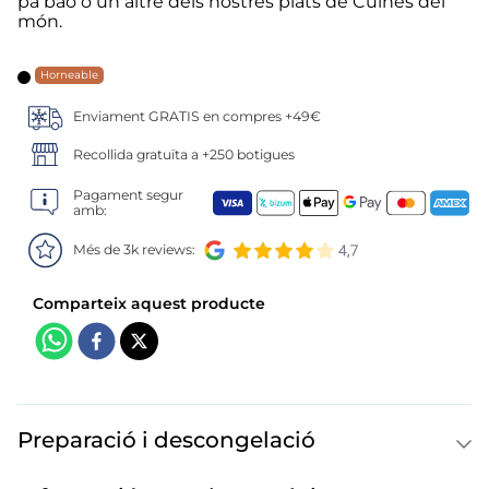
6
.
mejillon
pa bao o un altre dels nostres plats de Cuines del
món.
7
.
calamar sirena
Horneable
8
.
salmó premium
Enviament GRATIS en compres +49€
Recollida gratuïta a +250 botigues
9
.
tequeños
Pagament segur
amb:
10
.
gambas peladas
Més de 3k reviews:
Preparació i descongelació