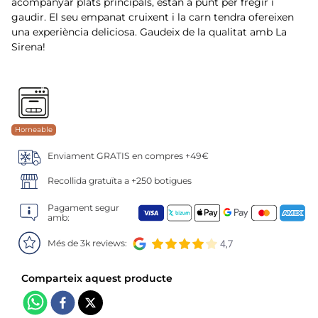
6
.
mejillon
acompanyar plats principals, estan a punt per fregir i
gaudir. El seu empanat cruixent i la carn tendra ofereixen
una experiència deliciosa. Gaudeix de la qualitat amb La
7
.
calamar sirena
Sirena!
8
.
salmó premium
9
.
tequeños
Horneable
10
.
gambas peladas
Enviament GRATIS en compres +49€
Recollida gratuïta a +250 botigues
Pagament segur
amb:
Més de 3k reviews: