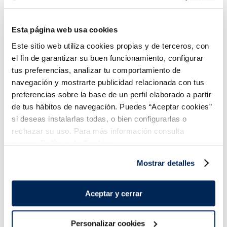
Esta página web usa cookies
Cua "Gabardina"
Cuixetes de cranc
Este sitio web utiliza cookies propias y de terceros, con
format extra
el fin de garantizar su buen funcionamiento, configurar
14,99 €
7,99 €
Granel 21 g.
Caixa 1 kg
tus preferencias, analizar tu comportamiento de
navegación y mostrarte publicidad relacionada con tus
Añadir
Añadir
preferencias sobre la base de un perfil elaborado a partir
de tus hábitos de navegación. Puedes “Aceptar cookies”
si deseas instalarlas todas, o bien configurarlas o
rechazar su uso. Para más información consulta
nuestra
Política de Cookies.
Mostrar detalles
Combina-ho i fes un menú de 10!
Aceptar y cerrar
Personalizar cookies