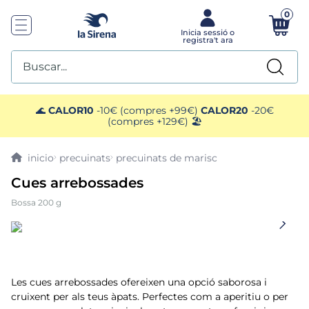
0
Buscar...
TOP SEARCHES
🌊
CALOR10
-10€ (compres +99€)
CALOR20
-20€
(compres +129€) 🏖️
1
.
mariscos
precuinats
precuinats de marisc
2
.
gelats sirena
Cues arrebossades
Bossa 200 g
3
.
ensaladilla
4
.
brocoli
5
.
menus
Les cues arrebossades ofereixen una opció saborosa i
cruixent per als teus àpats. Perfectes com a aperitiu o per