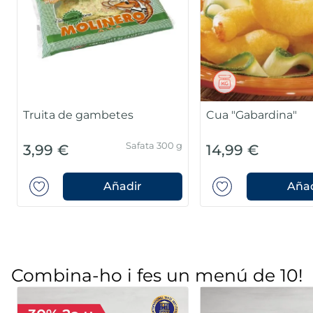
Truita de gambetes
Cua "Gabardina"
Safata 300 g
3,99 €
14,99 €
Añadir
Añad
Combina-ho i fes un menú de 10!