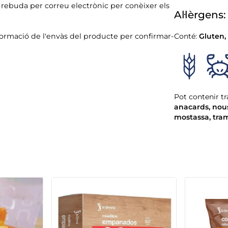
ó rebuda per correu electrònic per conèixer els
Al·lèrgens:
formació de l'envàs del producte per confirmar-
Conté:
Gluten
,
Pot contenir tr
anacards
,
nou
mostassa
,
tra