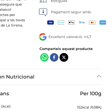
botigues
 assegura que
alsevol
Pagament segur amb:
ectes per
pal a les teves
de La Sirena,
Excel·lent valoració: ⭐4,7
ón Nutricional
jans
Per 100g
 (kcal)
152
kcal /
638
Kj