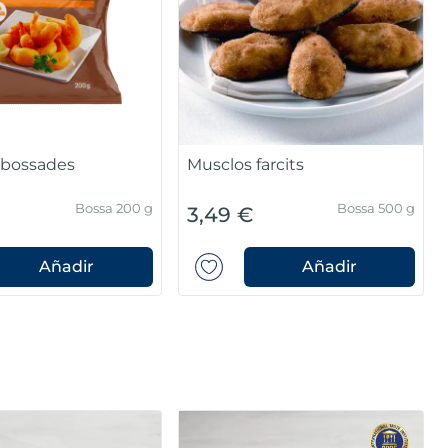
ebossades
Musclos farcits
Bossa 200 g
Bossa 500 g
3,49 €
Añadir
Añadir