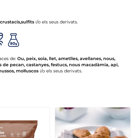
crustacis
,
sulfits
i/o els seus derivats.
aces de:
Ou
,
peix
,
soia
,
llet
,
ametlles
,
avellanes
,
nous
,
s de pecan
,
castanyes
,
festucs
,
nous macadàmia
,
api
,
mussos
,
mol·luscos
i/o els seus derivats.