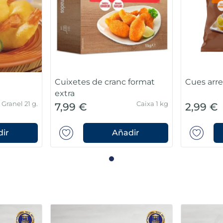
Cuixetes de cranc format
Cues arr
extra
Granel 21 g.
Caixa 1 kg
7,99 €
2,99 €
ir
Añadir