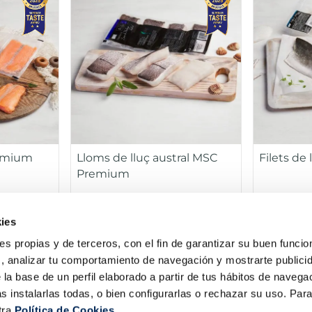
remium
Lloms de lluç austral MSC
Filets de
Premium
Sin espinas
Sin espinas
ies
ck 4u 400 g
Pack 4 un
15,99 €
5,99 €
ies propias y de terceros, con el fin de garantizar su buen funci
s, analizar tu comportamiento de navegación y mostrarte publici
ir
Añadir
 la base de un perfil elaborado a partir de tus hábitos de naveg
s instalarlas todas, o bien configurarlas o rechazar su uso. Pa
tra
Política de Cookies.