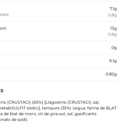
7.1
g
urats
0.8
g
boni
13
g
0.8
g
0
g
9.1
g
0.82
g
ts
ins (CRUSTACI) (65%) [Llagostins (CRUSTACI), sal,
etabiSULFIT sòdic)], tempura (35%) (aigua, farina de BLAT
 de blat de moro, oli de gira-sol, sal, gasificants
onats de sodi).