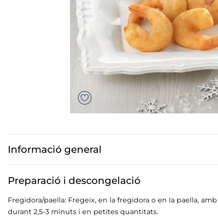
us
mar sirena
mó premium
ados polos
Informació general
Preparació i descongelació
Fregidora/paella: Fregeix, en la fregidora o en la paella, a
durant 2,5-3 minuts i en petites quantitats.