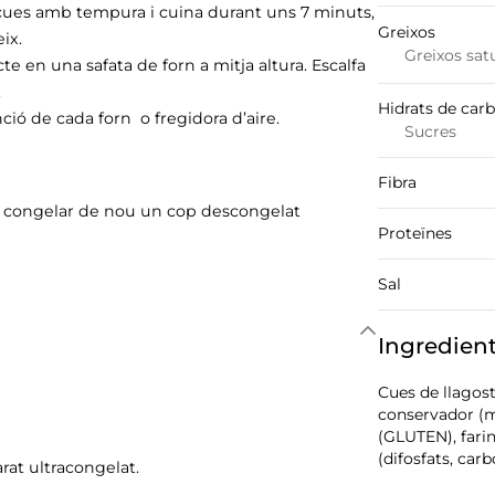
es cues amb tempura i cuina durant uns 7 minuts,
Greixos
ix.
Greixos sat
ucte en una safata de forn a mitja altura. Escalfa
.
Hidrats de car
ció de cada forn o fregidora d’aire.
Sucres
Fibra
o congelar de nou un cop descongelat
Proteïnes
Sal
Ingredien
Cues de llagost
conservador (m
(GLUTEN), farina
(difosfats, carb
at ultracongelat.