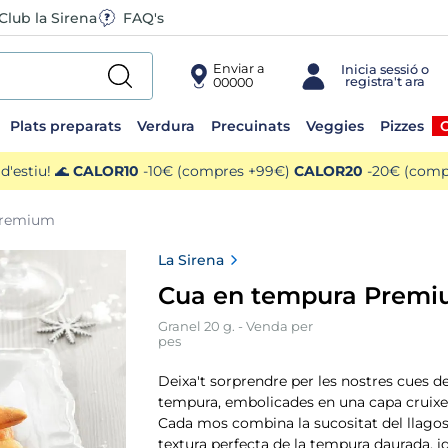
Club la Sirena
FAQ's
Enviar a
00000
Plats preparats
Verdura
Precuinats
Veggies
Pizzes
O
'estiu! 🌊
CALOR10
-10€ (compres +99€)
CALOR20
-20€ (compr
premium
La Sirena
Cua en tempura Prem
Granel 20 g. - Venda per
pes
Deixa't sorprendre per les nostres cues de
tempura, embolicades en una capa cruixen
Cada mos combina la sucositat del llagos
textura perfecta de la tempura daurada, id