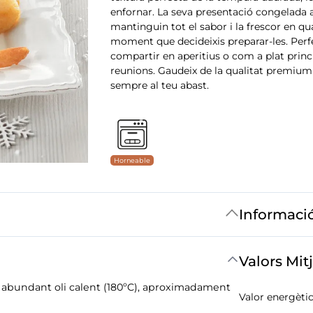
enfornar. La seva presentació congelada
mantinguin tot el sabor i la frescor en qu
moment que decideixis preparar-les. Perf
compartir en aperitius o com a plat princi
reunions. Gaudeix de la qualitat premium 
sempre al teu abast.
Horneable
Informaci
Valors Mit
mb abundant oli calent (180ºC), aproximadament
Valor energètic