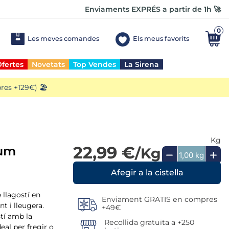
Enviaments EXPRÉS a partir de 1h 🚀
0
Les meves comandes
Els meus favorits
fertes
Novetats
Top Vendes
La Sirena
es +129€) 🏖️
Kg
22,99 €
ium
/Kg
 llagostí en
Enviament GRATIS en compres
t i lleugera.
+49€
tí amb la
Recollida gratuïta a +250
eal per fregir o