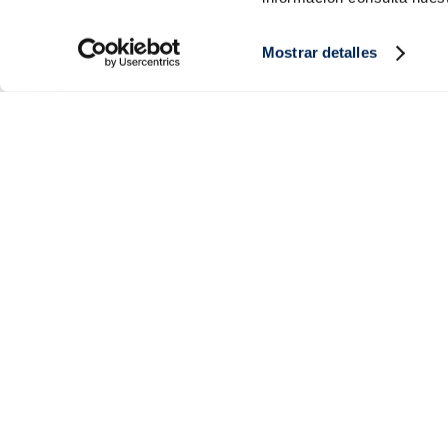
Mostrar detalles
Productes
Coneix-nos
Peix
Història
Marisc
Valors
Verdura
Premsa
Plats preparats
Treballa amb nosaltres
Carn
Blog
Gelats i postres
Esdeveniments
FAQs (preguntes freqüents)