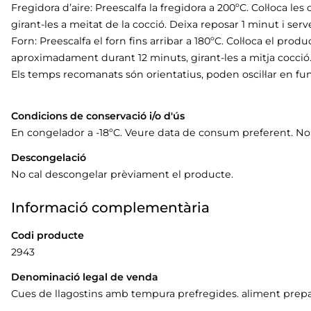
Fregidora d’aire: Preescalfa la fregidora a 200ºC. Col·loca l
girant-les a meitat de la cocció. Deixa reposar 1 minut i serve
Forn: Preescalfa el forn fins arribar a 180ºC. Col·loca el prod
aproximadament durant 12 minuts, girant-les a mitja cocció
Els temps recomanats són orientatius, poden oscil·lar en fun
Condicions de conservació i/o d'ús
En congelador a -18ºC. Veure data de consum preferent. N
Descongelació
No cal descongelar prèviament el producte.
Informació complementària
Codi producte
2943
Denominació legal de venda
Cues de llagostins amb tempura prefregides. aliment prepar