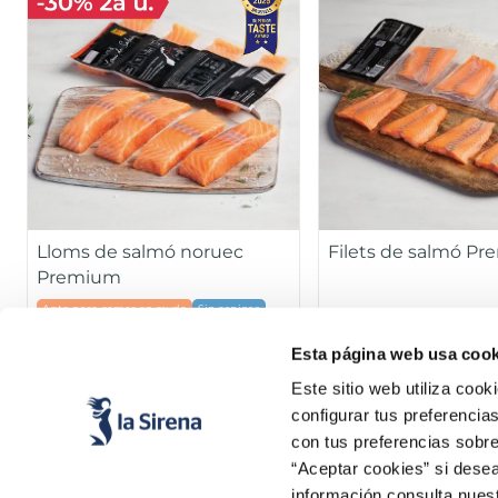
Lloms de salmó noruec
Filets de salmó P
Premium
Apto para comer en crudo
Sin espinas
Sin piel
Sin espinas
Sin piel
Esta página web usa cook
Pack 4 x 125 g
Pa
16,99 €
13,99 €
Este sitio web utiliza cook
configurar tus preferencia
Añadir
Añad
con tus preferencias sobre
“Aceptar cookies” si desea
información consulta nues