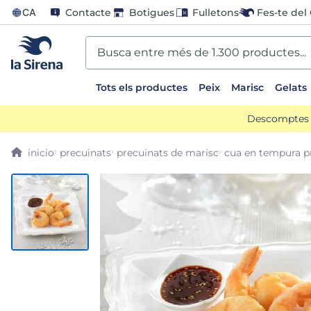
CA
Contacte
Botigues
Fulletons
Fes-te del 
Busca entre més de 1.300 productes...
Tots els productes
Peix
Marisc
Gelats
EARCHES
Descomptes d
lones
precuinats
precuinats de marisc
cua en tempura 
entos
go
mame
ladilla
ts sirena