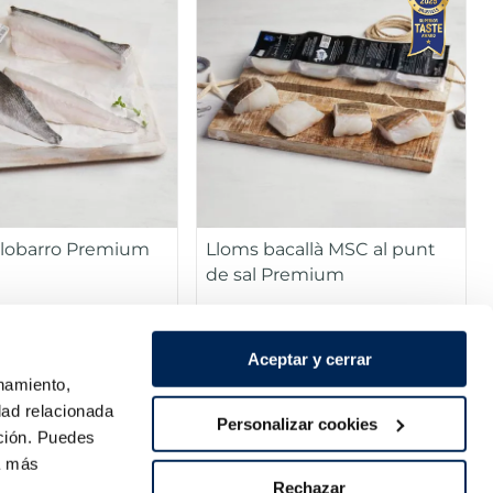
 llobarro Premium
Lloms bacallà MSC al punt
de sal Premium
Sin espinas
Pack 180 g
Pack 4 x 125 g
16,99 €
Aceptar y cerrar
onamiento,
dad relacionada
Añadir
Añadir
Personalizar cookies
ación. Puedes
ra más
Rechazar