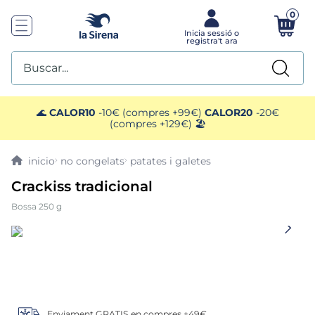
0
Buscar...
TOP SEARCHES
🌊
CALOR10
-10€ (compres +99€)
CALOR20
-20€
(compres +129€) 🏖️
1
.
plato preparado
no congelats
patates i galetes
2
.
gelats sirena
Crackiss tradicional
Bossa 250 g
3
.
helados polos
4
.
menus
5
.
salmó premium
Enviament GRATIS en compres +49€