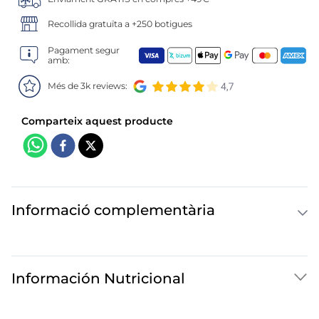
6
.
calamar sirena
Recollida gratuïta a +250 botigues
7
.
marisco
Pagament segur
amb:
8
.
anillas
Més de 3k reviews:
9
.
halibut
10
.
coliflor
Informació complementària
Información Nutricional