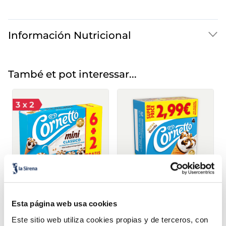
Información Nutricional
També et pot interessar...
Cornetto mini Clàssic
Cornetto Clàsic súper
6+2
price
Esta página web usa cookies
4,99 €
2,99 €
Caixa 480 ml
Pack 4u x 90 ml
Este sitio web utiliza cookies propias y de terceros, con