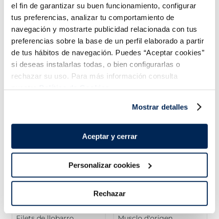
el fin de garantizar su buen funcionamiento, configurar
Añadir
Añadir
tus preferencias, analizar tu comportamiento de
COMBINABLE
navegación y mostrarte publicidad relacionada con tus
preferencias sobre la base de un perfil elaborado a partir
de tus hábitos de navegación. Puedes “Aceptar cookies”
si deseas instalarlas todas, o bien configurarlas o
rechazar su uso. Para más información consulta
nuestra
Política de Cookies.
Combina-ho i fes un menú de 10!
Mostrar detalles
Aceptar y cerrar
Personalizar cookies
Rechazar
Filets de llobarro
Musclo d'origen