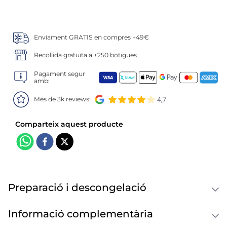
6
.
pan bao
7
.
menus
Enviament GRATIS en compres +49€
8
.
helados polos
Recollida gratuïta a +250 botigues
9
.
salmó premium
Pagament segur
amb:
10
.
calamar sirena
Més de 3k reviews:
Preparació i descongelació
Informació complementària