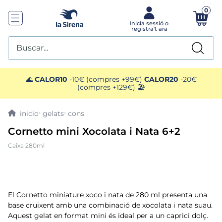
0
Buscar...
TOP SEARCHES
🌊
CALOR10
-10€ (compres +99€)
CALOR20
-20€
(compres +129€) 🏖️
1
.
plato preparado
gelats
cons
2
.
ensaladilla
Cornetto mini Xocolata i Nata 6+2
Caixa 280ml
3
.
gelats sirena
4
.
vegan
El Cornetto miniature xoco i nata de 280 ml presenta una
5
.
preparado paella
base cruixent amb una combinació de xocolata i nata suau.
Aquest gelat en format mini és ideal per a un caprici dolç.