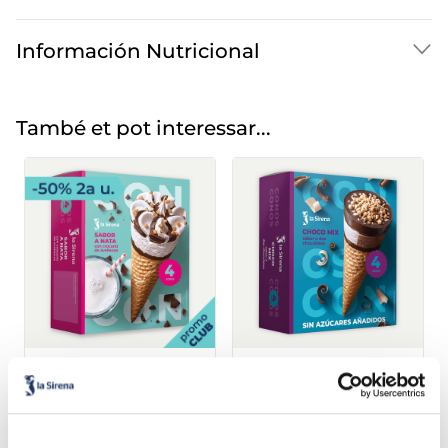
Información Nutricional
També et pot interessar...
Cons de Nata amb
Cons Chocomix sense
crocant d'avellanes
sucres afegits
Sin azucares añadidos
Caixa 4 u 480
Caixa 4 u 480
2,49 €
3,99 €
ml
ml