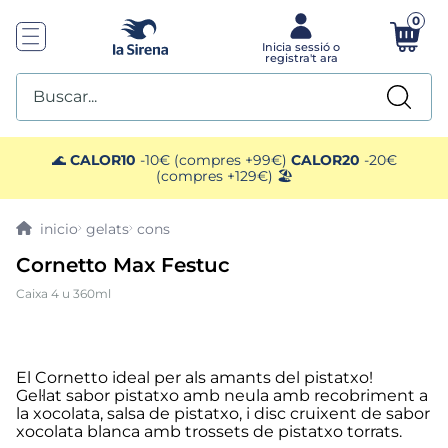
0
Buscar...
TOP SEARCHES
🌊
CALOR10
-10€ (compres +99€)
CALOR20
-20€
(compres +129€) 🏖️
1
.
helados sirena
gelats
cons
2
.
gambas
Cornetto Max Festuc
Caixa 4 u 360ml
3
.
patatas
4
.
gamba
El Cornetto ideal per als amants del pistatxo!
Gel·lat sabor pistatxo amb neula amb recobriment a
5
.
verduras
la xocolata, salsa de pistatxo, i disc cruixent de sabor
xocolata blanca amb trossets de pistatxo torrats.