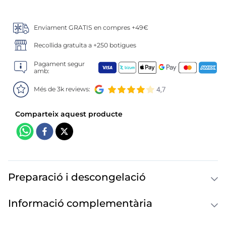
6
.
croquetas
7
.
canelones
Enviament GRATIS en compres +49€
Recollida gratuïta a +250 botigues
8
.
gambon
Pagament segur
amb:
9
.
listísimos
Més de 3k reviews:
10
.
pollo
Preparació i descongelació
Informació complementària