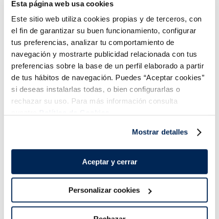
Esta página web usa cookies
Añadir
Añadir
Este sitio web utiliza cookies propias y de terceros, con
el fin de garantizar su buen funcionamiento, configurar
COMBINABLE
tus preferencias, analizar tu comportamiento de
navegación y mostrarte publicidad relacionada con tus
preferencias sobre la base de un perfil elaborado a partir
de tus hábitos de navegación. Puedes “Aceptar cookies”
si deseas instalarlas todas, o bien configurarlas o
rechazar su uso. Para más información consulta
Combina-ho i fes un menú de 10!
nuestra
Política de Cookies.
Mostrar detalles
Aceptar y cerrar
Personalizar cookies
Rechazar