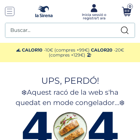
0
Buscar...
TOP SEARCHES
🌊
CALOR10
-10€ (compres +99€)
CALOR20
-20€
(compres +129€) 🏖️
1
.
plato preparado
UPS, PERDÓ!
2
.
ensaladilla
❄️Aquest racó de la web s'ha
3
.
gelats sirena
quedat en mode congelador...❄️
4
.
vegan
5
.
preparado paella