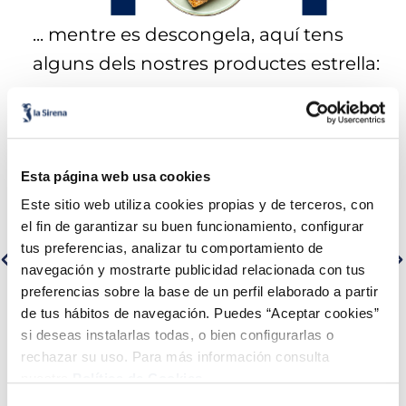
6
.
pan bao
... mentre es descongela, aquí tens
7
.
menus
alguns dels nostres productes estrella:
8
.
helados polos
9
.
calamar sirena
Esta página web usa cookies
10
.
salmó premium
Este sitio web utiliza cookies propias y de terceros, con
el fin de garantizar su buen funcionamiento, configurar
tus preferencias, analizar tu comportamiento de
navegación y mostrarte publicidad relacionada con tus
preferencias sobre la base de un perfil elaborado a partir
Lloms de salmó noruec
Filets de llobarro Premium
Premium
de tus hábitos de navegación. Puedes “Aceptar cookies”
si deseas instalarlas todas, o bien configurarlas o
Sin espinas
Sin piel
Sin espinas
rechazar su uso. Para más información consulta
16,99 €
5,99 €
Pack 4 x 125 g
Pack 180 g
nuestra
Política de Cookies.
Añadir
Añadir