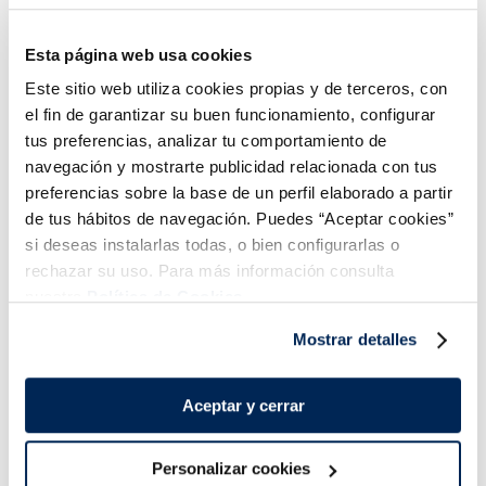
Amanida russa
Pèsols extrafins
Premium
2,79 €
3,99 €
Bossa 1kg
Bossa 1 kg
Esta página web usa cookies
Este sitio web utiliza cookies propias y de terceros, con
Añadir
Añadir
el fin de garantizar su buen funcionamiento, configurar
COMBINABLE
tus preferencias, analizar tu comportamiento de
navegación y mostrarte publicidad relacionada con tus
preferencias sobre la base de un perfil elaborado a partir
de tus hábitos de navegación. Puedes “Aceptar cookies”
si deseas instalarlas todas, o bien configurarlas o
rechazar su uso. Para más información consulta
Combina-ho i fes un menú de 10!
nuestra
Política de Cookies.
Mostrar detalles
Aceptar y cerrar
Personalizar cookies