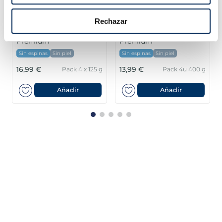
Rechazar
Lloms de salmó noruec
Filets de salmó
Premium
Premium
Sin espinas
Sin piel
Sin espinas
Sin piel
16,99 €
13,99 €
Pack 4 x 125 g
Pack 4u 400 g
Añadir
Añadir