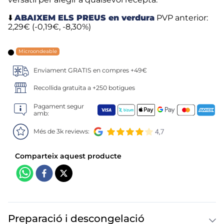
6
.
croquetas
⬇️
ABAIXEM ELS PREUS en verdura
PVP anterior:
7
.
canelones
2,29€ (-0,19€, -8,30%)
8
.
gambon
Microondeable
Enviament GRATIS en compres +49€
9
.
listísimos
Recollida gratuïta a +250 botigues
10
.
pollo
Pagament segur
amb:
Més de 3k reviews:
Preparació i descongelació