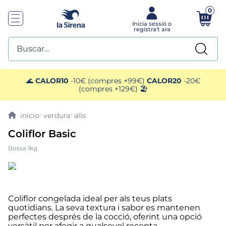
0
Buscar...
TOP SEARCHES
🌊
CALOR10
-10€ (compres +99€)
CALOR20
-20€
(compres +129€) 🏖️
1
.
helados sirena
verdura
alls
2
.
gambas
Coliflor Basic
Bossa 1kg
3
.
patatas
4
.
gamba
Coliflor congelada ideal per als teus plats
5
.
verduras
quotidians. La seva textura i sabor es mantenen
perfectes després de la cocció, oferint una opció
versàtil per afegir a qualsevol recepta.