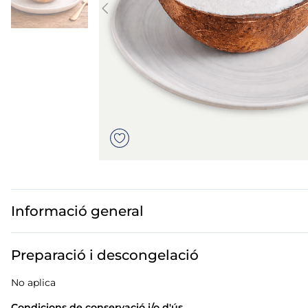
us
dos polos
mar sirena
mó premium
Informació general
Preparació i descongelació
No aplica
Condicions de conservació i/o d'ús