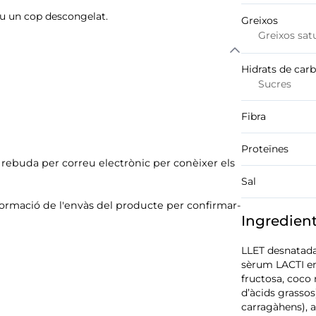
ou un cop descongelat.
Greixos
Greixos sat
Hidrats de car
Sucres
Fibra
Proteïnes
ó rebuda per correu electrònic per conèixer els
Sal
formació de l'envàs del producte per confirmar-
Ingredien
LLET desnatada 
sèrum LACTI en 
fructosa, coco 
d’àcids grassos
carragàhens), 