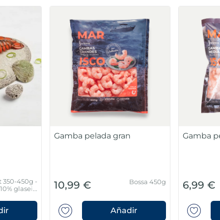
Gamba pelada gran
Gamba pe
t 350-450g -
Bossa 450g
10,99 €
6,99 €
10% glaseig
protector
ir
Añadir