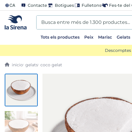
CA
Contacte
Botigues
Fulletons
Fes-te del 
Busca entre més de 1.300 productes...
Tots els productes
Peix
Marisc
Gelats
EARCHES
Descomptes d
o preparado
gelats
coco gelat
ladilla
ts sirena
an
arado paella
bao