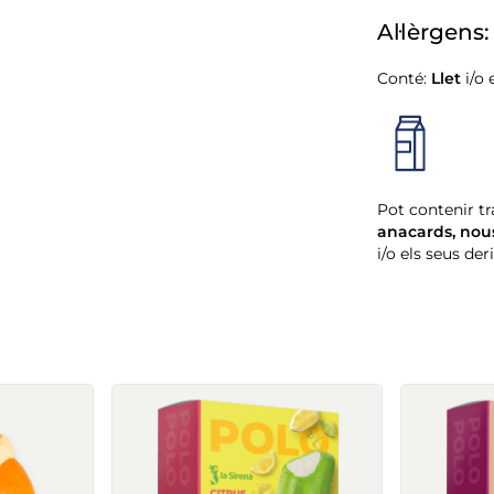
Al·lèrgens:
Conté:
Llet
i/o 
Pot contenir tr
anacards
,
nou
i/o els seus der