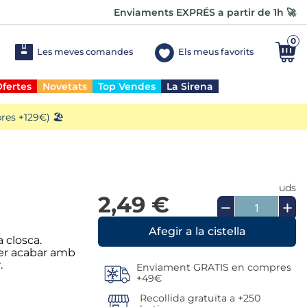
Enviaments EXPRÉS a partir de 1h 🚀
0
Les meves comandes
Els meus favorits
fertes
Novetats
Top Vendes
La Sirena
es +129€) 🏖️
uds
2,49 €
a closca.
per acabar amb
.
Enviament GRATIS en compres
+49€
Recollida gratuïta a +250