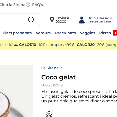
Club la Sirena
FAQ's
Enviar a
00000
Plats preparats
Verdura
Precuinats
Veggies
Pizzes
O
'estiu! 🌊
CALOR10
-10€ (compres +99€)
CALOR20
-20€ (compr
La Sirena
Coco gelat
Unitat 150ml
El clàssic gelat de coco presentat a l
Un gelat cremós, refrescant i ideal 
un punt dolç qualsevol dinar o sopar