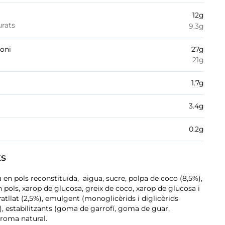
12
g
urats
9.3
g
boni
27
g
21
g
1.7
g
3.4
g
0.2
g
ts
en pols reconstituïda, aigua, sucre, polpa de coco (8,5%),
pols, xarop de glucosa, greix de coco, xarop de glucosa i
ratllat (2,5%), emulgent (monoglicèrids i diglicèrids
), estabilitzants (goma de garrofí, goma de guar,
aroma natural.