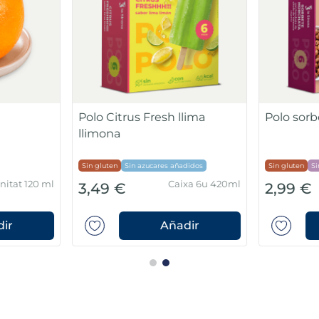
Polo Citrus Fresh llima
Polo sorb
llimona
Sin gluten
Sin azucares añadidos
Sin gluten
Si
nitat 120 ml
Caixa 6u 420ml
3,49 €
2,99 €
ir
Añadir