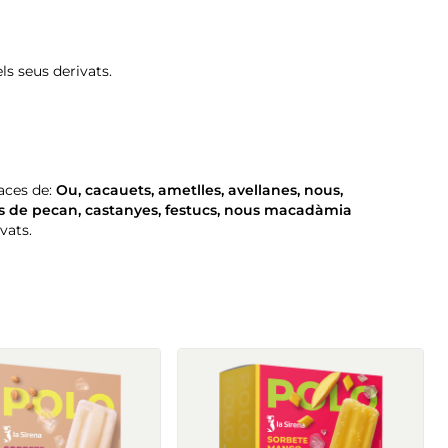
els seus derivats.
aces de:
Ou
,
cacauets
,
ametlles
,
avellanes
,
nous
,
s de pecan
,
castanyes
,
festucs
,
nous macadàmia
ivats.