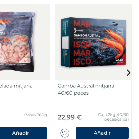
lada mitjana
Gamba Austral mitjana
40/60 peces
Caja 2kg(40/60
Bossa 360g
22,99 €
peces/caixa)
Añadir
Añadir