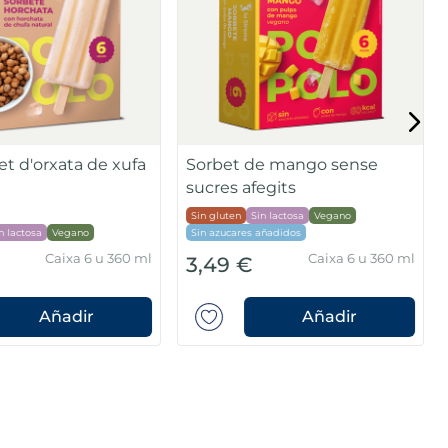
et d'orxata de xufa
Sorbet de mango sense
sucres afegits
Sin gluten
Sin lactosa
Vegano
n lactosa
Vegano
Sin azucares añadidos
Caixa 6 u 360 ml
Caixa 6 u 360 ml
3,49 €
Añadir
Añadir