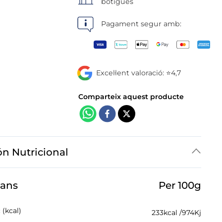
botigues
Pagament segur amb:
Excel·lent valoració: ⭐4,7
ón Nutricional
jans
Per 100g
 (kcal)
233
kcal /
974
Kj