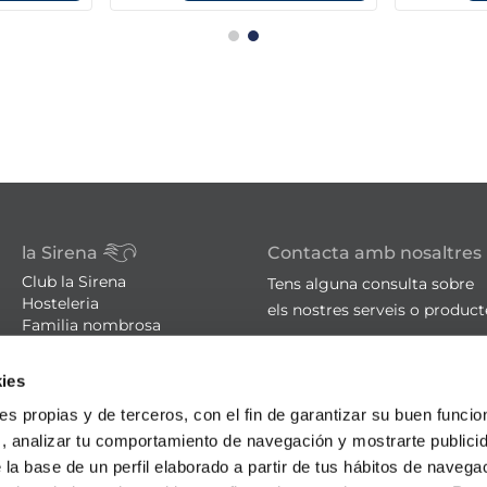
la Sirena
Contacta amb nosaltres
Club la Sirena
Tens alguna consulta sobre
Hosteleria
els nostres serveis o produc
Familia nombrosa
Botigues
sac@lasirena.es
Avís legal
ies
900 21 06 21
Política de privacitat
Condicions de compra
De dilluns a dissabte de 9:00 
ies propias y de terceros, con el fin de garantizar su buen funci
Política de cookies
Algunes botigues obertes el
s, analizar tu comportamiento de navegación y mostrarte publici
Promocions - Bases legals
 la base de un perfil elaborado a partir de tus hábitos de naveg