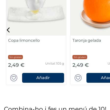
Copa limoncello
Taronja gelada
Sin gluten
Sin gluten
Unitat 105 g
U
2,49 €
2,49 €
Añadir
Añad
Combina-ho i fes un menú de 10!