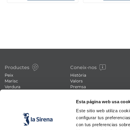
Productes
Coneix-nos
Peix
Història
Marisc
Valors
Verdura
Premsa
Plats preparats
Treballa amb nosaltres
Carn
Blog
Esta página web usa cook
Gelats i postres
Esdeveniments
FAQs (preguntes freqüents)
Este sitio web utiliza cook
configurar tus preferencia
con tus preferencias sobre