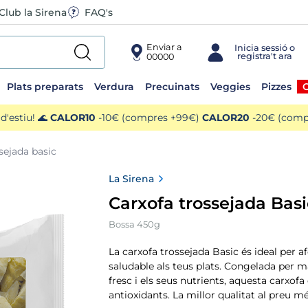
Club la Sirena
FAQ's
Enviar a
00000
Plats preparats
Verdura
Precuinats
Veggies
Pizzes
O
'estiu! 🌊
CALOR10
-10€ (compres +99€)
CALOR20
-20€ (compr
sejada basic
La Sirena
Carxofa trossejada Basi
Bossa 450g
La carxofa trossejada Basic és ideal per a
saludable als teus plats. Congelada per m
fresc i els seus nutrients, aquesta carxofa é
antioxidants. La millor qualitat al preu mé