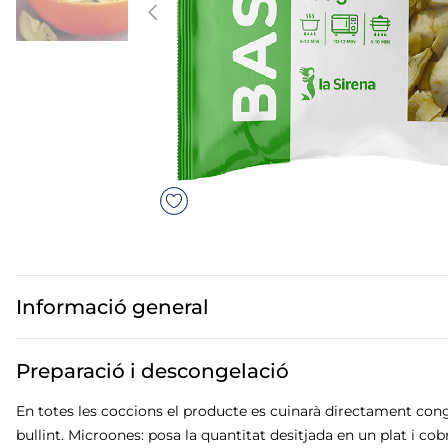
mó premium
mar troceado
but
ados polos
Informació general
Preparació i descongelació
En totes les coccions el producte es cuinarà directament conge
bullint. Microones: posa la quantitat desitjada en un plat i co