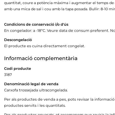
quantitat, coure a potència màxima i augmentar el temps de c
amb una mica de sal i cou amb la tapa posada. Bullir: 8-10 mi
Condicions de conservació i/o d'ús
En congelador: a -18ºC. Veure data de consum preferent. N
Descongelació
El producte es cuina directament congelat.
Informació complementària
Codi producte
3187
Denominació legal de venda
Carxofa trossejada ultracongelada.
Per als productes de venda a pes, pots revisar la informaci
productes servits i les quantitats.
Per als productes envasats, et recomanem que revisis la in