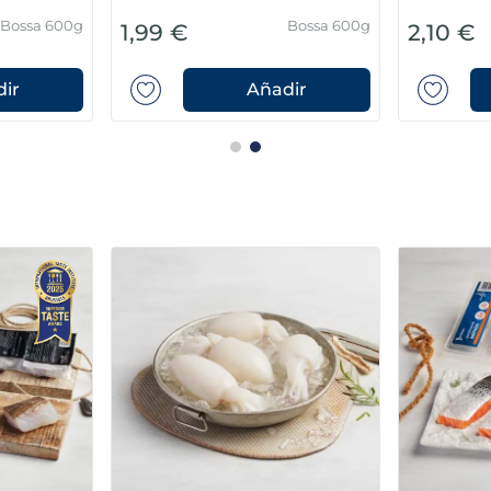
Bossa 600g
Bossa 600g
1,99 €
2,10 €
ir
Añadir