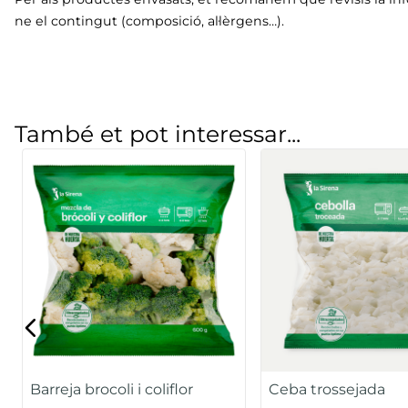
ne el contingut (composició, al·lèrgens…).
També et pot interessar...
Barreja brocoli i coliflor
Ceba trossejada