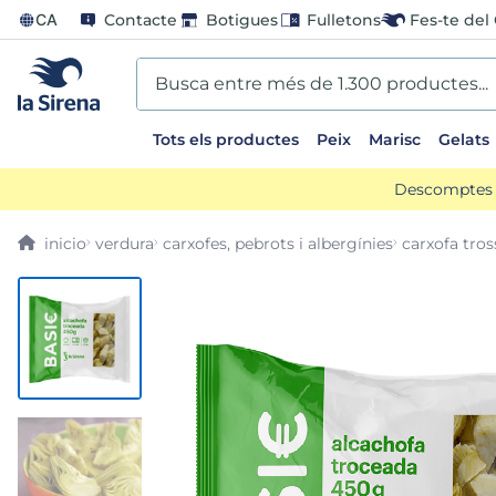
CA
Contacte
Botigues
Fulletons
Fes-te del 
Busca entre més de 1.300 productes...
Tots els productes
Peix
Marisc
Gelats
EARCHES
Descomptes d
scos
verdura
carxofes, pebrots i albergínies
carxofa tros
go
us
ts sirena
mar sirena
ina helado