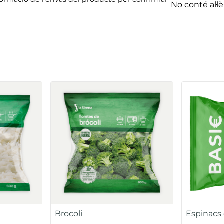
No conté al·l
Brocoli
Espinacs 