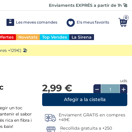
Enviaments EXPRÉS a partir de 1h 🚀
0
Les meves comandes
Els meus favorits
fertes
Novetats
Top Vendes
La Sirena
es +129€) 🏖️
uds
2,99 €
c
fegir un toc
antenir el sabor
Enviament GRATIS en compres
+49€
s rica en fibra i
s baix!
Recollida gratuïta a +250