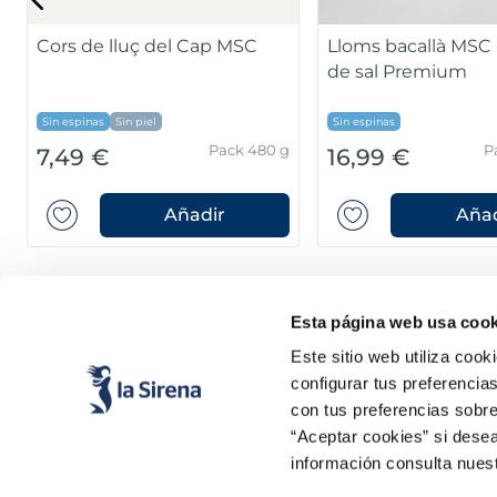
Cors de lluç del Cap MSC
Lloms bacallà MSC 
de sal Premium
Sin espinas
Sin piel
Sin espinas
Pack 480 g
P
7,49 €
16,99 €
Añadir
Añad
Esta página web usa cook
Este sitio web utiliza cook
configurar tus preferencia
con tus preferencias sobre
“Aceptar cookies” si desea
información consulta nues
Productes
Coneix-nos