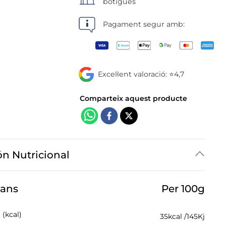
botigues
Pagament segur amb:
Excel·lent valoració: ⭐4,7
ón Nutricional
jans
Per 100g
 (kcal)
35
kcal /
145
Kj