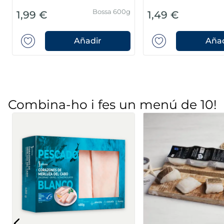
Bossa 600g
1,99 €
1,49 €
Añadir
Añad
Combina-ho i fes un menú de 10!