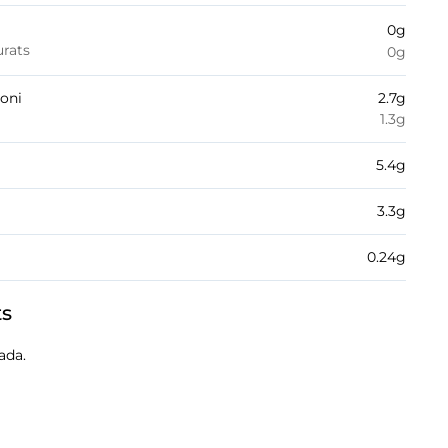
0
g
urats
0
g
boni
2.7
g
1.3
g
5.4
g
3.3
g
0.24
g
ts
ada.