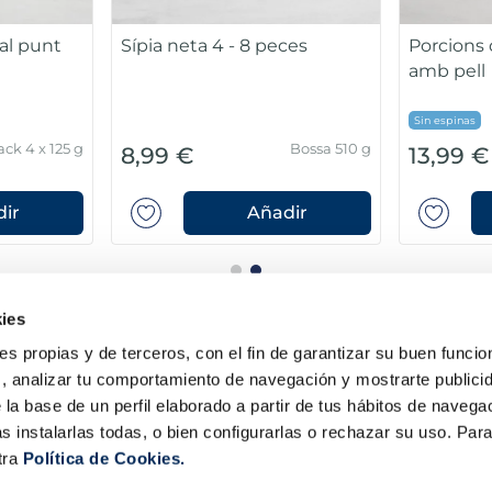
al punt
Sípia neta 4 - 8 peces
Porcions
amb pell
Sin espinas
ack 4 x 125 g
Bossa 510 g
8,99 €
13,99 €
ir
Añadir
ies
ies propias y de terceros, con el fin de garantizar su buen funci
s, analizar tu comportamiento de navegación y mostrarte publici
 la base de un perfil elaborado a partir de tus hábitos de naveg
s instalarlas todas, o bien configurarlas o rechazar su uso. Pa
tra
Política de Cookies.
la Sirena
Contacta amb nosaltres