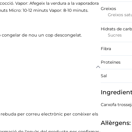
occió. Vapor: Afegeix la verdura a la vaporadora
Greixos
nuts Micro: 10-12 minuts Vapor: 8-10 minuts.
Greixos sat
Hidrats de car
o congelar de nou un cop descongelat.
Sucres
Fibra
Proteïnes
Sal
Ingredien
Carxofa trossej
ó rebuda per correu electrònic per conèixer els
Al·lèrgens:
formació de l'envàs del producte per confirmar-