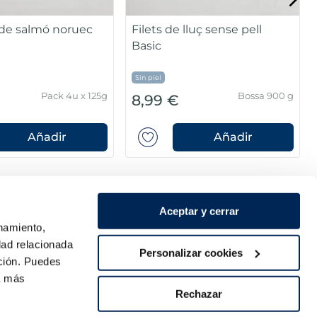
 de salmó noruec
Filets de lluç sense pell
Basic
Sin piel
Pack 4u x 125g
Bossa 900 g
8,99 €
Añadir
Añadir
Aceptar y cerrar
onamiento,
dad relacionada
Personalizar cookies
ación. Puedes
ra más
Rechazar
Pagament segur