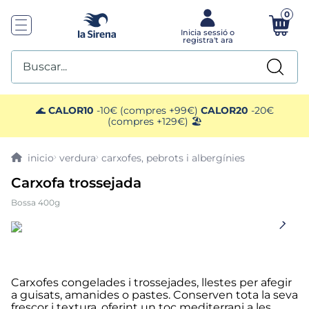
0
Buscar...
TOP SEARCHES
🌊
CALOR10
-10€ (compres +99€)
CALOR20
-20€
(compres +129€) 🏖️
1
.
mariscos
verdura
carxofes, pebrots i albergínies
2
.
gelats sirena
Carxofa trossejada
Bossa 400g
3
.
ensaladilla
4
.
brocoli
5
.
menus
Carxofes congelades i trossejades, llestes per afegir
a guisats, amanides o pastes. Conserven tota la seva
frescor i textura, oferint un toc mediterrani a les