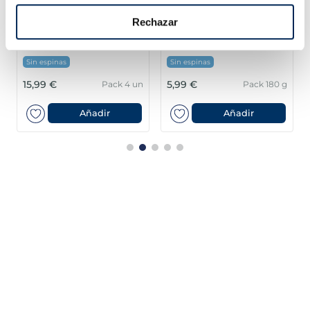
Rechazar
Lloms de lluç austral
Filets de llobarro
MSC Premium
Premium
Sin espinas
Sin espinas
15,99 €
5,99 €
Pack 4 un
Pack 180 g
Añadir
Añadir