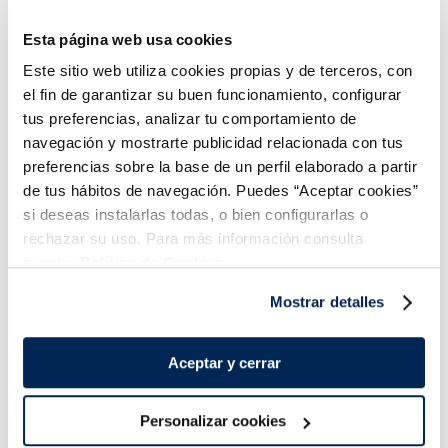
trossejada
2,49 €
1,99 €
Bossa 1kg
Bossa 750g
Esta página web usa cookies
Este sitio web utiliza cookies propias y de terceros, con
Añadir
Añadir
el fin de garantizar su buen funcionamiento, configurar
tus preferencias, analizar tu comportamiento de
navegación y mostrarte publicidad relacionada con tus
preferencias sobre la base de un perfil elaborado a partir
de tus hábitos de navegación. Puedes “Aceptar cookies”
si deseas instalarlas todas, o bien configurarlas o
rechazar su uso. Para más información consulta
Combina-ho i fes un menú de 10!
nuestra
Política de Cookies.
Mostrar detalles
Aceptar y cerrar
Personalizar cookies