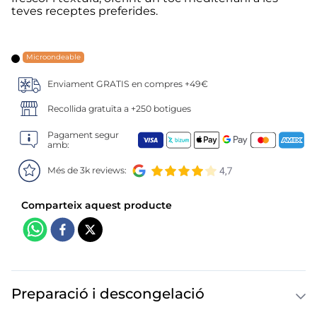
6
.
mejillon
teves receptes preferides.
7
.
calamar sirena
Microondeable
8
.
salmó premium
Enviament GRATIS en compres +49€
9
.
tequeños
Recollida gratuïta a +250 botigues
Pagament segur
10
.
gambas peladas
amb:
Més de 3k reviews:
Preparació i descongelació