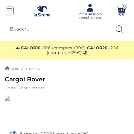
0
Buscar...
TOP SEARCHES
🌊
CALOR10
-10€ (compres +99€)
CALOR20
-20€
(compres +129€) 🏖️
1
.
helados sirena
marisc
2
.
gambas
Cargol Bover
Granel - Venda per pes
3
.
patatas
4
.
gamba
5
.
verduras
Enviament GRATIS en compres +49€