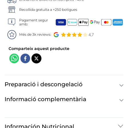
6
.
croquetas
Recollida gratuïta a +250 botigues
7
.
canelones
Pagament segur
amb:
8
.
listísimos
Més de 3k reviews:
9
.
gambon
10
.
pollo
Preparació i descongelació
Informació complementària
Información Nutricional