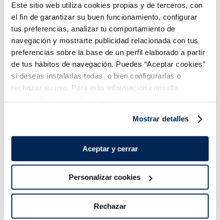
Este sitio web utiliza cookies propias y de terceros, con
el fin de garantizar su buen funcionamiento, configurar
tus preferencias, analizar tu comportamiento de
navegación y mostrarte publicidad relacionada con tus
preferencias sobre la base de un perfil elaborado a partir
Combina-ho i fes un menú de 10!
de tus hábitos de navegación. Puedes “Aceptar cookies”
si deseas instalarlas todas, o bien configurarlas o
rechazar su uso. Para más información consulta
nuestra
Política de Cookies.
Mostrar detalles
Aceptar y cerrar
Personalizar cookies
Lloms de salmó noruec
Filets de salmó
Premium
Premium
Sin espinas
Sin piel
Sin espinas
Sin piel
Rechazar
16,99 €
13,99 €
Pack 4 x 125 g
Pack 4u 400 g