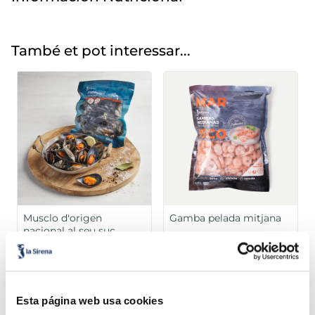
També et pot interessar...
Musclo d'origen
Gamba pelada mitjana
nacional al seu suc
3,99 €
6,99 €
Pack 500g
Bossa 360g
Añadir
Añadir
Esta página web usa cookies