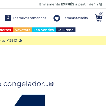
Enviaments EXPRÉS a partir de 1h 🚀
0
Les meves comandes
Els meus favorits
fertes
Novetats
Top Vendes
La Sirena
es +129€) 🏖️
congelador...❄️