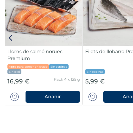
Lloms de salmó noruec
Filets de llobarro 
Premium
Apto para comer en crudo
Sin espinas
Sin piel
Sin espinas
Pack 4 x 125 g
16,99 €
5,99 €
Añadir
Aña