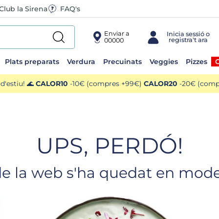
Club la Sirena
FAQ's
Enviar a
00000
Plats preparats
Verdura
Precuinats
Veggies
Pizzes
O
'estiu! 🌊
CALOR10
-10€ (compres +99€)
CALOR20
-20€ (compr
UPS, PERDÓ!
de la web s'ha quedat en mode 