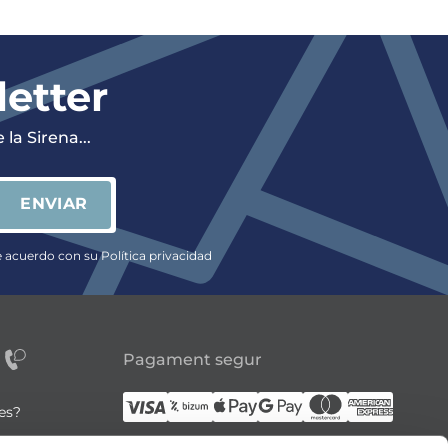
letter
la Sirena...
ENVIAR
e acuerdo con su Política privacidad
Pagament segur
tes?