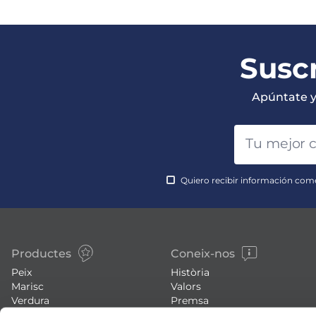
Suscr
Apúntate y 
Quiero recibir información come
Productes
Coneix-nos
Peix
Història
Marisc
Valors
Verdura
Premsa
Plats preparats
Treballa amb nosaltres