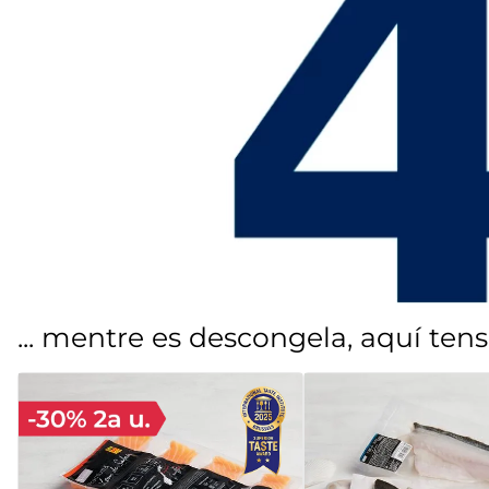
us
dos polos
mar sirena
mó premium
... mentre es descongela, aquí tens