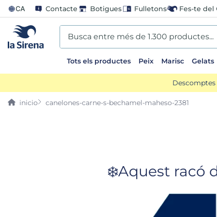
CA
Contacte
Botigues
Fulletons
Fes-te del 
Busca entre més de 1.300 productes...
Tots els productes
Peix
Marisc
Gelats
EARCHES
Descomptes d
o preparado
canelones-carne-s-bechamel-maheso-2381
ladilla
ts sirena
an
❄️Aquest racó 
arado paella
bao