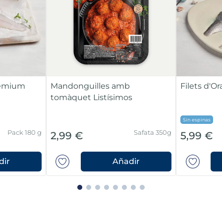
Premium
Mandonguilles amb
Filets d'
tomàquet Listísimos
Sin espinas
Pack 180 g
Safata 350g
2,99 €
5,99 €
dir
Añadir