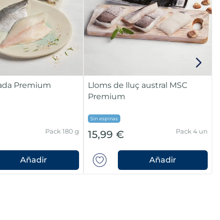
Orada Premium
Lloms de lluç austral MSC
Premium
Sin espinas
Pack 180 g
Pack 4 un
15,99 €
Añadir
Añadir