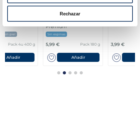
Rechazar
Filets de llobarro
Musclo d'origen
Premium
nacional al seu suc
Sin espinas
5,99 €
3,99 €
Pack 180 g
Pack 500g
Añadir
Añadir