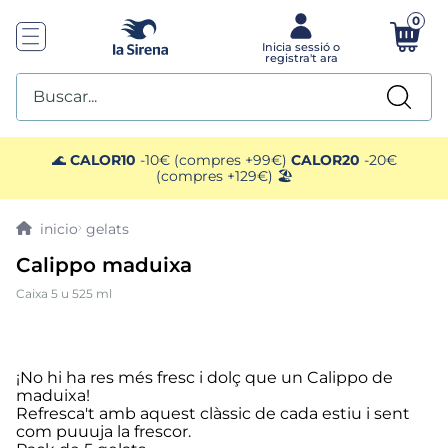
0
Buscar...
TOP SEARCHES
🌊
CALOR10
-10€ (compres +99€)
CALOR20
-20€
(compres +129€) 🏖️
1
.
helados sirena
gelats
2
.
gambas
Calippo maduixa
Caixa 5 u 525 ml
3
.
patatas
4
.
gamba
¡No hi ha res més fresc i dolç que un Calippo de
maduixa!
5
.
verduras
Refresca't amb aquest clàssic de cada estiu i sent
com puuuja la frescor.