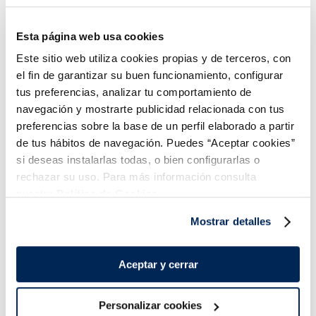
Vegano
Vegano
Sin azucares añadidos
Caixa 6 u 360
Caixa 6 u 360
2,99 €
3,49 €
Esta página web usa cookies
ml
ml
Este sitio web utiliza cookies propias y de terceros, con
Añadir
Añadir
el fin de garantizar su buen funcionamiento, configurar
tus preferencias, analizar tu comportamiento de
navegación y mostrarte publicidad relacionada con tus
preferencias sobre la base de un perfil elaborado a partir
de tus hábitos de navegación. Puedes “Aceptar cookies”
si deseas instalarlas todas, o bien configurarlas o
rechazar su uso. Para más información consulta
Combina-ho i fes un menú de 10!
nuestra
Política de Cookies.
Mostrar detalles
Aceptar y cerrar
Personalizar cookies