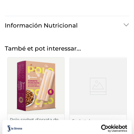
Información Nutricional
També et pot interessar...
Polo sorbet d'orxata de
Sorbet de mango sense
xufa
sucres afegits
Sin gluten
Sin lactosa
Sin gluten
Sin lactosa