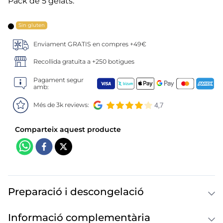
6
.
croquetas
Pack de 5 gelats.
7
.
canelones
Sin gluten
Enviament GRATIS en compres +49€
8
.
gambon
Recollida gratuïta a +250 botigues
9
.
listísimos
Pagament segur
amb:
10
.
pollo
Més de 3k reviews:
Preparació i descongelació
Informació complementària