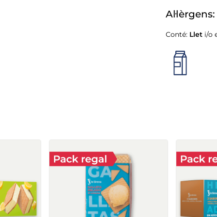
Al·lèrgens:
Conté:
Llet
i/o 