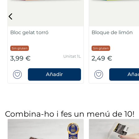
Bloc gelat torró
Bloque de limón
Sin gluten
Sin gluten
Unitat 1L
3,99 €
2,49 €
Añadir
Añad
Combina-ho i fes un menú de 10!