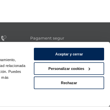
Pagament segur
tes?
Aceptar y cerrar
onamiento,
Síguenos
dad relacionada
Personalizar cookies
ación. Puedes
a 21:00h.
ra más
 diumenge.
Rechazar