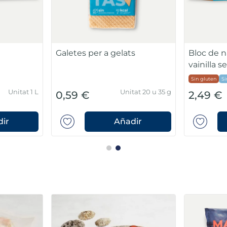
Galetes per a gelats
Bloc de na
vainilla 
Sin gluten
Si
Unitat 1 L
Unitat 20 u 35 g
0,59 €
2,49 €
ir
Añadir