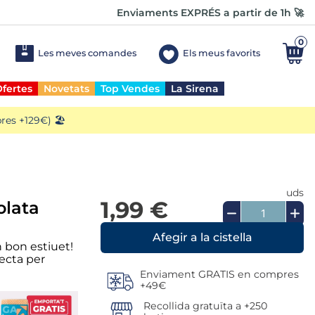
Enviaments EXPRÉS a partir de 1h 🚀
0
Les meves comandes
Els meus favorits
fertes
Novetats
Top Vendes
La Sirena
es +129€) 🏖️
uds
1,99 €
olata
n bon estiuet!
fecta per
Enviament GRATIS en compres
+49€
Recollida gratuïta a +250