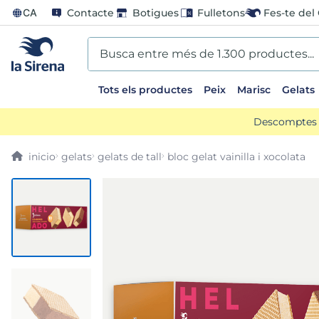
CA
Contacte
Botigues
Fulletons
Fes-te del 
Busca entre més de 1.300 productes...
Tots els productes
Peix
Marisc
Gelats
EARCHES
Descomptes d
lones
gelats
gelats de tall
bloc gelat vainilla i xocolata
entos
go
mame
ladilla
ts sirena