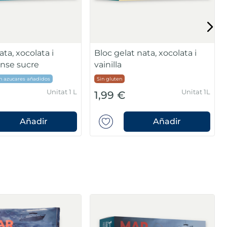
ta, xocolata i
Bloc gelat nata, xocolata i
sense sucre
vainilla
n azucares añadidos
Sin gluten
Unitat 1 L
Unitat 1L
1,99 €
Añadir
Añadir