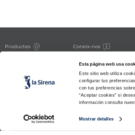
Productes
Coneix-nos
Peix
Història
Marisc
Valors
Esta página web usa cook
Verdura
Premsa
Plats preparats
Treballa amb nosaltres
Este sitio web utiliza cook
Carn
Blog
configurar tus preferencia
Gelats i postres
Esdeveniments
con tus preferencias sobre
FAQs (preguntes freqüents)
“Aceptar cookies” si desea
información consulta nues
Mostrar detalles