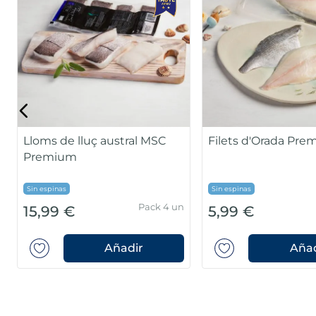
Lloms de lluç austral MSC
Filets d'Orada Pr
Premium
Sin espinas
Sin espinas
Pack 4 un
15,99 €
5,99 €
Añadir
Añad