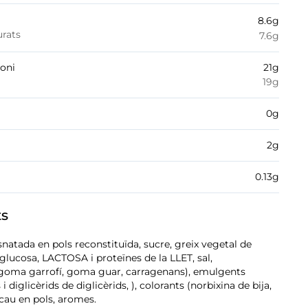
8.6
g
urats
7.6
g
boni
21
g
19
g
0
g
2
g
0.13
g
ts
natada en pols reconstituïda, sucre, greix vegetal de
glucosa, LACTOSA i proteïnes de la LLET, sal,
 (goma garrofí, goma guar, carragenans), emulgents
 diglicèrids de diglicèrids, ), colorants (norbixina de bija,
cau en pols, aromes.