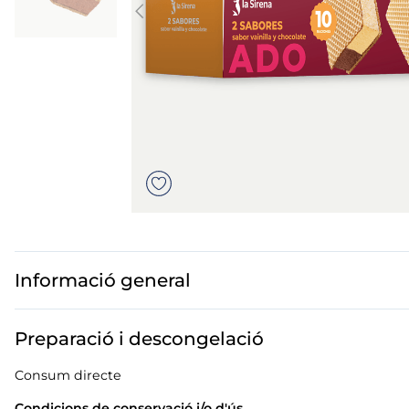
us
mar sirena
mó premium
ados polos
Informació general
Preparació i descongelació
Consum directe
Condicions de conservació i/o d'ús