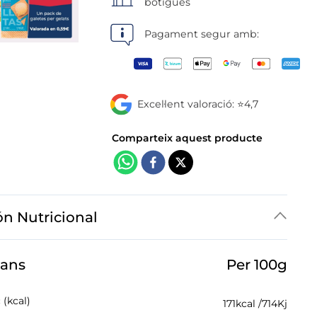
botigues
Pagament segur amb:
Excel·lent valoració: ⭐4,7
ón Nutricional
jans
Per 100g
 (kcal)
171
kcal /
714
Kj