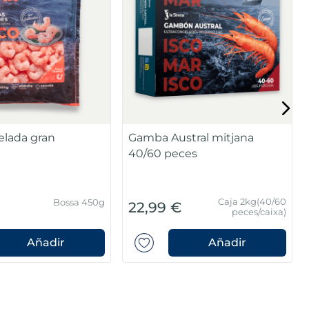
lada gran
Gamba Austral mitjana
40/60 peces
Caja 2kg(40/60
Bossa 450g
€
22,99 €
peces/caixa)
Añadir
Añadir