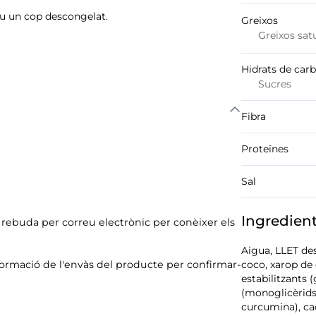
ou un cop descongelat.
Greixos
Greixos sat
Hidrats de car
Sucres
Fibra
Proteïnes
Sal
Ingredien
ó rebuda per correu electrònic per conèixer els
Aigua, LLET des
formació de l'envàs del producte per confirmar-
coco, xarop de 
estabilitzants
(monoglicèrids i
curcumina), ca