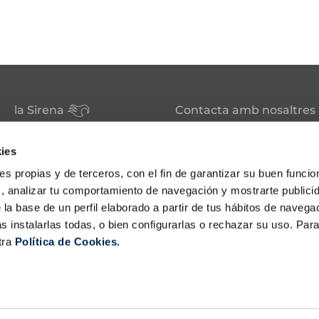
la Sirena
Contacta amb nosaltres
Club la Sirena
Tens alguna consulta sobre
Hosteleria
els nostres serveis o produc
ies
Familia nombrosa
Botigues
ies propias y de terceros, con el fin de garantizar su buen funci
sac@lasirena.es
Avís legal
s, analizar tu comportamiento de navegación y mostrarte publici
900 21 06 21
Política de privacitat
 la base de un perfil elaborado a partir de tus hábitos de naveg
Condicions de compra
De dilluns a dissabte de 9:00 
s instalarlas todas, o bien configurarlas o rechazar su uso. Pa
Política de cookies
Algunes botigues obertes el
tra
Política de Cookies.
Promocions - Bases legals