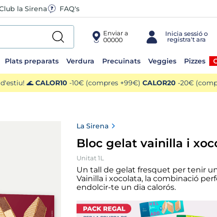
Club la Sirena
FAQ's
Enviar a
00000
Plats preparats
Verdura
Precuinats
Veggies
Pizzes
O
'estiu! 🌊
CALOR10
-10€ (compres +99€)
CALOR20
-20€ (compr
La Sirena
Bloc gelat vainilla i xoc
Unitat 1L
Un tall de gelat fresquet per tenir u
Vainilla i xocolata, la combinació per
endolcir-te un dia calorós.