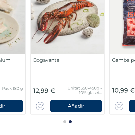
emium
Bogavante
Gamba pe
Unitat 350-450g -
Pack 180 g
10,99 
12,99 €
10% glaseig
protector
ir
Añadir