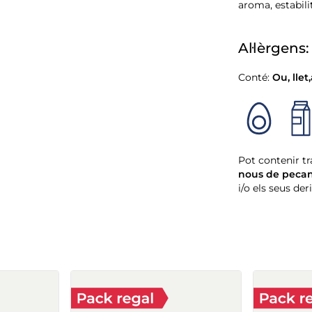
aroma, estabili
Al·lèrgens:
Conté:
Ou
,
llet
,
Pot contenir tr
nous de peca
i/o els seus der