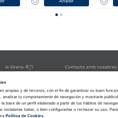
ir
Añadir
la Sirena
Contacta amb nosaltres
Club la Sirena
Tens alguna consulta sobre
Hosteleria
els nostres serveis o produc
ies
Familia nombrosa
Botigues
ies propias y de terceros, con el fin de garantizar su buen funci
sac@lasirena.es
Avís legal
s, analizar tu comportamiento de navegación y mostrarte publici
900 21 06 21
Política de privacitat
 la base de un perfil elaborado a partir de tus hábitos de naveg
Condicions de compra
De dilluns a dissabte de 9:00 
s instalarlas todas, o bien configurarlas o rechazar su uso. Pa
Política de cookies
Algunes botigues obertes el
tra
Política de Cookies.
Promocions - Bases legals