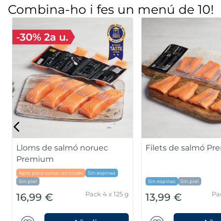
Combina-ho i fes un menú de 10!
Musclo d'origen nacional al
Gamba pelada mit
seu suc
Pack 500g
3,99 €
6,99 €