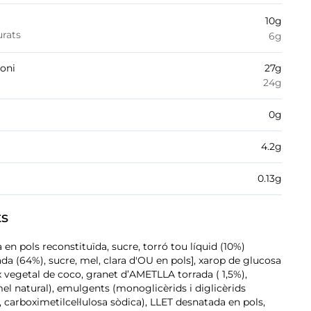
10
g
urats
6
g
boni
27
g
24
g
0
g
4.2
g
0.13
g
ts
en pols reconstituïda, sucre, torró tou líquid (10%)
a (64%), sucre, mel, clara d'OU en pols], xarop de glucosa
ix vegetal de coco, granet d’AMETLLA torrada ( 1,5%),
el natural), emulgents (monoglicèrids i diglicèrids
, carboximetilcel·lulosa sòdica), LLET desnatada en pols,