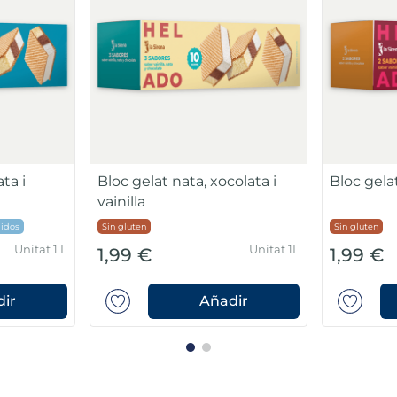
Galetes per a gelats
Bloc de na
vainilla 
Sin gluten
Si
Unitat 1 L
Unitat 20 u 35 g
0,59 €
2,49 €
ir
Añadir