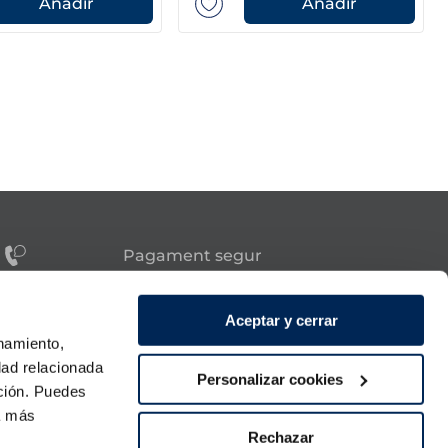
Añadir
Añadir
Pagament segur
tes?
Aceptar y cerrar
onamiento,
Síguenos
dad relacionada
Personalizar cookies
ación. Puedes
a 21:00h.
ra más
 diumenge.
Rechazar