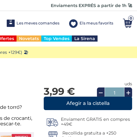
Enviaments EXPRÉS a partir de 1h 🚀
0
Les meves comandes
Els meus favorits
fertes
Novetats
Top Vendes
La Sirena
es +129€) 🏖️
uds
3,99 €
 de torró?
s de crocanti,
Enviament GRATIS en compres
rescar-te.
+49€
Recollida gratuïta a +250