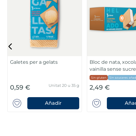
Sin gluten
Sin gluten
Unitat 1L
3,99 €
2,49 €
Añadir
Añad