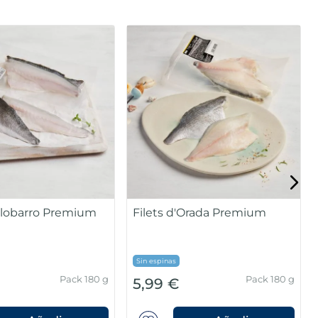
lada gran
Gamba Austral mitjana
40/60 peces
Caja 2kg(40/60
Bossa 450g
€
22,99 €
peces/caixa)