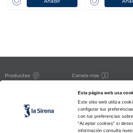
Añadir
Añad
Productes
Coneix-nos
Peix
Història
Marisc
Valors
Esta página web usa cook
Verdura
Premsa
Plats preparats
Treballa amb nosaltres
Este sitio web utiliza cook
Carn
Blog
configurar tus preferencia
Gelats i postres
Esdeveniments
con tus preferencias sobre
FAQs (preguntes freqüents)
“Aceptar cookies” si desea
información consulta nues