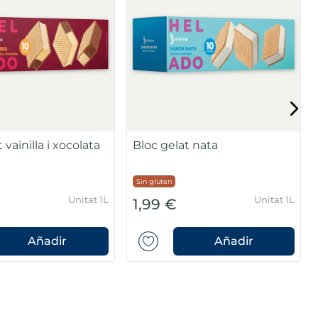
ta, xocolata i
sense sucre
n azucares añadidos
Sin gluten
Unitat 1 L
Unitat 1L
1,99 €
Añadir
Añadir