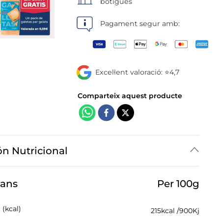
botigues
Pagament segur amb:
Excel·lent valoració: ⭐4,7
ón Nutricional
jans
Per 100g
 (kcal)
215
kcal /
900
Kj