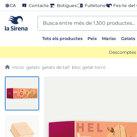
CA
Contacte
Botigues
Fulletons
Fes-te del 
Busca entre més de 1.300 productes...
Tots els productes
Peix
Marisc
Gelats
EARCHES
Descomptes d
scos
gelats
gelats de tall
bloc gelat torró
go
us
ts sirena
mar sirena
ina helado