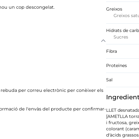
 nou un cop descongelat.
Greixos
Greixos sat
Hidrats de car
Sucres
Fibra
Proteïnes
Sal
ó rebuda per correu electrònic per conèixer els
Ingredien
formació de l'envàs del producte per confirmar-
LLET desnatada 
[AMETLLA torrad
i fructosa, gre
colorant (caram
d'àcids grassos