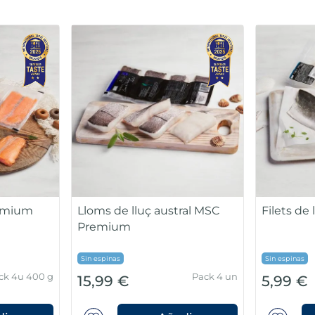
jana
Bogavante
Gamba pe
Unitat 350-450g -
Bossa 360g
10,99 
12,99 €
10% glaseig
protector