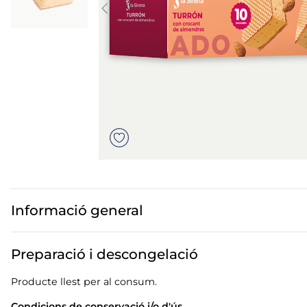
mó premium
mar troceado
but
ados polos
Informació general
Preparació i descongelació
Producte llest per al consum.
Condicions de conservació i/o d'ús