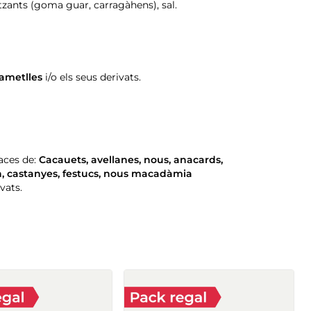
tzants (goma guar, carragàhens), sal.
ametlles
i/o els seus derivats.
aces de:
Cacauets
,
avellanes
,
nous
,
anacards
,
n
,
castanyes
,
festucs
,
nous macadàmia
ivats.
Bloc gelat nata, xocolata i
vainilla