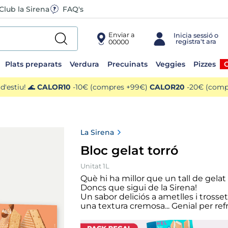
Club la Sirena
FAQ's
Enviar a
00000
Plats preparats
Verdura
Precuinats
Veggies
Pizzes
O
'estiu! 🌊
CALOR10
-10€ (compres +99€)
CALOR20
-20€ (compr
La Sirena
Bloc gelat torró
Unitat 1L
Què hi ha millor que un tall de gelat
Doncs que sigui de la Sirena!
Un sabor deliciós a ametlles i trosset
una textura cremosa... Genial per ref