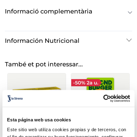
Informació complementària
Información Nutricional
També et pot interessar...
Esta página web usa cookies
Este sitio web utiliza cookies propias y de terceros, con
el fin de garantizar su buen funcionamiento, configurar