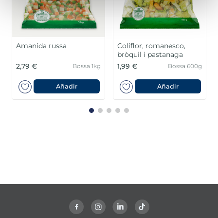
Amanida russa
Coliflor, romanesco,
bròquil i pastanaga
2,79 €
1,99 €
Bossa 1kg
Bossa 600g
Añadir
Añadir