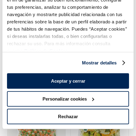
Hamburguesa 100%
Beyond Burger
vegetal Heura
tus preferencias, analizar tu comportamiento de
Sin gluten
Vegano
Vegano
navegación y mostrarte publicidad relacionada con tus
preferencias sobre la base de un perfil elaborado a partir
4,99 €
6,49 €
Caja 2u 200g
Safata 2u 226g
de tus hábitos de navegación. Puedes “Aceptar cookies”
Añadir
Añadir
si deseas instalarlas todas, o bien configurarlas o
rechazar su uso. Para más información consulta
COMBINABLE
nuestra
Política de Cookies.
Mostrar detalles
Aceptar y cerrar
Combina-ho i fes un menú de 10!
Personalizar cookies
Rechazar