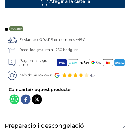
6
.
gelats sirena
7
.
menus
8
.
calamar sirena
Vegano
Enviament GRATIS en compres +49€
9
.
salmó premium
Recollida gratuïta a +250 botigues
10
.
helados polos
Pagament segur
amb:
Més de 3k reviews:
Preparació i descongelació