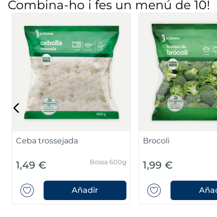
Combina-ho i fes un menú de 10!
Ceba trossejada
Brocoli
Bossa 600g
1,49 €
1,99 €
Añadir
Añad