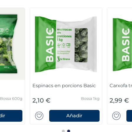
Espinacs en porcions Basic
Carxofa t
Bossa 600g
Bossa 1kg
2,10 €
2,99 €
ir
Añadir