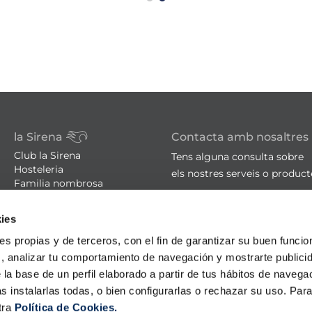
la Sirena
Contacta amb nosaltres
Club la Sirena
Tens alguna consulta sobre
Hosteleria
els nostres serveis o produc
Familia nombrosa
Botigues
sac@lasirena.es
Avís legal
ies
900 21 06 21
Política de privacitat
Condicions de compra
De dilluns a dissabte de 9:00 
ies propias y de terceros, con el fin de garantizar su buen funci
Política de cookies
Algunes botigues obertes el
s, analizar tu comportamiento de navegación y mostrarte publici
Promocions - Bases legals
 la base de un perfil elaborado a partir de tus hábitos de naveg
s instalarlas todas, o bien configurarlas o rechazar su uso. Pa
tra
Política de Cookies.