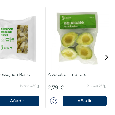
rossejada Basic
Alvocat en meitats
Bossa 450g
Pak 4u 255g
2,79 €
Añadir
Añadir