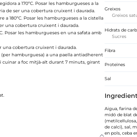
regidora a 170ºC. Posar les hamburgueses a la
Greixos
auria de ser una cobertura cruixent i daurada.
Greixos sat
ire a 180ºC. Posar les hamburgueses a la cistella
 ser una cobertura cruixent i daurada.
Hidrats de car
20ºC. Posar les hamburgueses en una safata amb
Sucres
ser una cobertura cruixent i daurada.
Fibra
oli (per hamburguesa) a una paella antiadherent
i cuinar a foc mitjà-alt durant 7 minuts, girant
Proteïnes
Sal
Ingredien
t.
Aigua, farina 
midó de blat de
(metilcel·lulosa
de calci), sal, 
en pols, ceba e