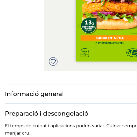
mó premium
mar troceado
but
ados polos
Informació general
Preparació i descongelació
El temps de cuinat i aplicacions poden variar. Cuinar sempr
menjar cru.