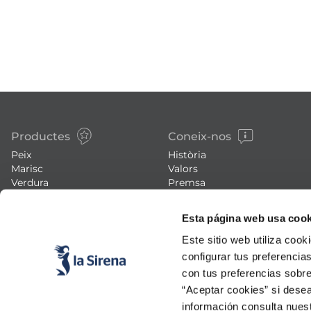
Productes
Coneix-nos
Peix
Història
Marisc
Valors
Verdura
Premsa
Plats preparats
Treballa amb nosaltres
Carn
Blog
Esta página web usa cook
Gelats i postres
Esdeveniments
FAQs (preguntes freqüents)
Este sitio web utiliza cook
configurar tus preferencia
con tus preferencias sobre
“Aceptar cookies” si desea
información consulta nues