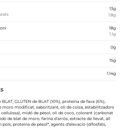
13
g
urats
1.8
g
boni
18
g
1.1
g
0
g
15
g
1.14
g
ts
de BLAT, GLUTEN de BLAT (10%), proteïna de fava (6%),
 moro modificat, saboritzant, oli de colza, estabilitzadors
, cel·lulosa), midó de pèsol, oli de coco, colorant (carbonat
midó de blat de moro, farina d'arròs, extracte de llevat, all
n pols, proteïna de pèsol*, agents d'elevació (difosfats,