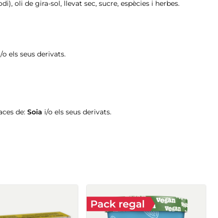
i), oli de gira-sol, llevat sec, sucre, espècies i herbes.
i/o els seus derivats.
aces de:
Soia
i/o els seus derivats.