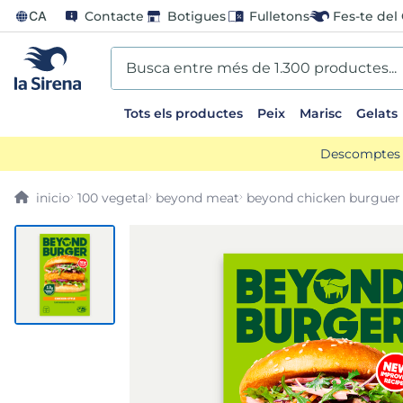
CA
Contacte
Botigues
Fulletons
Fes-te del 
Busca entre més de 1.300 productes...
Tots els productes
Peix
Marisc
Gelats
EARCHES
Descomptes d
scos
100 vegetal
beyond meat
beyond chicken burguer
go
us
ts sirena
mar sirena
ina helado