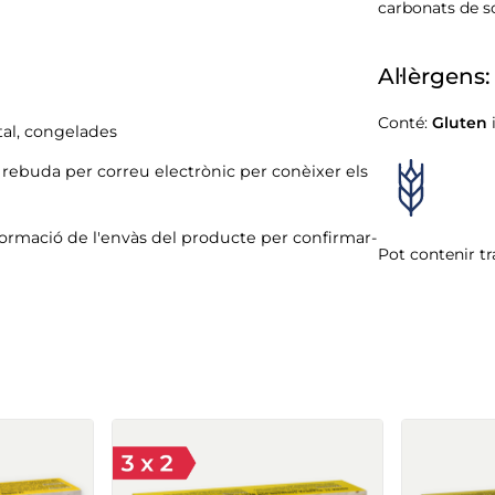
carbonats de sod
Al·lèrgens:
Conté:
Gluten
al, congelades
ó rebuda per correu electrònic per conèixer els
formació de l'envàs del producte per confirmar-
Pot contenir tr