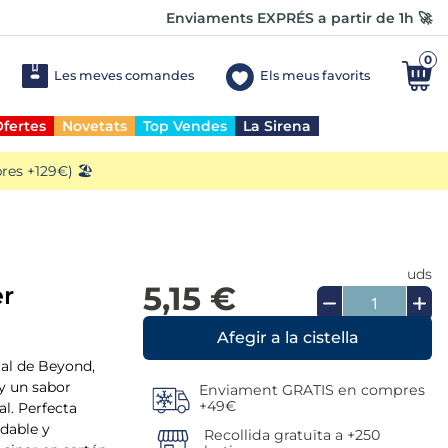
Enviaments EXPRÉS a partir de 1h 🚀
0
Les meves comandes
Els meus favorits
fertes
Novetats
Top Vendes
La Sirena
es +129€) 🏖️
uds
5,15 €
er
l de Beyond,
 y un sabor
Enviament GRATIS en compres
+49€
al. Perfecta
dable y
Recollida gratuïta a +250