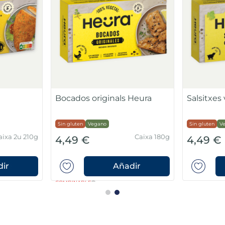
Bocados originals Heura
Salsitxes
Sin gluten
Vegano
Sin gluten
V
aixa 2u 210g
Caixa 180g
4,49 €
4,49 €
ir
Añadir
COMBINABLE