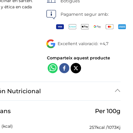
cocinar en sartén.
botigues
 y ética en cada
Pagament segur amb:
Excel·lent valoració: ⭐4,7
ón Nutricional
jans
Per 100g
 (kcal)
257
kcal /
1073
Kj