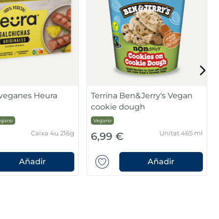
 veganes Heura
Terrina Ben&Jerry's Vegan
cookie dough
egano
Vegano
Caixa 4u 216g
Unitat 465 ml
6,99 €
Añadir
Añadir