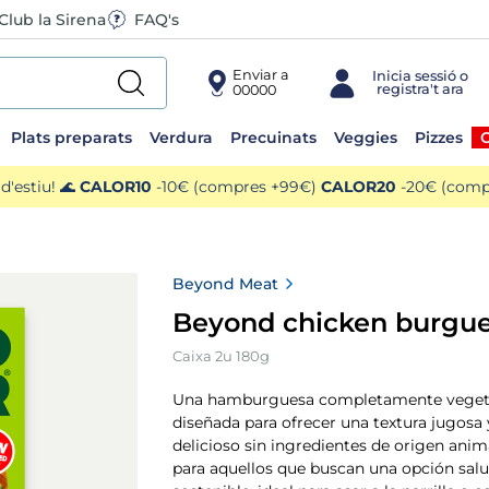
Club la Sirena
FAQ's
Enviar a
00000
Plats preparats
Verdura
Precuinats
Veggies
Pizzes
O
'estiu! 🌊
CALOR10
-10€ (compres +99€)
CALOR20
-20€ (compr
Beyond Meat
Beyond chicken burgu
Caixa 2u 180g
Una hamburguesa completamente vegeta
diseñada para ofrecer una textura jugosa
delicioso sin ingredientes de origen anim
para aquellos que buscan una opción salu