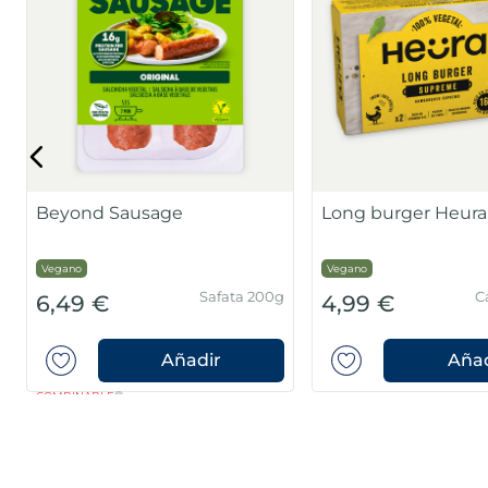
Beyond Sausage
Long burger Heura
Vegano
Vegano
Safata 200g
C
6,49 €
4,99 €
Añadir
Añad
COMBINABLE