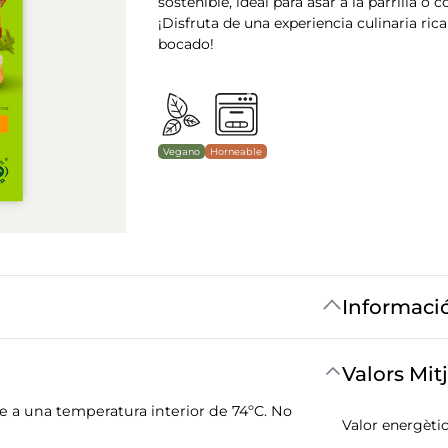
sostenible, ideal para asar a la parrilla o 
¡Disfruta de una experiencia culinaria rica
bocado!
Vegano
Horneable
Informaci
Valors Mit
e a una temperatura interior de 74ºC. No
Valor energètic