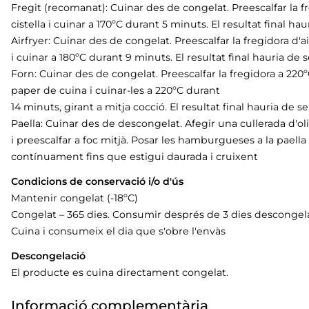
Fregit (recomanat): Cuinar des de congelat. Preescalfar la f
cistella i cuinar a 170ºC durant 5 minuts. El resultat final h
Airfryer: Cuinar des de congelat. Preescalfar la fregidora d'a
i cuinar a 180ºC durant 9 minuts. El resultat final hauria de
Forn: Cuinar des de congelat. Preescalfar la fregidora a 2
paper de cuina i cuinar-les a 220ºC durant
14 minuts, girant a mitja cocció. El resultat final hauria de 
Paella: Cuinar des de descongelat. Afegir una cullerada d'
i preescalfar a foc mitjà. Posar les hamburgueses a la paella 
contínuament fins que estigui daurada i cruixent
Condicions de conservació i/o d'ús
Mantenir congelat (-18ºC)
Congelat – 365 dies. Consumir després de 3 dies descongela
Cuina i consumeix el dia que s'obre l'envàs
Descongelació
El producte es cuina directament congelat.
Informació complementària