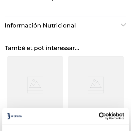
Información Nutricional
També et pot interessar...
Pebrot tricolor
Espàrrecs de marge
trossejats
Bossa 450g
Bossa 300g