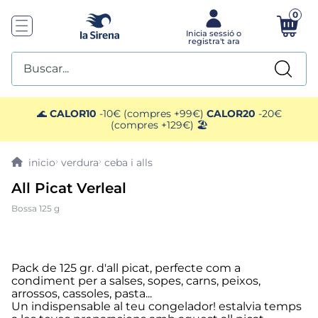
0
Buscar...
TOP SEARCHES
🌊
CALOR10
-10€ (compres +99€)
CALOR20
-20€
(compres +129€) 🏖️
1
.
helados sirena
verdura
ceba i alls
2
.
gambas
All Picat Verleal
Bossa 125 g
3
.
patatas
4
.
gamba
Pack de 125 gr. d'all picat, perfecte com a
condiment per a salses, sopes, carns, peixos,
5
.
verduras
arrossos, cassoles, pasta...
Un indispensable al teu congelador! estalvia temps