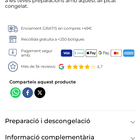
6
.
croquetas
a les teves preparacions amb aquest all picat
congelat.
7
.
canelones
Enviament GRATIS en compres +49€
8
.
listísimos
Recollida gratuïta a +250 botigues
9
.
gambon
Pagament segur
amb:
10
.
pollo
Més de 3k reviews:
Preparació i descongelació
Informació complementària