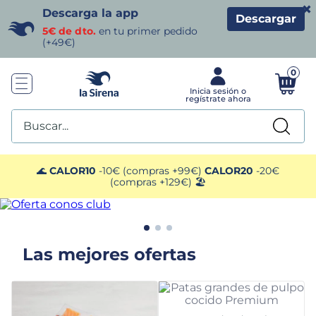
×
Descarga la app
Descargar
5€ de dto.
en tu primer pedido
(+49€)
0
Buscar...
TÉRMINOS MÁS BUSCADOS
🌊
CALOR10
-10€ (compras +99€)
CALOR20
-20€
(compras +129€) 🏖️
1
.
helados sirena
2
.
gambas
Las mejores ofertas
3
.
patatas
4
.
gamba