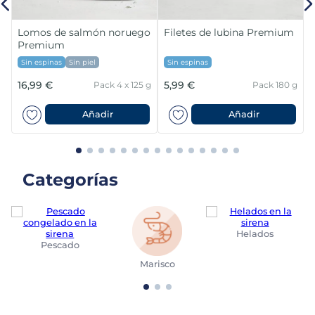
Lomos de salmón noruego
Filetes de lubina Premium
Premium
Sin espinas
Sin piel
Sin espinas
16,99 €
5,99 €
Pack 4 x 125 g
Pack 180 g
Añadir
Añadir
Categorías
Helados
Pescado
Marisco