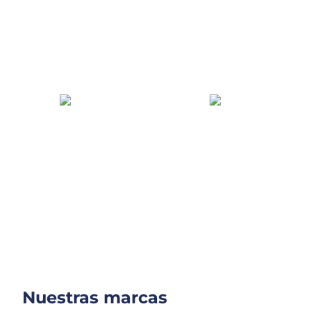
Envío a toda la
península
Recogida en tienda
Entrega en franjas horarias
Más de 250 puntos de recogida
gratuito a partir de 49€
gratuita
Las mejores ofertas
Cadena de frío
asegurada
Mantenemos y monitorizamos la
Encuentra ofertas exclusivas y
cadena de frío hasta la entrega
únete al Club lleno de ventajas
Nuestras marcas