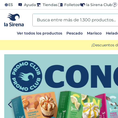
ES
Ayuda
Tiendas
Folletos
la Sirena Club
Busca entre más de 1.300 productos...
Ver todos los productos
Pescado
Marisco
Helad
TÉRMINOS MÁS BUSCADOS
¡Descuentos d
1
.
helados sirena
2
.
gambas
3
.
patatas
4
.
gamba
5
.
verduras
6
.
croquetas