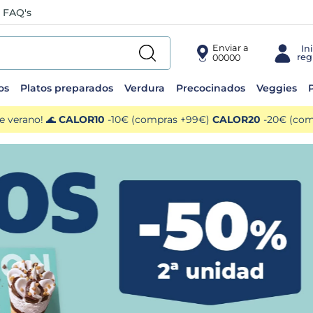
FAQ's
Enviar a
00000
os
Platos preparados
Verdura
Precocinados
Veggies
P
e verano! 🌊
CALOR10
-10€ (compras +99€)
CALOR20
-20€ (comp