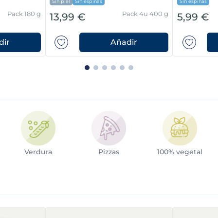
Sin piel
Sin espinas
Sin espinas
Pack 180 g
Pack 4u 400 g
13,99 €
5,99 €
dir
Añadir
Verdura
Pizzas
100% vegetal