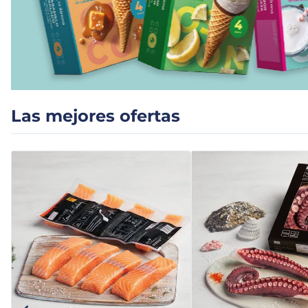
7
.
canelones
8
.
listísimos
9
.
gambon
Las mejores ofertas
10
.
pollo