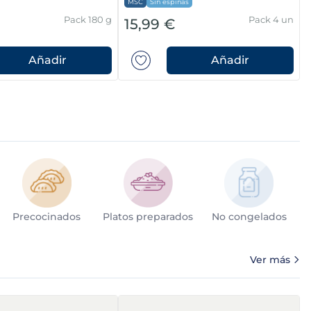
MSC
Sin espinas
Pack 180 g
Pack 4 un
15,99 €
Añadir
Añadir
Precocinados
Platos preparados
No congelados
Ver más