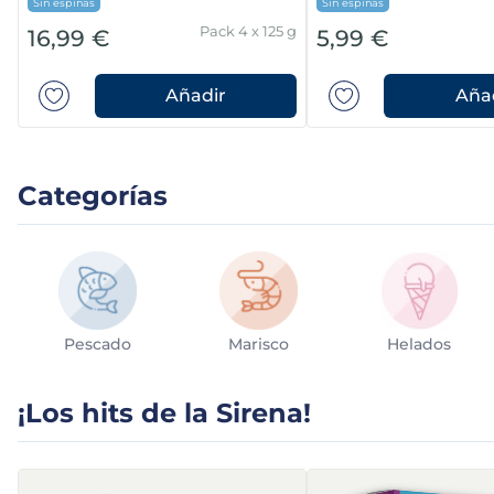
Sin espinas
Sin espinas
Pack 4 x 125 g
16,99 €
5,99 €
Añadir
Aña
Categorías
Pescado
Marisco
Helados
¡Los hits de la Sirena!