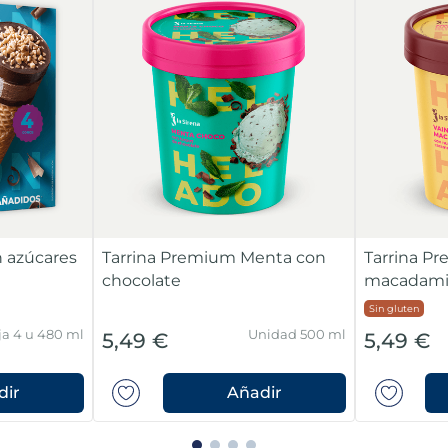
 azúcares
Tarrina Premium Menta con
Tarrina Pr
chocolate
macadami
Sin gluten
ja 4 u 480 ml
Unidad 500 ml
5,49 €
5,49 €
dir
Añadir