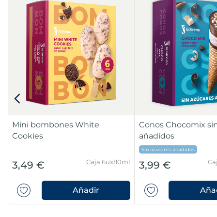
Mini bombones White
Conos Chocomix sin
Cookies
añadidos
Sin azucares añadidos
Caja 6ux80ml
Ca
3,49 €
3,99 €
Añadir
Aña