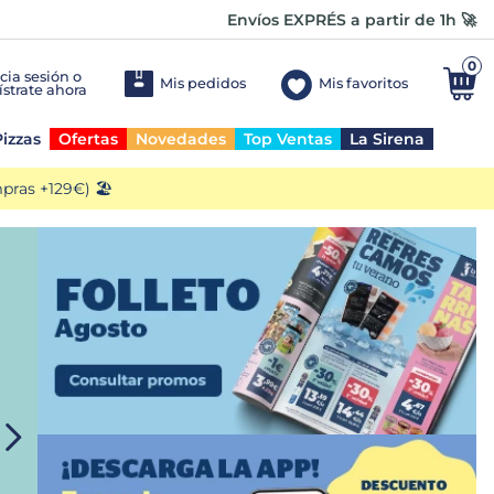
Envíos EXPRÉS a partir de 1h 🚀
0
Mis pedidos
Mis favoritos
izzas
Ofertas
Novedades
Top Ventas
La Sirena
ras +129€) 🏖️