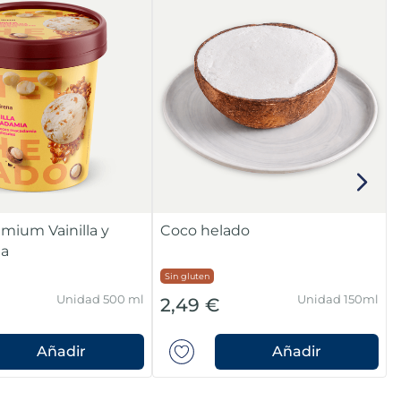
emium Vainilla y
Coco helado
a
Sin gluten
Unidad 500 ml
Unidad 150ml
2,49 €
Añadir
Añadir