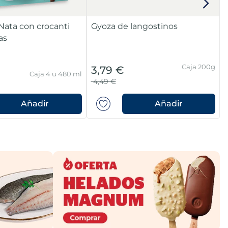
Nata con crocanti
Gyoza de langostinos
as
Caja 200g
3,79 €
Caja 4 u 480 ml
4,49 €
Añadir
Añadir