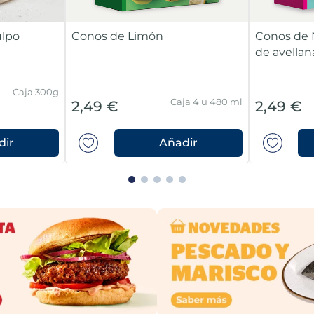
ulpo
Conos de Limón
Conos de 
de avellan
Caja 300g
Caja 4 u 480 ml
2,49 €
2,49 €
dir
Añadir