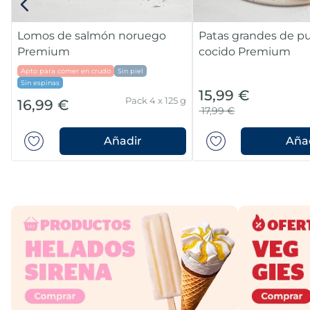
Lomos de salmón noruego
Patas grandes de p
Premium
cocido Premium
Apto para comer en crudo
Sin piel
Sin espinas
15,99 €
Pack 4 x 125 g
16,99 €
17,99 €
Añadir
Aña