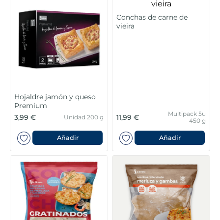
5
.
verduras
Conchas de carne de
vieira
6
.
croquetas
7
.
canelones
8
.
gambon
Hojaldre jamón y queso
Premium
9
.
listísimos
Multipack 5u
3,99 €
11,99 €
Unidad 200 g
450 g
10
.
pollo
Añadir
Añadir