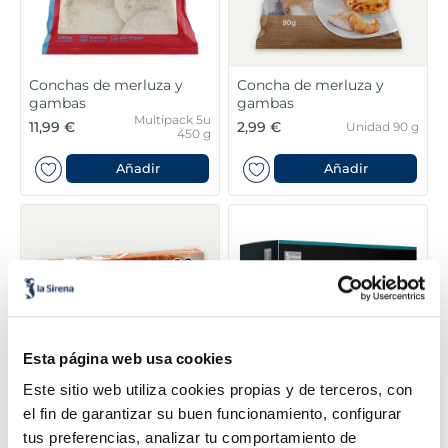
Conchas de merluza y
Concha de merluza y
gambas
gambas
Multipack 5u
11,99 €
2,99 €
Unidad 90 g
450 g
Añadir
Añadir
Esta página web usa cookies
Este sitio web utiliza cookies propias y de terceros, con
el fin de garantizar su buen funcionamiento, configurar
Tequeños queso
Hojaldre de queso de
tus preferencias, analizar tu comportamiento de
Tekefingers
cabra y cebolla