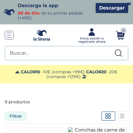
×
Descarga la app
Descargar
5€ de dto.
en tu primer pedido
(+49€)
0
Buscar...
TÉRMINOS MÁS BUSCADOS
🌊
CALOR10
-10€ (compras +99€)
CALOR20
-20€
(compras +129€) 🏖️
1
.
helados sirena
2
.
gambas
9
productos
3
.
patatas
Filtrar
4
.
gamba