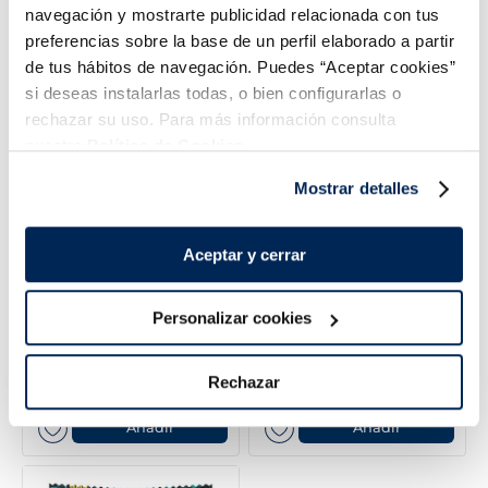
caramelizada Premium
navegación y mostrarte publicidad relacionada con tus
3,99 €
3,99 €
Unidad 192 g
Caja 2 uds 200 g
preferencias sobre la base de un perfil elaborado a partir
Añadir
Añadir
de tus hábitos de navegación. Puedes “Aceptar cookies”
si deseas instalarlas todas, o bien configurarlas o
rechazar su uso. Para más información consulta
nuestra
Política de Cookies.
Mostrar detalles
Aceptar y cerrar
Personalizar cookies
Conchas de carne de
Concha de carne de vieira
vieira, mejillón y gambas
Multipack 5u
11,99 €
2,99 €
Rechazar
Unidad 90 g
450 g
Añadir
Añadir