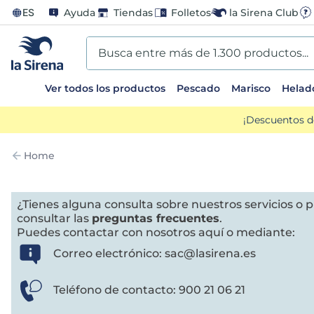
ES
Ayuda
Tiendas
Folletos
la Sirena Club
Busca entre más de 1.300 productos...
Ver todos los productos
Pescado
Marisco
Helad
TÉRMINOS MÁS BUSCADOS
¡Descuentos d
1
.
helados sirena
Home
2
.
gambas
¿Tienes alguna consulta sobre nuestros servicios o
3
.
patatas
consultar las
preguntas frecuentes
.
Puedes contactar con nosotros aquí o mediante:
4
.
gamba
Correo electrónico:
sac@lasirena.es
5
.
verduras
Teléfono de contacto:
900 21 06 21
6
.
croquetas