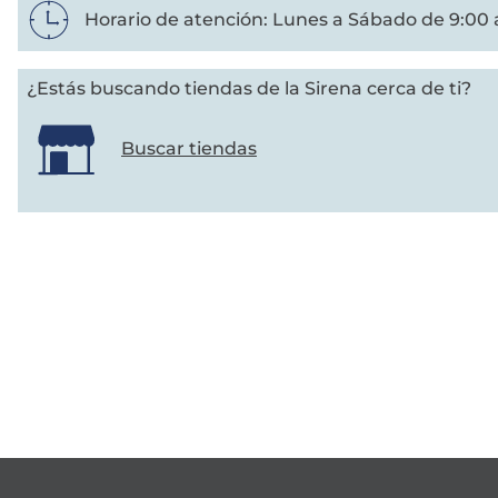
Horario de atención: Lunes a Sábado de 9:00 
7
.
canelones
¿Estás buscando tiendas de la Sirena cerca de ti?
8
.
gambon
Buscar tiendas
9
.
listísimos
10
.
pollo