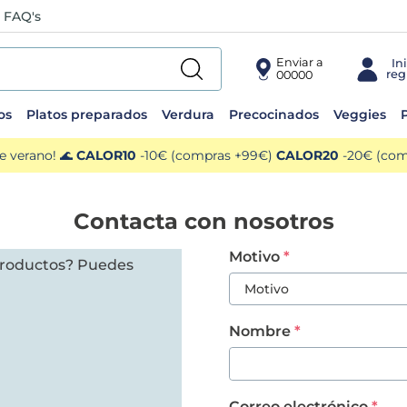
FAQ's
Enviar a
00000
os
Platos preparados
Verdura
Precocinados
Veggies
P
e verano! 🌊
CALOR10
-10€ (compras +99€)
CALOR20
-20€ (comp
Contacta con nosotros
Motivo
 productos? Puedes
Motivo
Nombre
Correo electrónico