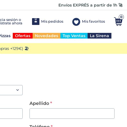
Envíos EXPRÉS a partir de 1h 🚀
0
Mis pedidos
Mis favoritos
izzas
Ofertas
Novedades
Top Ventas
La Sirena
ras +129€) 🏖️
Apellido
Teléfono