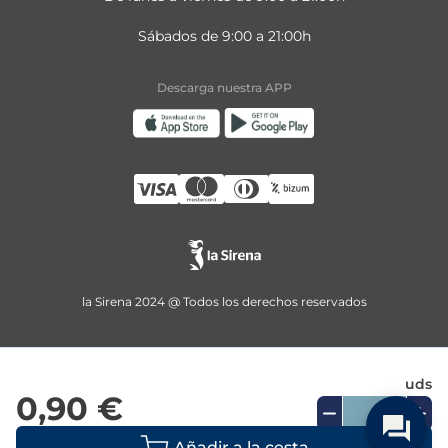
Sábados de 9:00 a 21:00h
Descarga nuestra APP
la Sirena 2024 @ Todos los derechos reservados
uds
0,90 €
Añadir a la cesta