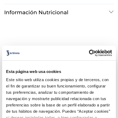
Información Nutricional
¡Combínalo y hazte un menú de 10!
Esta página web usa cookies
Este sitio web utiliza cookies propias y de terceros, con
Filetes de lubina
el fin de garantizar su buen funcionamiento, configurar
Premium
tus preferencias, analizar tu comportamiento de
navegación y mostrarte publicidad relacionada con tus
preferencias sobre la base de un perfil elaborado a partir
de tus hábitos de navegación. Puedes “Aceptar cookies”
si deseas instalarlas todas, o bien configurarlas o