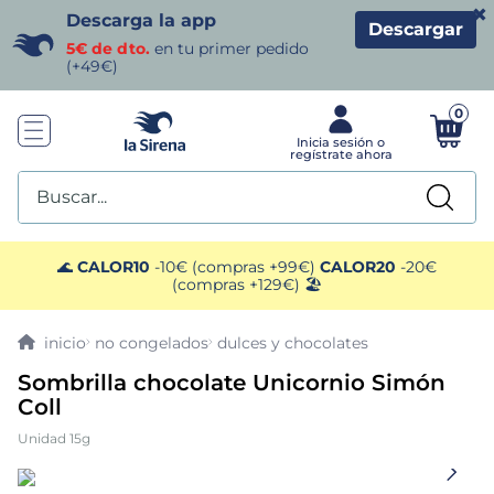
×
Descarga la app
Descargar
5€ de dto.
en tu primer pedido
(+49€)
0
Buscar...
TÉRMINOS MÁS BUSCADOS
🌊
CALOR10
-10€ (compras +99€)
CALOR20
-20€
(compras +129€) 🏖️
1
.
helados sirena
no congelados
dulces y chocolates
2
.
gambas
Sombrilla chocolate Unicornio Simón
Coll
3
.
patatas
Unidad 15g
4
.
gamba