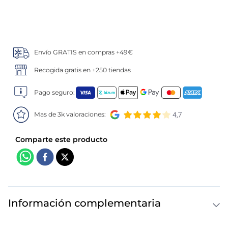
5
.
verduras
6
.
croquetas
Envío GRATIS en compras +49€
7
.
canelones
Recogida gratis en +250 tiendas
8
.
gambon
Pago seguro:
Mas de 3k valoraciones:
9
.
sushi
10
.
listísimos
Información complementaria