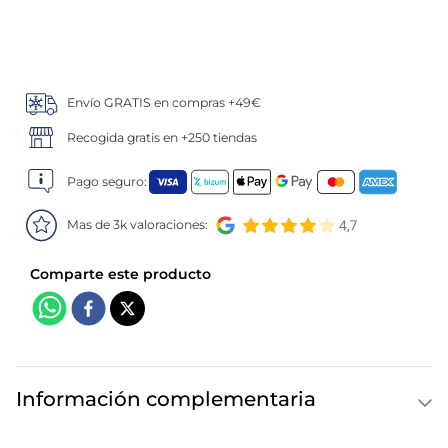
5
.
verduras
6
.
croquetas
Envío GRATIS en compras +49€
7
.
canelones
Recogida gratis en +250 tiendas
8
.
gambon
Pago seguro:
Mas de 3k valoraciones:
9
.
listísimos
10
.
pollo
Información complementaria