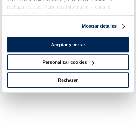
rechazar su uso. Para más información consulta
nuestra
Política de Cookies.
Filetes de lubina
Mejillón de origen
Premium
nacional en su jugo
Mostrar detalles
Sin espinas
5,99 €
3,99 €
Pack 180 g
Pack 500g
Aceptar y cerrar
Añadir
Añadir
Personalizar cookies
Rechazar