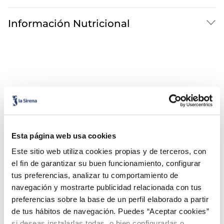
Información Nutricional
¡Combínalo y hazte un menú de 10!
Esta página web usa cookies
Este sitio web utiliza cookies propias y de terceros, con
el fin de garantizar su buen funcionamiento, configurar
tus preferencias, analizar tu comportamiento de
navegación y mostrarte publicidad relacionada con tus
preferencias sobre la base de un perfil elaborado a partir
de tus hábitos de navegación. Puedes “Aceptar cookies”
si deseas instalarlas todas, o bien configurarlas o