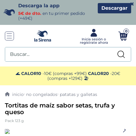
×
Descarga la app
Descargar
5€ de dto.
en tu primer pedido
(+49€)
0
Buscar...
TÉRMINOS MÁS BUSCADOS
🌊
CALOR10
-10€ (compras +99€)
CALOR20
-20€
(compras +129€) 🏖️
1
.
helados sirena
no congelados
patatas y galletas
2
.
gambas
Tortitas de maíz sabor setas, trufa y
queso
3
.
patatas
Pack 123 g
4
.
gamba