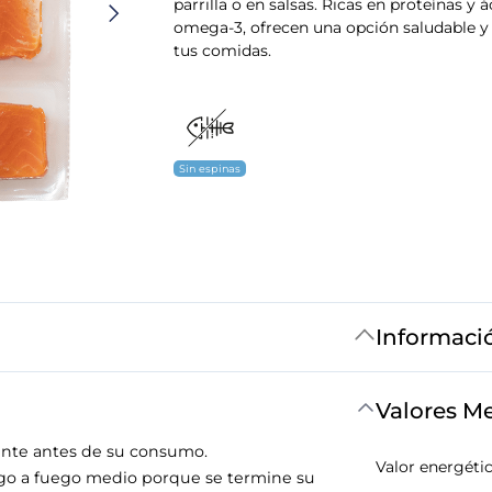
parrilla o en salsas. Ricas en proteínas y 
omega-3, ofrecen una opción saludable y 
tus comidas.
Sin espinas
Informaci
Valores M
mente antes de su consumo.
Valor energéti
uego a fuego medio porque se termine su