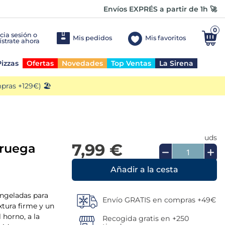
Envíos EXPRÉS a partir de 1h 🚀
0
Mis pedidos
Mis favoritos
izzas
Ofertas
Novedades
Top Ventas
La Sirena
ras +129€) 🏖️
uds
7,99 €
oruega
Añadir a la cesta
ongeladas para
Envío GRATIS en compras +49€
xtura firme y un
 horno, a la
Recogida gratis en +250