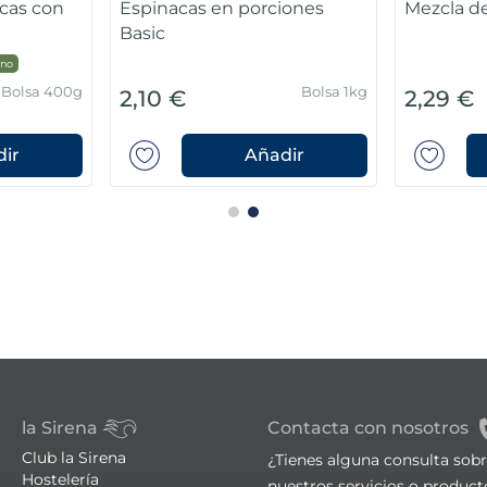
cas con
Espinacas en porciones
Mezcla de 
Basic
no
Bolsa 400g
Bolsa 1kg
2,10 €
2,29 €
ir
Añadir
la Sirena
Contacta con nosotros
Club la Sirena
¿Tienes alguna consulta sob
Hostelería
nuestros servicios o product