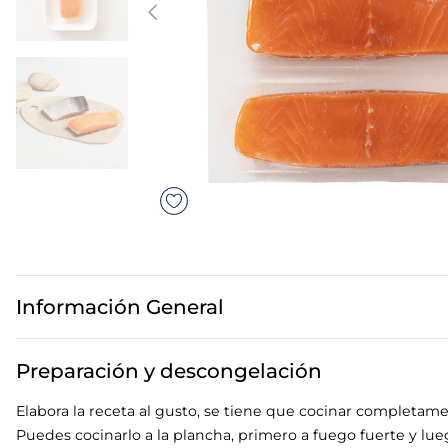
7
.
canelones
8
.
gambon
9
.
sushi
10
.
listísimos
Información General
Preparación y descongelación
Elabora la receta al gusto, se tiene que cocinar completa
Puedes cocinarlo a la plancha, primero a fuego fuerte y l