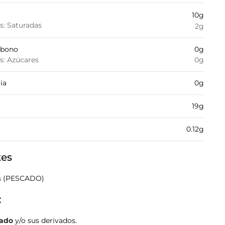
10
g
es: Saturadas
2
g
rbono
0
g
es: Azúcares
0
g
ia
0
g
19
g
0.12
g
tes
is (PESCADO)
:
ado
y/o sus derivados.