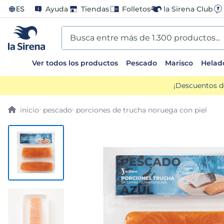
ES
Ayuda
Tiendas
Folletos
la Sirena Club
Busca entre más de 1.300 productos...
Ver todos los productos
Pescado
Marisco
Helad
TÉRMINOS MÁS BUSCADOS
¡Descuentos d
1
.
helados sirena
pescado
porciones de trucha noruega con piel
2
.
gambas
3
.
patatas
4
.
gamba
5
.
verduras
6
.
croquetas