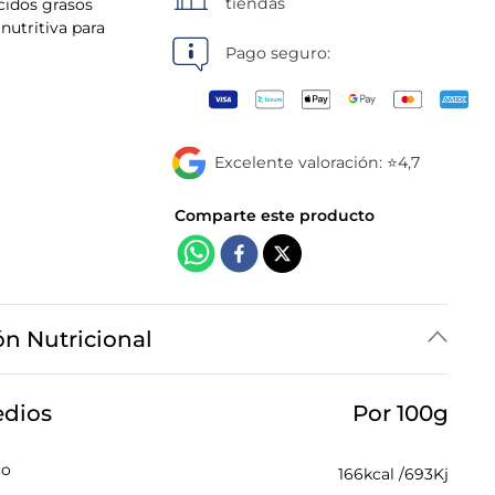
tiendas
ácidos grasos
nutritiva para
Pago seguro:
Excelente valoración: ⭐4,7
ón Nutricional
edios
Por 100g
co
166
kcal /
693
Kj