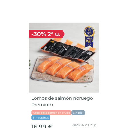
Lomos de salmón noruego
Premium
Apto para comer en crudo
Sin piel
Sin espinas
Pack 4 x 125 g
16,99 €