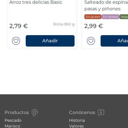
Arroz tres delicias Basic
Salteado de espina
pasas y piñones
Sin gluten
Sin lactosa
Vega
Bolsa 850 g
2,79 €
2,99 €
Añadir
Añad
Productos
Conócenos
Pescado
Historia
Marisco
Valores