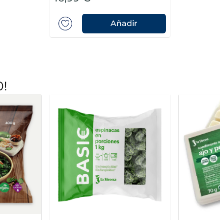
Añadir
0!