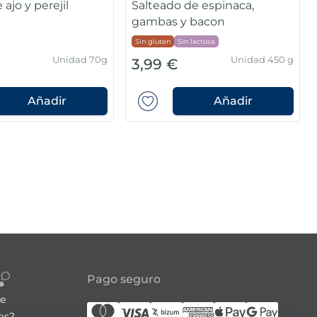
ajo y perejil
Salteado de espinaca,
gambas y bacon
Sin gluten
Sin lactosa
Unidad 70g
Unidad 450 g
3,99 €
Añadir
Añadir
Pago seguro
re
os?