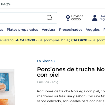
FAQ's
Enviar a
00000
os
Platos preparados
Verdura
Precocinados
Veggies
P
e verano! 🌊
CALOR10
-10€ (compras +99€)
CALOR20
-20€ (comp
La Sirena
Porciones de trucha N
con piel
Pack 2u x 125g
Porciones de trucha Noruega con piel, c
mantener su frescura y sabor. Con una te
sabor delicado, son ideales para cocinar al