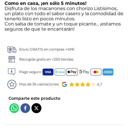
Como en casa, ¡en sólo 5 minutos!
Disfruta de los macarrones con chorizo Listísimos,
5
.
verduras
un plato con todo el sabor casero y la comodidad de
tenerlo listo en pocos minutos.
6
.
croquetas
Con salsa de tomate y un toque picante... ¡estamos
seguros de que te encantarán!
7
.
canelones
Envío GRATIS en compras +49€
8
.
gambon
Recogida gratis en +250 tiendas
9
.
sushi
Pago seguro:
10
.
listísimos
Mas de 3k valoraciones: