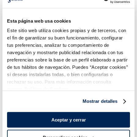
Tallarines Carbonara
Risotto con setas
Listísimos
Esta página web usa cookies
2,99 €
2,99 €
Bandeja 350g
Bandeja 300g
Este sitio web utiliza cookies propias y de terceros, con
Añadir
Añadir
el fin de garantizar su buen funcionamiento, configurar
tus preferencias, analizar tu comportamiento de
navegación y mostrarte publicidad relacionada con tus
preferencias sobre la base de un perfil elaborado a partir
de tus hábitos de navegación. Puedes “Aceptar cookies”
si deseas instalarlas todas, o bien configurarlas o
rechazar su uso. Para más información consulta
nuestra
Política de Cookies.
¡Combínalo y hazte un menú de 10!
Mostrar detalles
Aceptar y cerrar