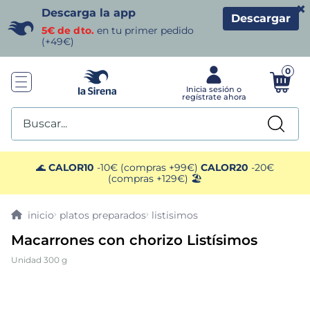
×
Descarga la app
Descargar
5€ de dto.
en tu primer pedido
(+49€)
0
Buscar...
TÉRMINOS MÁS BUSCADOS
🌊
CALOR10
-10€ (compras +99€)
CALOR20
-20€
(compras +129€) 🏖️
1
.
helados sirena
platos preparados
listisimos
2
.
gambas
Macarrones con chorizo Listísimos
Unidad 300 g
3
.
patatas
4
.
gamba