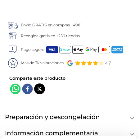
5
.
verduras
Envío GRATIS en compras +49€
6
.
croquetas
Recogida gratis en +250 tiendas
7
.
canelones
Pago seguro:
8
.
gambon
Mas de 3k valoraciones:
9
.
listísimos
10
.
pollo
Preparación y descongelación
Información complementaria