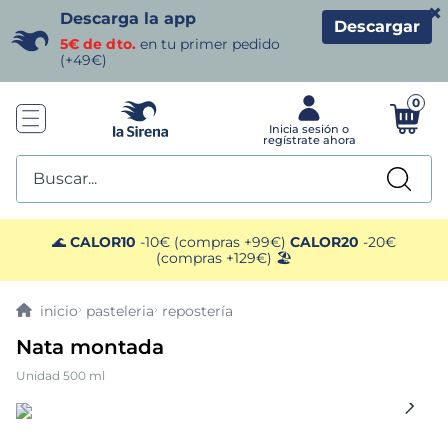
×
Descarga la app
Descargar
5€ de dto.
en tu primer pedido
(+49€)
0
Buscar...
TÉRMINOS MÁS BUSCADOS
🌊
CALOR10
-10€ (compras +99€)
CALOR20
-20€
(compras +129€) 🏖️
1
.
helados sirena
pasteleria
repostería
2
.
gambas
Nata montada
Unidad 500 ml
3
.
patatas
4
.
gamba