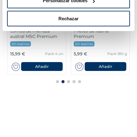
Personalizar cookies
Rechazar
Lomos de merluza
Filetes de lubina
austral MSC Premium
Premium
Sin espinas
Sin espinas
15,99 €
5,99 €
Pack 4 un
Pack 180 g
Añadir
Añadir