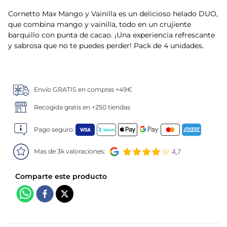
Cornetto Max Mango y Vainilla es un delicioso helado DUO,
5
.
verduras
que combina mango y vainilla, todo en un crujiente
barquillo con punta de cacao. ¡Una experiencia refrescante
6
.
croquetas
y sabrosa que no te puedes perder! Pack de 4 unidades.
7
.
canelones
Envío GRATIS en compras +49€
8
.
gambon
Recogida gratis en +250 tiendas
9
.
sushi
Pago seguro:
10
.
listísimos
Mas de 3k valoraciones: