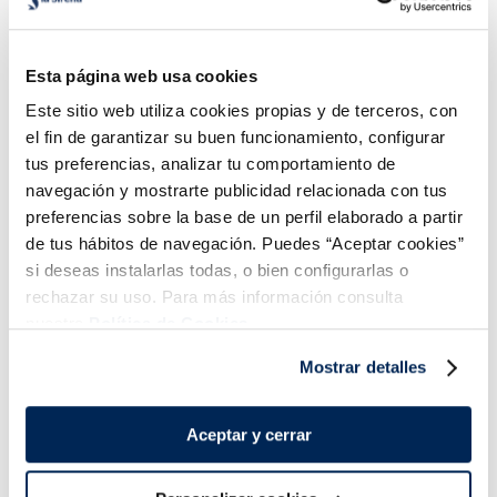
Cornetto Clásico súper
Conos Black and White
price
Esta página web usa cookies
2,99 €
2,49 €
Pack 4u x 90 ml
Caja 4 u 480 ml
Este sitio web utiliza cookies propias y de terceros, con
el fin de garantizar su buen funcionamiento, configurar
Añadir
Añadir
tus preferencias, analizar tu comportamiento de
COMBINABLE
navegación y mostrarte publicidad relacionada con tus
preferencias sobre la base de un perfil elaborado a partir
de tus hábitos de navegación. Puedes “Aceptar cookies”
si deseas instalarlas todas, o bien configurarlas o
rechazar su uso. Para más información consulta
nuestra
Política de Cookies.
¡Combínalo y hazte un menú de 10!
Mostrar detalles
Aceptar y cerrar