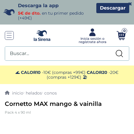
×
Descarga la app
Descargar
5€ de dto.
en tu primer pedido
(+49€)
0
Buscar...
TÉRMINOS MÁS BUSCADOS
🌊
CALOR10
-10€ (compras +99€)
CALOR20
-20€
(compras +129€) 🏖️
1
.
helados sirena
helados
conos
2
.
gambas
Cornetto MAX mango & vainilla
Pack 4 x 90 ml
3
.
patatas
4
.
gamba