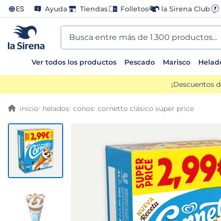
ES
Ayuda
Tiendas
Folletos
la Sirena Club
Busca entre más de 1.300 productos...
Ver todos los productos
Pescado
Marisco
Helad
TÉRMINOS MÁS BUSCADOS
¡Descuentos d
1
.
helados sirena
helados
conos
cornetto clásico súper price
2
.
gambas
3
.
patatas
4
.
gamba
5
.
verduras
6
.
croquetas