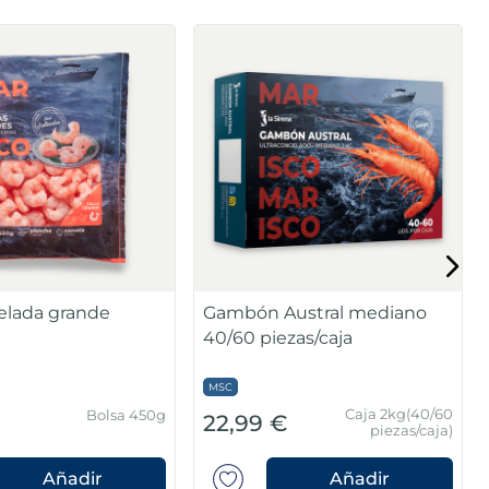
lada grande
Gambón Austral mediano
40/60 piezas/caja
MSC
Caja 2kg(40/60
Bolsa 450g
€
22,99 €
piezas/caja)
Añadir
Añadir