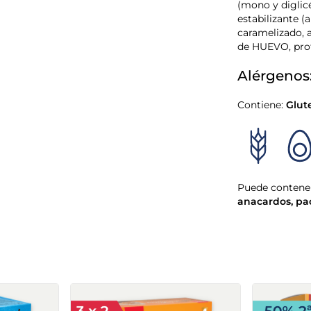
(mono y diglicé
estabilizante (
caramelizado, a
de HUEVO, prot
Alérgenos
Contiene:
Glut
Puede contener
anacardos
,
pa