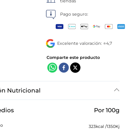
tiendas
Pago seguro:
Excelente valoración: ⭐4,7
ón Nutricional
edios
Por 100g
co
323
kcal /
1350
Kj