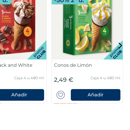
ack and White
Conos de Limón
Caja 4 u 480 ml
Caja 4 u 480 ml
2,49 €
Añadir
Añadir
COMBINABLE