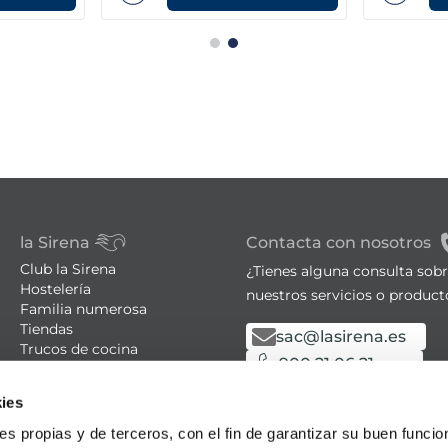
la Sirena
Contacta con nosotros
Club la Sirena
¿Tienes alguna consulta sob
Hostelería
nuestros servicios o product
Familia numerosa
Tiendas
sac@lasirena.es
Trucos de cocina
900 21 06 21
Recetas
Promociones - Bases legales
De lunes a sábado de 9:00 a 
ies
Aviso legal
Política de privacidad
Algunas tiendas abiertas el
ies propias y de terceros, con el fin de garantizar su buen funci