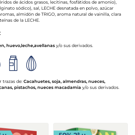
ridos de ácidos grasos, lecitinas, fosfátidos de amonio),
alginato sódico), sal, LECHE desnatada en polvo, azúcar
romas, almidón de TRIGO, aroma natural de vainilla, clara
eínas de la LECHE.
:
en
,
huevo
,
leche
,
avellanas
y/o sus derivados.
 trazas de:
Cacahuetes
,
soja
,
almendras
,
nueces
,
canas
,
pistachos
,
nueces macadamia
y/o sus derivados.