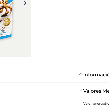
Informaci
Valores M
Valor energéti