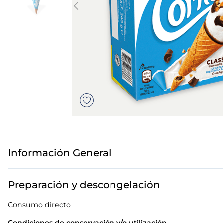
7
.
canelones
8
.
gambon
9
.
listísimos
10
.
pollo
Información General
Preparación y descongelación
Consumo directo
Condiciones de conservación y/o utilización