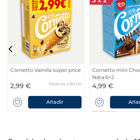
Cornetto Vainilla súper price
Cornetto mini Choc
Nata 6+2
Pack 4u x 90 ml
2,99 €
4,99 €
Añadir
Añad
COMBINABLE