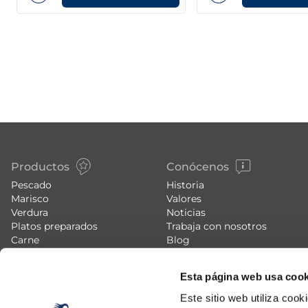
Productos
Conócenos
Pescado
Historia
Marisco
Valores
Verdura
Noticias
Platos preparados
Trabaja con nosotros
Carne
Blog
Helados y postres
Eventos
FAQs (preguntas frecuentes)
Esta página web usa cook
Este sitio web utiliza cook