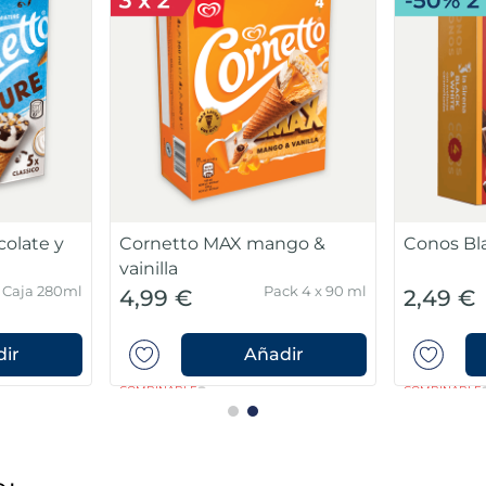
olate y
Cornetto MAX mango &
Conos Bl
vainilla
Caja 280ml
Pack 4 x 90 ml
4,99 €
2,49 €
ir
Añadir
COMBINABLE
COMBINABLE