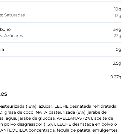
19
g
es: Saturadas
13
g
rbono
34
g
es: Azúcares
23
g
ia
0
g
3.5
g
0.27
g
tes
asteurizada (18%), azúcar, LECHE desnatada rehidratada,
O, grasa de coco, NATA pasteurizada (8%), jarabe de
sa, agua, jarabe de glucosa, AVELLANAS (2%), aceite de
 en polvo desgrasado1 (1,5%), LECHE desnatada en polvo o
ANTEQUILLA concentrada, fécula de patata, emulgentes