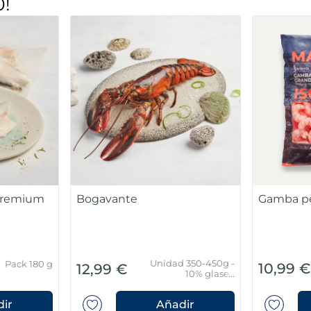
0!
 Premium
Bogavante
Gamba pe
Unidad 350-450g -
Pack 180 g
10,99 
12,99 €
10% glaseo
protector
ir
Añadir