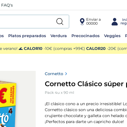
FAQ's
Enviar a
00000
os
Platos preparados
Verdura
Precocinados
Veggies
P
e verano! 🌊
CALOR10
-10€ (compras +99€)
CALOR20
-20€ (comp
Cornetto
Cornetto Clásico súper 
Pack 4u x 90 ml
¡El clásico cono a un precio irresistible! 
Cornetto clásico son una deliciosa comb
crujiente chocolate y galleta con helado 
¡Perfectos para darte un capricho dulce!