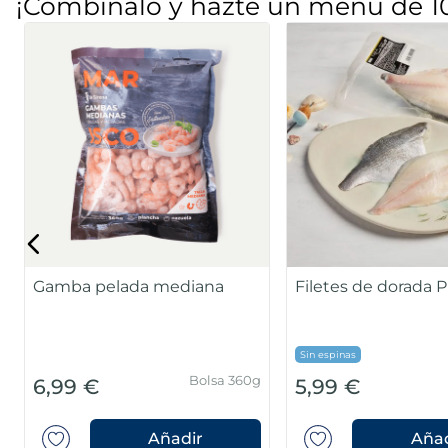
¡Combínalo y hazte un menú de 1
Gamba pelada mediana
Filetes de dorada
Sin espinas
Bolsa 360g
6,99 €
5,99 €
Añadir
Añad