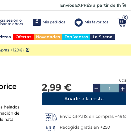
Envíos EXPRÉS a partir de 1h 🚀
0
Mis pedidos
Mis favoritos
izzas
Ofertas
Novedades
Top Ventas
La Sirena
ras +129€) 🏖️
uds
2,99 €
price
Añadir a la cesta
Los helados
inación de
Envío GRATIS en compras +49€
de nata.
Recogida gratis en +250