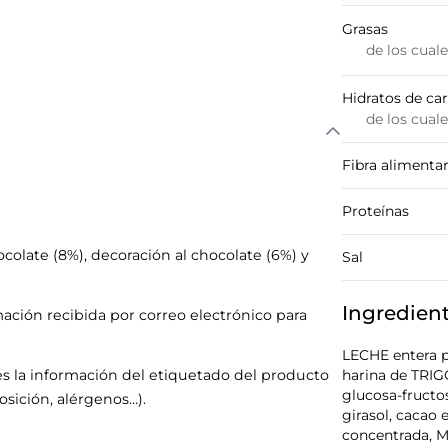
Grasas
de los cual
Hidratos de ca
de los cual
Fibra alimentar
Proteínas
colate (8%), decoración al chocolate (6%) y
Sal
Ingredien
mación recibida por correo electrónico para
LECHE entera p
s la información del etiquetado del producto
harina de TRIG
glucosa-fructo
sición, alérgenos…).
girasol, cacao
concentrada, M