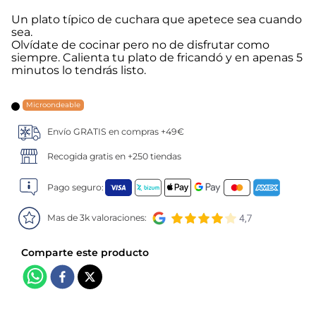
Un plato típico de cuchara que apetece sea cuando
5
.
verduras
sea.
Olvídate de cocinar pero no de disfrutar como
siempre. Calienta tu plato de fricandó y en apenas 5
6
.
croquetas
minutos lo tendrás listo.
7
.
canelones
Microondeable
8
.
gambon
Envío GRATIS en compras +49€
Recogida gratis en +250 tiendas
9
.
sushi
Pago seguro:
10
.
listísimos
Mas de 3k valoraciones: