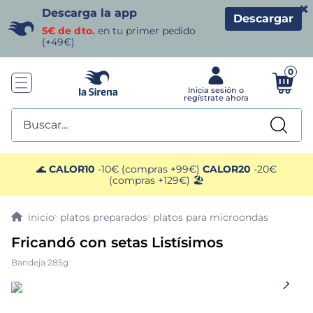
×
Descarga la app
Descargar
5€ de dto.
en tu primer pedido
(+49€)
0
Buscar...
TÉRMINOS MÁS BUSCADOS
🌊
CALOR10
-10€ (compras +99€)
CALOR20
-20€
(compras +129€) 🏖️
1
.
helados sirena
platos preparados
platos para microondas
2
.
gambas
Fricandó con setas Listísimos
Bandeja 285g
3
.
patatas
4
.
gamba